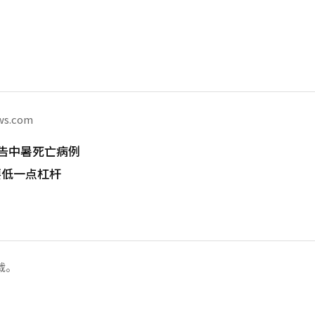
ws.com
告中暑死亡病例
要低一点杠杆
载。