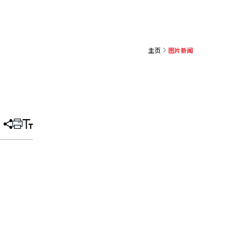
主页
图片新闻
分
打
调
享
印
整
文
大
章
小