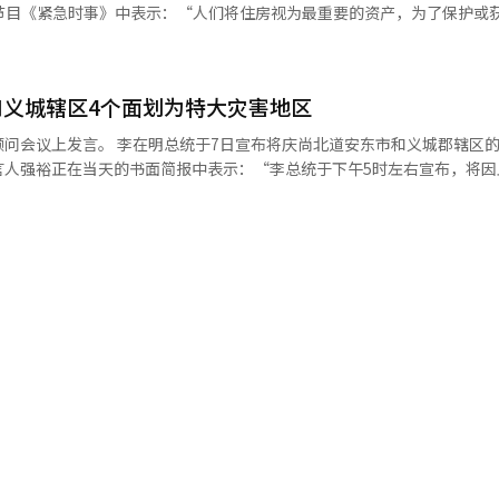
，恢复军队的信任需要长期努力，
件而引发的）内乱使得恢复民众信任的任务再次出现。虽然恢复信任的过
的地方’，只需按照目的进行处理，遵循税制对策即可。” 他对政府最近发布
，认为这将引发多种副作用。例如，非居住的单一住房者为了避免重税而
。希望指挥部能够负责任地全力以赴。”※ 本报道经人工智能（AI）系
负，很多部分也会转嫁给租户。 배议员指出：“总统和政府撒谎了。
义城辖区4个面划为特大灾害地区
税中征收特例只会延续到5月，但现在又说延续两年，难道人们还会卖房吗
：“税制改革将对国民生活产生重大变化，因此
问会议上发言。 李在明总统于7日宣布将庆尚北道安东市和义城郡辖区的
。然而，他们却在谈论税制正常化和公平税收，像是‘孔子所说，孟子所
言人强裕正在当天的书面简报中表示：“李总统于下午5时左右宣布，将因
庆尚北道安东市和义城郡辖区的4个面划为特大灾害地区。”被划为特大
“最终将影响租户、无房者和年轻人”。 同时，他指出“居住者综合房
用于灾后恢复，同时受灾居民也将获得国家税和地方税的缴纳延期以及公
场将被人们挖掘”，并表示“如果出现气球效应，价格上涨，可能会导致
快确定恢复计划，积极努力使受灾地区居民能够尽快恢复正常生活。”※ 
套房’变成‘聪明的一套房’，而‘不够聪明的一套房’则变得更加不聪明
扩大民间主导”。他说：“政府试图主导公共租赁，但实际上韩国土地住
相关优惠政策已全部取消。” 他还质疑：“在减少首都圈人口的同
住设施是否合理？”并指出：“即使不谈这个，首都圈居民也需要绿地等
的善。”※ 本报道经人工智能（AI）系统翻译与编辑。