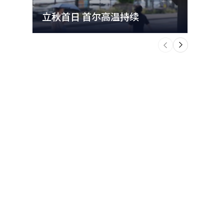
立秋首日 首尔高温持续
极端
个
前
一
下