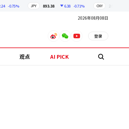
-0.75%
893.38
6.38
-0.71%
209.17
1.7
JPY
CNY
2026年08月08日
登录
weibo
weixin
youtube
观点
AI PICK
搜
索