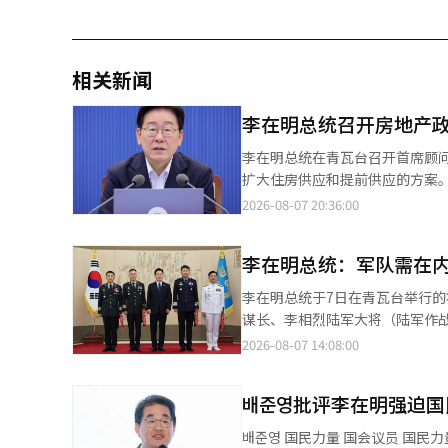
相关新闻
李在明总统召开房地产
李在明总统在青瓦台召开首席顾问会议时发言。 李在明总统召开了一场长达6小
扩大住房供应和提前供应的方案。他
席发言人姜裕贞在7日的书面简报
2026-08-07 20:36:00
前召开的第一次会议上，李总统指示：
部长和委员会主席在会议上报告
李在明总统：军队需在
供应的方案及其快速执行的对策。 不过，青瓦台当天并未公开具体的供应规模、目标区域及对策的发布时点。 
结束时，李总统对韩成淑总理及
李在明总统于7日在青瓦台举行
践。”※ 本报道经人工智能（A
谋长、李相烈陆军大将（陆军作战
李在明总统于7日在青瓦台为晋升的将领们举行
2026-08-07 14:08:00
司令官）、空军中将朴兴宰（空
参谋次长）逐一授予三精剑，并表示“祝贺”。 三精剑象征着陆军、海军和空军
배준영批评李在明强迫国
神，通常在晋升为准将时授予。 晋升为中将和大将时，授予的三精剑上会附有总统的军衔、姓名、授予日期及总统名
字等信息的绶带。 李总统在授予仪式后的座谈中，强调在困难时期承担重任，希望他们能够履行好职责，青瓦台首席
배준영 国民力量 国会议员 国民力量的议员배준영在6日批评称，李在明总统正在强迫国民成为“善良的撒马利亚