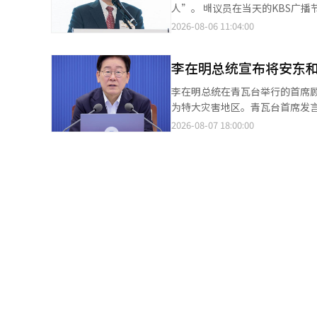
发言人姜裕正通过书面简报传达了这一信息。 李总统特别提到，由于军政府的历史
人”。 배议员在当天的KBS广播节目《紧急时事》中表示：“人们将住房视为最重要的资产，为了保护或获取住房拼
并指出“（因12·3紧急戒严事
尽全力，而总统却认为‘住房只是居住
2026-08-06 11:04:00
易，但希望大家努力。” 他还表示：“少数人损害了整体的荣誉，可能会让人感到冤屈，但（恢复信任）是军队必须
的房地产税制改革方案表示担忧
完成的任务。努力和奉献必有回报
住，这将减少房地产市场的供应，而即使承担税
辑。
李在明总统宣布将安东和
他们曾表示多住房者的资本利得
强调：“同样，他们无法承担的税负将转嫁给租户。” 他进一步表示
李在明总统在青瓦台举行的首席顾
必须明确方向并寻求国民的理解
为特大灾害地区。青瓦台首席发
样。” 他还提到，过去文在寅政府提高持有税后，租金价格暴涨的例子，认为“对超高价住房和多住房者的重税将对
至24日的强降雨造成重大损失的
2026-08-07 18:00:00
住房买卖和租赁市场造成重大损害”，并预测
区域将获得额外的国家资金支持
地产税的征收标准提高，因此市
等额外支持。政府表示：“将尽
房地产税。所谓的‘不够聪明的一
工智能（AI）系统翻译与编辑。
于房地产供应对策，他强调“应
（LH）面临困难。因此，租赁应由民间进行，但
时，在首都圈大量建设公寓和居
将所有地方都建成公寓并不是最高