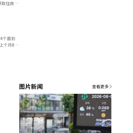
程不会容
决定实际居
统翻译与编
？”他还
4个面划
言’一
上个月8日
灾害地区的
共费用减免
更多的综合
本报道经人
。” 关
房公社
图片新闻
查看更多
呼吸空间。