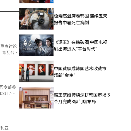
极端高温席卷韩国 连续五天
报告中暑死亡病例
《逐玉》在韩破圈 中国电视
剧出海进入"平台时代"
首
 在之
中国藏家成韩国艺术收藏市
讨论了扩大
场新"金主"
考并付诸实
司令部参
8月7日
霸王茶姬持续深耕韩国市场 3
个月完成8家门店布局
忠浩（海军