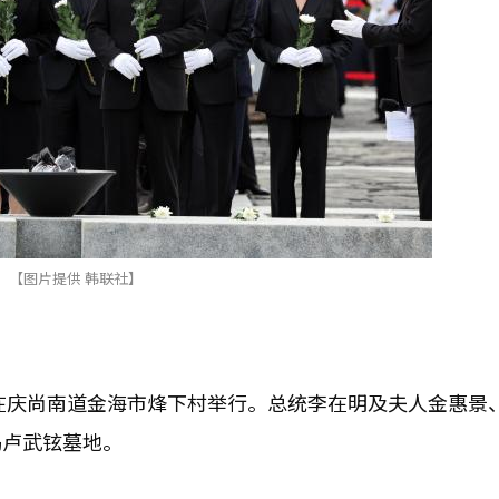
【图片提供 韩联社】
式在庆尚南道金海市烽下村举行。总统李在明及夫人金惠景
谒卢武铉墓地。