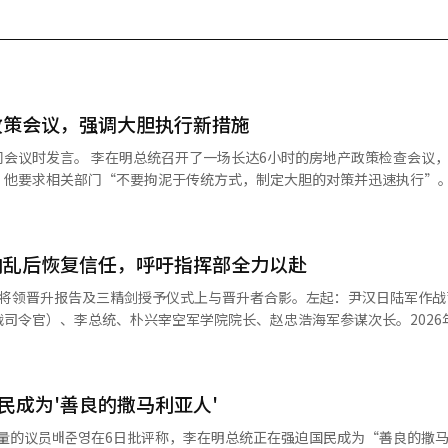
政策会议，强调大胆执行新措施
时的房地产政策检查会议，重点讨论
要求相关部门“不要拘泥于传统方式，制定大胆的对策并迅速执行”。 青瓦台
中表示：“李总统于下午2时至8时主持了‘房地产政策检查第二次会议’。”
“要尽可能增加住房供应量，并尽量提前实际供应时间。” 因此，相关部门的
了促进住房供应的金融支持方案和房地产提前供应的支持措施。会议广泛
内乱后恢复信任，呼吁指挥部全力以赴
会议
相关部门的部长们表示：“不要固守旧有思维，进行转变性判断，勇敢思
的将领晋升报告及三精剑授予仪式上与晋升者合影。左起：尹汉日陆军作战
I）系统翻译与编辑。
司令官）、李总统、朴兴宰空军学院院长、赵忠浩海军参谋次长。2026年
了晋升报告及三精剑授予仪式。 李总统向陆军大将李相烈（陆军作战
军学院院长）、陆军中将尹汉日（陆军作战司令部参谋长）、海军中将赵
三军一致实现保国、统一和繁荣的精
民成为'善良的撒马利亚人'