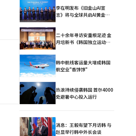
李在明发布《旧金山AI宣
言》将与全球共启AI黄金时
代
二十余年寻访安重根足迹 金
月培新书《韩国独立运动圣
地：向旅顺口追问历史》出
版
韩中航线客运量大增成韩国
航空业"香饽饽"
热浪持续侵袭韩国 首尔4000
处避暑中心投入运行
消息：王毅有望下月访韩 与
赵显举行韩中外长会谈