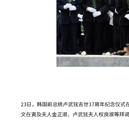
23日，韩国前总统卢武铉去世17周年纪念仪
文在寅及夫人金正淑、卢武铉夫人权良淑等拜