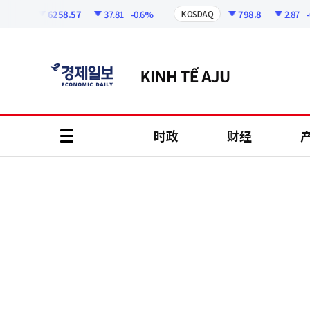
코
인
6258.57
37.81
-0.6%
798.8
2.87
-0.3
PI
KOSDAQ
정
보
时政
财经
all
menu