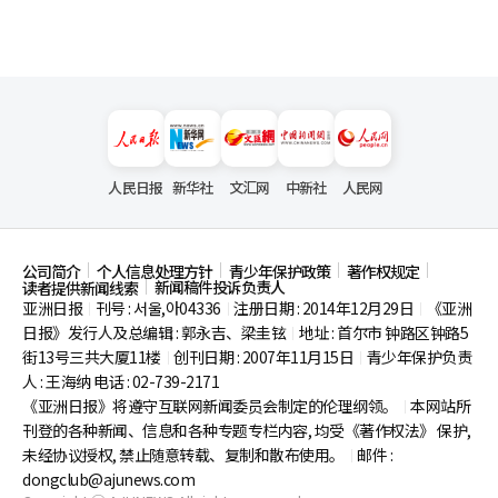
人民日报
新华社
文汇网
中新社
人民网
公司简介
个人信息处理方针
青少年保护政策
著作权规定
新闻稿件投诉负责人
读者提供新闻线索
亚洲日报
刊号 : 서울,아04336
注册日期 : 2014年12月29日
《亚洲
|
|
|
日报》发行人及总编辑 : 郭永吉、梁圭铉
地址 : 首尔市
钟路区钟路5
|
街13号三共大厦11楼
创刊日期 : 2007年11月15日
青少年保护负责
|
|
人 : 王海纳 电话 : 02-739-2171
《亚洲日报》将遵守互联网新闻委员会制定的伦理纲领。
本网站所
|
刊登的各种新闻、信息和各种专题专栏内容, 均受《著作权法》
保护,
未经协议授权, 禁止随意转载、复制和散布使用。
邮件 :
|
dongclub@ajunews.com