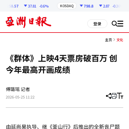
코
인
6258.57
37.81
-0.6%
798.8
2.87
-0.36%
KOSDAQ
정
보
all
登录
搜
men
索
主页
文化
《群体》上映4天票房破百万 创
今年最高开画成绩
傅璐瑶 记者
2026-05-25 11:22
分
打
调
享
印
整
文
大
章
小
由延尚昊执导、继《釜山行》后推出的全新丧尸题