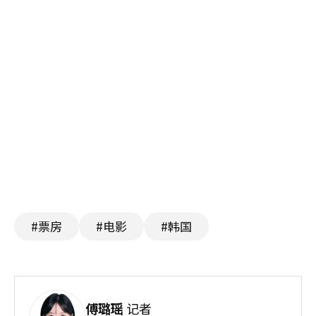
#票房
#电影
#韩国
傅璐瑶
记者