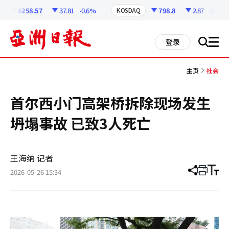
코
인
6258.57
37.81
-0.6%
798.8
2.87
-0.36%
KOSDAQ
정
보
all
登录
搜
men
索
主页
社会
首尔西小门高架桥拆除现场发生
坍塌事故 已致3人死亡
王海纳 记者
2026-05-26 15:34
分
打
调
享
印
整
文
大
章
小