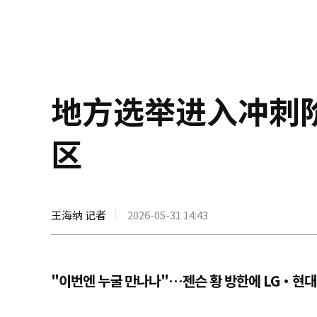
地方选举进入冲刺
区
王海纳 记者
2026-05-31 14:43
"이번엔 누굴 만나나"…젠슨 황 방한에 LG·현대