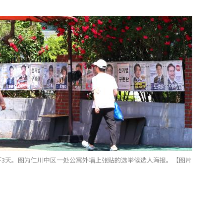
下3天。图为仁川中区一处公寓外墙上张贴的选举候选人海报。【图片