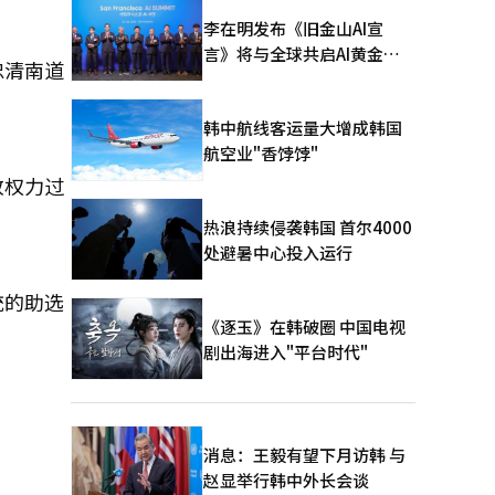
李在明发布《旧金山AI宣
言》将与全球共启AI黄金时
忠清南道
代
韩中航线客运量大增成韩国
航空业"香饽饽"
致权力过
热浪持续侵袭韩国 首尔4000
处避暑中心投入运行
统的助选
《逐玉》在韩破圈 中国电视
剧出海进入"平台时代"
消息：王毅有望下月访韩 与
赵显举行韩中外长会谈