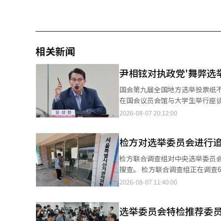
相关新闻
尹相铉对执政党'舞弊选
国会第九届全国地方选举投票纸
在国会议员会馆与大学生举行座谈会，讨论选举委员
别委员会主席尹相铉公开对党内将投票率
2026-08-07 20:12:00
的'选举委员会投票纸不足事件，
上的飞跃和煽动。” 他特别反驳了执政党代表张东赫和议员朱镇宇等人认为投票率操控可能导致投票数操控的说法，
检方对选举委员会进行
称：“投票率操控与投票数操控完全是天差地别的事情。” 他还
怒进行政治。政党应在制度内解决问题，而不是放
检方联合调查组对中央选举委员
蚕室奥林匹克公园计票所重新检票
搜查。 检方联合调查组正在调查6·3地方选举期间投票人数虚假输入的疑惑，7日对中央选举委员会及首尔、京畿、
所有投票纸是否存在来解决争议。 他还提议加强对选举委员会的外部监督，表示：“应设立独立的常设审计委员
忠北地区的选举委员会进行了追
2026-08-07 11:40:00
并赋予朝野政党推荐委员的权利，审计结果应向国会报告。” 
随意调整的迹象，调查范围有可能进一步扩大。 为查明侵犯公民投票权的真相，
举管理委员会主席罗泰岳、选举
察院第三检察官金泰勋）于7日
人员出席。包括因投票者数输入
选举委员会特检推荐委员
川县、瑞草区、江南区的9个地方进行了搜查。 搜查令中列明了伪造公文和妨碍
人员也在证人名单中。※ 本报道