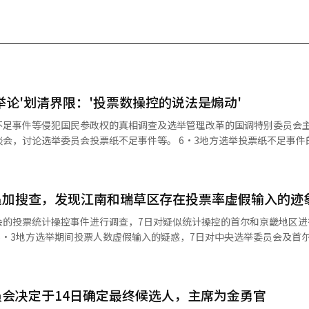
举论'划清界限：'投票数操控的说法是煽动'
不足事件等侵犯国民参政权的真相调查及选举管理改革的国调特别委员会
会投票纸不足事件等。 6·3地方选举投票纸不足事件的国调特
输入问题与投票数操控联系起来的说法划清界限。 尹议员在7日国会举行
制度改革的大学生建议'座谈会上表示：“将投票率虚假输入称为投票数操
追加搜查，发现江南和瑞草区存在投票率虚假输入的迹
强调：“不应扩大和再生产舞弊选举的怀疑，利用愤
大和利用广场上的愤怒。” 尹议员还强调了国调特别委员会推动的
会的投票统计操控事件进行调查，7日对疑似统计操控的首尔和京畿地区进
的必要性。由于有部分人提出约1900张投票纸消失的疑虑，因此希望通
会，
加强制搜查。在金浦、议政府和忠北真川之后，江南和瑞草地区也发现了
国调特别委员会将于10日举行听证会，要求前中央选
检方联合调查组（组长：首尔中央检
委员会代理主席魏哲焕、前中央选举管理委员会秘书长许哲勋等29名选举
对中央选举委员会及首尔市、京畿道、忠北道的选举委员会、金浦市、议政
错误和时间段投票率操控疑虑而被提及的仁川、金浦、议政府地区的选举
会决定于14日确定最终候选人，主席为金勇官
公务执行的相关罪名。联合调查组还
经人工智能（AI）系统翻译与编辑。