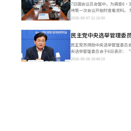
对在地方选举当天向市、道选举委员
7日国会议员会馆中，为调查6·
认为，选举委员会的实务人员在
待第一次会议开始时查看资料。 为查明6·3地方选举中发生的投票用纸不足事件的真相，选举委员会特别检察官国
至目前，已确认具体虚假输入的地
民推荐委员会于7日决定在14日之前向李在明总统推荐两
2026-08-07 21:16:00
查是在确认京畿地区投票人数错
委员会特别检察官（特检）”国
查发现存在将超出人数分摊到其他投票站的情况。 通常情况下，投票人数或
基于朝野的共识，因此我们讨论了应选出能查明真
报告并经过批准后才能修改。然
民主党中央选举管理委
上，国民力量推荐的金勇官律师
数据，联合调查组对此做出了判断。 联合调查组还在调查该过程是否受到中央选举委员会层面指导的影响
名候选人。” 此外，国民推荐委员会共有6名成员，其中民主党推荐3名（赵斗炫、赵基妍律师、河相应西江大学政
民主党苏炳勋中央选举管理委员会主
举委员会选举管理科在选举当天上
治外交学副教授），国民力量推
央选举管理委员会于6日表示：
行修改为原则”。如果原有投票
律师协会和法学院协会各推荐3
党声誉的行为采取坚决措施。 选管委在当天下午以苏炳勋主席的名义发布声明，指出：“上周末在忠清地区和釜山·
2026-08-06 18:48:10
整。 在下午2时30分左右，若发现之前时间段的投票人数错误，因无法进行修改而导致差异变大，相关通知再次传
人选。※ 本报道经人工智能（A
蔚山·庆南（釜庆地区）举行的联合演讲会等
达。 联合调查组认为，该指导与地方选举前制定的《第9届全国同时地方选举综合管理指导方针》不符，正在确认其
场内外发生的骚乱和特定候选人
编写和传达的经过及实际应用过程。 调查还包括中央选举委员会是否在简单的错误处理原则之外，参与了
的形象。选举新领导层的党内庆典不应成为对国民和
调整。联合调查组已掌握了在金
程中的非法选举活动和选举干扰
字调整方式的Excel文件的记录。 此前，联合调查组在调查投票用纸不足事件时，获取了选举委员会员工未向上级报
实后立即采取措施。若发生此类行为，请遵循
告投票人数错误输入而随意调整
法选举活动明确界定为“明显的
查，集中调查投票统计虚假输入的疑惑。 经过对搜查物品的分析和相关人员的调查，江南、瑞
望大家在激烈竞争的同时，保持对
情况。联合调查组于上月30日至31日及
编辑。
扩大。根据《第9届地方选举时间
投票人数没有变化，京畿10个和全南8个等多个地区
料，确认中央选举委员会指导的
查虚假输入是个别员工的随意行为