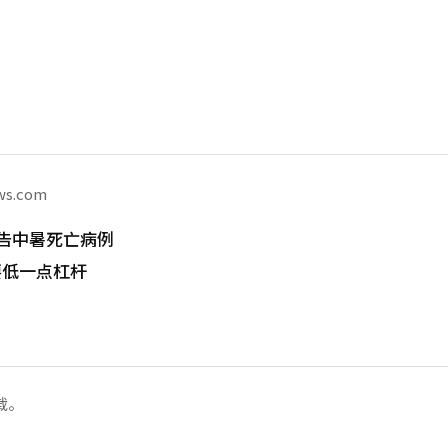
ws.com
告中暑死亡病例
要低一点杠杆
载。