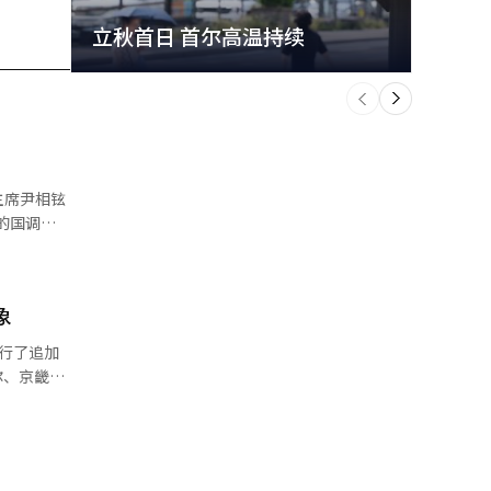
立秋首日 首尔高温持续
极端
个
前
一
下
主席尹相铉
控是逻辑
象
行了追加
过实际确认
投票人数被
委员会相关
府市、真
委员会工作