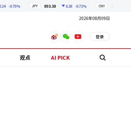
-0.75%
893.38
6.38
-0.71%
209.17
1.7
JPY
CNY
2026年08月09日
登录
weibo
weixin
youtube
观点
AI PICK
搜
索