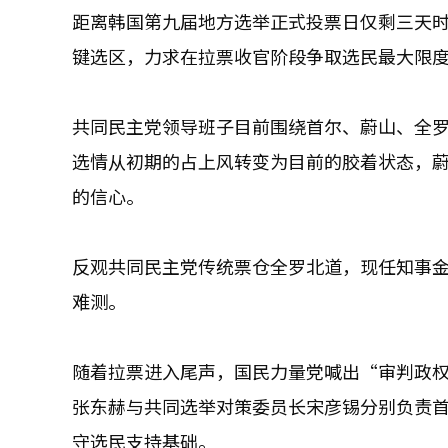
距离韩国第九届地方选举正式投票日仅剩三天
键选区，力求在拉票收官阶段争取选民最大限
共同民主党领导班子目前围绕首尔、蔚山、全
选情从初期的占上风转变为目前的胶着状态，
的信心。
反观共同民主党传统票仓全罗北道，现任知事
难测。
随着拉票进入尾声，国民力量党喊出“审判政
张东赫与共同选举对策委员长宋彦锡分别负责
守选民支持基础。