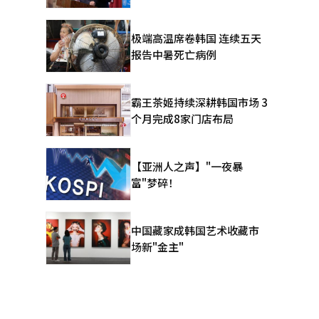
极端高温席卷韩国 连续五天
报告中暑死亡病例
霸王茶姬持续深耕韩国市场 3
个月完成8家门店布局
【亚洲人之声】"一夜暴
富"梦碎！
中国藏家成韩国艺术收藏市
场新"金主"