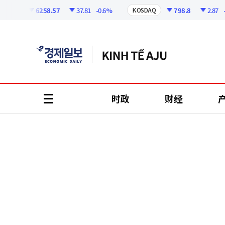
코
인
6258.57
37.81
-0.6%
798.8
2.87
-0.3
PI
KOSDAQ
정
보
时政
财经
all
menu