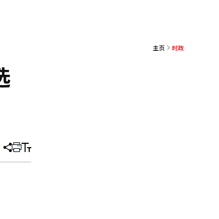
主页
时政
选
分
打
调
享
印
整
文
大
章
小