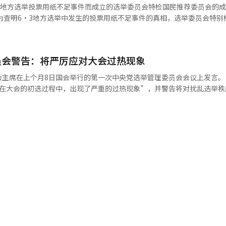
会发送投票管理相关指导的中央选举委员会一名工作人员追加立案。 联合调查组
3地方选举投票用纸不足事件而成立的选举委员会特检国民推荐委员会的
未正式向上级报告或获得批准的情况下，随意调整了选举管理系统中的投
方包括京畿的金浦、议政府，忠北的真川，以及首尔的江南和瑞草等5个地
名候选人。 国民推荐委员赵基妍律师在当天国会结束“选举
误输入的过程中展开的。某投票站的投票人数应为数百人，但错误记录为
民推荐委员会会议后对记者表示：“在侵犯国民参政权的特殊情况下，特
投票率错误输入后，需向中央选举委员会
相并防止再发的特检。” 赵律师进一步解释说：“在第一次会议
而，部分实务人员未按照此程序进行，而是在后续时间段内调整投票人数
员会警告：将严厉应对大会过热现象
被一致选为委员会主席。”他补充道：“我们将在14日的会议上决定向总
。 中央选
席在上个月8日国会举行的第一次中央党选举管理委员会会议上发言。 民主党
午8时30分左右向市、道选举委员会的实务人员发送邮件，内容为“此
荐3名（金勇官、崔昌浩律师、车珍雅高丽大学法学院教授）。国民推荐委
“在大会的初选过程中，出现了严重的过热现象”，并警告将对扰乱选举秩
人数报告资料没有重大错误，下一时间段的投票人数报告时可以对原有误
名特检候选人，最终选出2名候选人。李总统将在收到这两名候选人的推荐
I）系统翻译与编辑。
初选过程中，出现了严重的过热现象。” 特别是选管委提到，在演讲会
支持者之间的冲突风险，称：“这是一种非常危险的行为，会导致党内分
具体数字的
地方居民的负担。” 此外，选管委表示，将对未来进行的初选过
浦等地收到投票人数错误输入咨询时，中央选举委员会方面制作并传递了
行为进行严厉制裁，并强调：“如发生未获许可的选举活动或干扰行为，
程序向选举不正之行为举报中心举报。” 同时，选管委将选举干扰和非
数字的讨论记录。基于此，联合调查组于上月23日首次对中央选举委员会
相关行为”，并表示：“被查出的事项将在大会结束后也将毫不例外地追
草等地也确认了类似的
彼此的尊重，展现出民主党应有的风范。”※ 本报道经人工智能（AI）
本月5日也以证人身份传唤了事件相关人员进行调查。 调查范围有可能进一步
段投票人数》资料显示，全国14288个投票站中，有51个投票站在3小时
出现了类似现象。 联合调查组计划分析在追加搜查中获取的资
制定经过以及各市、道及区、市、县选举委员会实际处理投票人数的方式
，还是根据中央选举委员会的指导广泛进行的。※ 本报道经人工智能（A