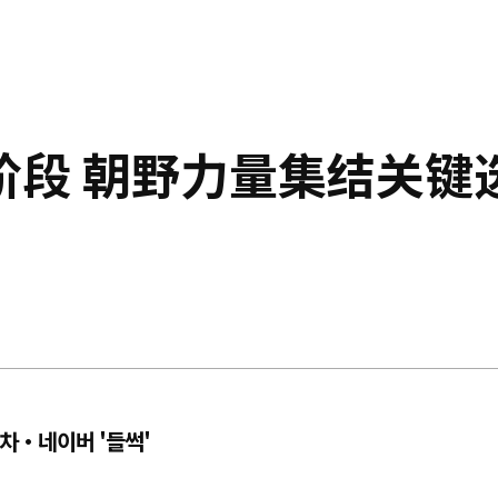
阶段 朝野力量集结关键
차·네이버 '들썩'