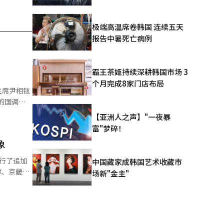
极端高温席卷韩国 连续五天
报告中暑死亡病例
霸王茶姬持续深耕韩国市场 3
个月完成8家门店布局
主席尹相铉
【亚洲人之声】"一夜暴
控是逻辑
富"梦碎！
象
行了追加
中国藏家成韩国艺术收藏市
过实际确认
场新"金主"
投票人数被
委员会相关
府市、真
委员会工作