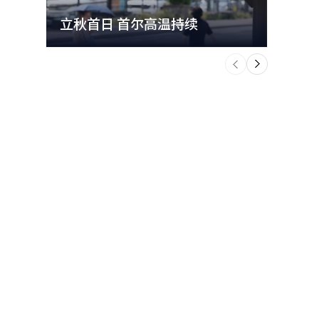
立秋首日 首尔高温持续
极端
个
前
一
下