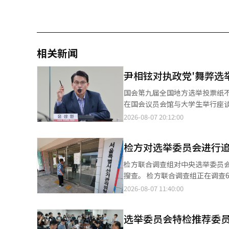
相关新闻
尹相铉对执政党'舞弊选
国会第九届全国地方选举投票纸
在国会议员会馆与大学生举行座谈会，讨论选举委员
别委员会主席尹相铉公开对党内将投票率
2026-08-07 20:12:00
的'选举委员会投票纸不足事件，
上的飞跃和煽动。” 他特别反驳了执政党代表张东赫和议员朱镇宇等人认为投票率操控可能导致投票数操控的说法，
检方对选举委员会进行
称：“投票率操控与投票数操控完全是天差地别的事情。” 他还
怒进行政治。政党应在制度内解决问题，而不是放
检方联合调查组对中央选举委员
蚕室奥林匹克公园计票所重新检票
搜查。 检方联合调查组正在调查6·3地方选举期间投票人数虚假输入的疑惑，7日对中央选举委员会及首尔、京畿、
所有投票纸是否存在来解决争议。 他还提议加强对选举委员会的外部监督，表示：“应设立独立的常设审计委员
忠北地区的选举委员会进行了追
2026-08-07 11:40:00
并赋予朝野政党推荐委员的权利，审计结果应向国会报告。” 
随意调整的迹象，调查范围有可能进一步扩大。 为查明侵犯公民投票权的真相，
举管理委员会主席罗泰岳、选举
察院第三检察官金泰勋）于7日
人员出席。包括因投票者数输入
选举委员会特检推荐委员
川县、瑞草区、江南区的9个地方进行了搜查。 搜查令中列明了伪造公文和妨碍
人员也在证人名单中。※ 本报道