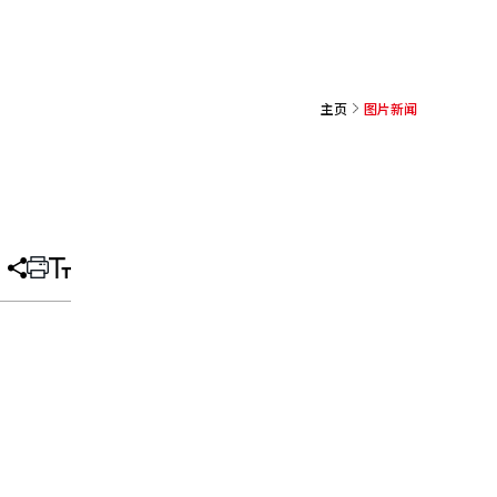
主页
图片新闻
分
打
调
享
印
整
文
大
章
小