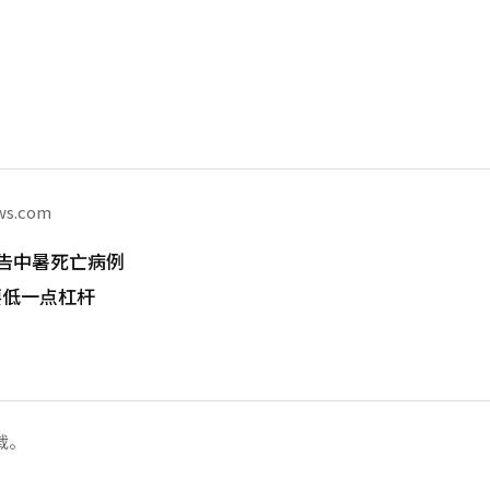
ws.com
告中暑死亡病例
要低一点杠杆
载。