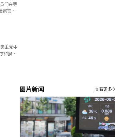
成员们在等
票人数。截
方。 调
数千人，调
检的成立是
以匹配最终
统推荐的两
中
时之后不进
员会将从
序和损害
差进行调
后决定最终
裂，损害党
包含具体数
将在确认事
图片新闻
查看更多
等进行了搜
究责任。希
系统翻译与
以上的累计
。将集中调
I）系统翻