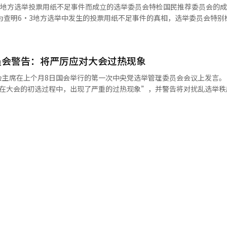
会发送投票管理相关指导的中央选举委员会一名工作人员追加立案。 联合调查组
3地方选举投票用纸不足事件而成立的选举委员会特检国民推荐委员会的
未正式向上级报告或获得批准的情况下，随意调整了选举管理系统中的投
方包括京畿的金浦、议政府，忠北的真川，以及首尔的江南和瑞草等5个地
名候选人。 国民推荐委员赵基妍律师在当天国会结束“选举
误输入的过程中展开的。某投票站的投票人数应为数百人，但错误记录为
民推荐委员会会议后对记者表示：“在侵犯国民参政权的特殊情况下，特
投票率错误输入后，需向中央选举委员会
相并防止再发的特检。” 赵律师进一步解释说：“在第一次会议
而，部分实务人员未按照此程序进行，而是在后续时间段内调整投票人数
员会警告：将严厉应对大会过热现象
被一致选为委员会主席。”他补充道：“我们将在14日的会议上决定向总
。 中央选
席在上个月8日国会举行的第一次中央党选举管理委员会会议上发言。 民主党
午8时30分左右向市、道选举委员会的实务人员发送邮件，内容为“此
荐3名（金勇官、崔昌浩律师、车珍雅高丽大学法学院教授）。国民推荐委
“在大会的初选过程中，出现了严重的过热现象”，并警告将对扰乱选举秩
人数报告资料没有重大错误，下一时间段的投票人数报告时可以对原有误
名特检候选人，最终选出2名候选人。李总统将在收到这两名候选人的推荐
I）系统翻译与编辑。
初选过程中，出现了严重的过热现象。” 特别是选管委提到，在演讲会
支持者之间的冲突风险，称：“这是一种非常危险的行为，会导致党内分
具体数字的
地方居民的负担。” 此外，选管委表示，将对未来进行的初选过
浦等地收到投票人数错误输入咨询时，中央选举委员会方面制作并传递了
行为进行严厉制裁，并强调：“如发生未获许可的选举活动或干扰行为，
程序向选举不正之行为举报中心举报。” 同时，选管委将选举干扰和非
数字的讨论记录。基于此，联合调查组于上月23日首次对中央选举委员会
相关行为”，并表示：“被查出的事项将在大会结束后也将毫不例外地追
草等地也确认了类似的
彼此的尊重，展现出民主党应有的风范。”※ 本报道经人工智能（AI）
本月5日也以证人身份传唤了事件相关人员进行调查。 调查范围有可能进一步
段投票人数》资料显示，全国14288个投票站中，有51个投票站在3小时
出现了类似现象。 联合调查组计划分析在追加搜查中获取的资
制定经过以及各市、道及区、市、县选举委员会实际处理投票人数的方式
，还是根据中央选举委员会的指导广泛进行的。※ 本报道经人工智能（A