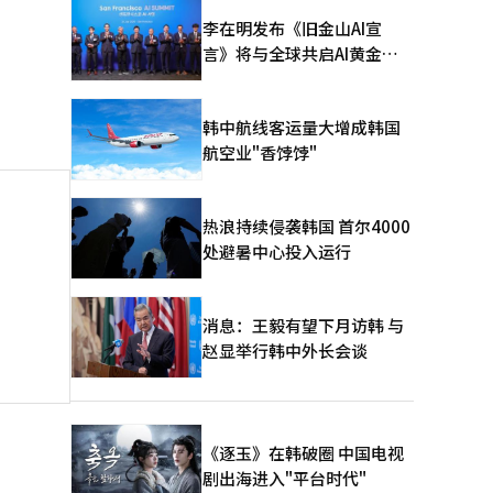
李在明发布《旧金山AI宣
言》将与全球共启AI黄金时
代
韩中航线客运量大增成韩国
航空业"香饽饽"
热浪持续侵袭韩国 首尔4000
处避暑中心投入运行
消息：王毅有望下月访韩 与
赵显举行韩中外长会谈
《逐玉》在韩破圈 中国电视
剧出海进入"平台时代"