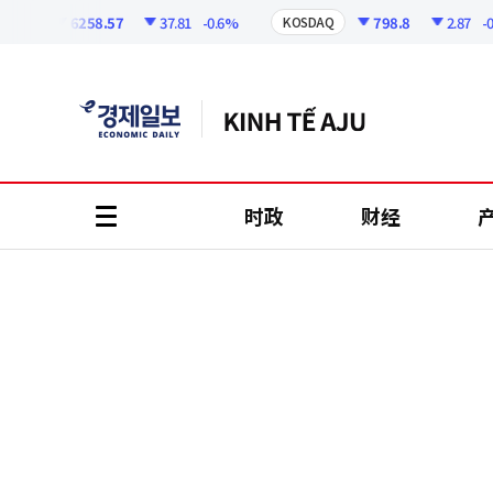
코
인
6258.57
37.81
-0.6%
798.8
2.87
-0.36
I
KOSDAQ
정
보
时政
财经
all
menu