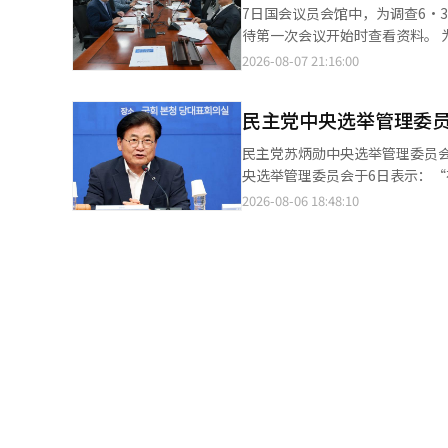
对在地方选举当天向市、道选举委员
7日国会议员会馆中，为调查6·
认为，选举委员会的实务人员在
待第一次会议开始时查看资料。 为查明6·3地方选举中发生的投票用纸不足事件的真相，选举委员会特别检察官国
至目前，已确认具体虚假输入的地
民推荐委员会于7日决定在14日之前向李在明总统推荐两
2026-08-07 21:16:00
查是在确认京畿地区投票人数错
委员会特别检察官（特检）”国
查发现存在将超出人数分摊到其他投票站的情况。 通常情况下，投票人数或
基于朝野的共识，因此我们讨论了应选出能查明真
报告并经过批准后才能修改。然
民主党中央选举管理委
上，国民力量推荐的金勇官律师
数据，联合调查组对此做出了判断。 联合调查组还在调查该过程是否受到中央选举委员会层面指导的影响
名候选人。” 此外，国民推荐委员会共有6名成员，其中民主党推荐3名（赵斗炫、赵基妍律师、河相应西江大学政
民主党苏炳勋中央选举管理委员会主
举委员会选举管理科在选举当天上
治外交学副教授），国民力量推
央选举管理委员会于6日表示：
行修改为原则”。如果原有投票
律师协会和法学院协会各推荐3
党声誉的行为采取坚决措施。 选管委在当天下午以苏炳勋主席的名义发布声明，指出：“上周末在忠清地区和釜山·
2026-08-06 18:48:10
整。 在下午2时30分左右，若发现之前时间段的投票人数错误，因无法进行修改而导致差异变大，相关通知再次传
人选。※ 本报道经人工智能（A
蔚山·庆南（釜庆地区）举行的联合演讲会等
达。 联合调查组认为，该指导与地方选举前制定的《第9届全国同时地方选举综合管理指导方针》不符，正在确认其
场内外发生的骚乱和特定候选人
编写和传达的经过及实际应用过程。 调查还包括中央选举委员会是否在简单的错误处理原则之外，参与了
的形象。选举新领导层的党内庆典不应成为对国民和
调整。联合调查组已掌握了在金
程中的非法选举活动和选举干扰
字调整方式的Excel文件的记录。 此前，联合调查组在调查投票用纸不足事件时，获取了选举委员会员工未向上级报
实后立即采取措施。若发生此类行为，请遵循
告投票人数错误输入而随意调整
法选举活动明确界定为“明显的
查，集中调查投票统计虚假输入的疑惑。 经过对搜查物品的分析和相关人员的调查，江南、瑞
望大家在激烈竞争的同时，保持对
情况。联合调查组于上月30日至31日及
编辑。
扩大。根据《第9届地方选举时间
投票人数没有变化，京畿10个和全南8个等多个地区
料，确认中央选举委员会指导的
查虚假输入是个别员工的随意行为