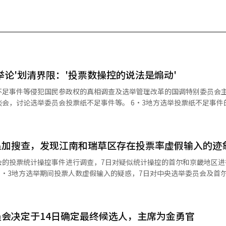
举论'划清界限：'投票数操控的说法是煽动'
不足事件等侵犯国民参政权的真相调查及选举管理改革的国调特别委员会
会投票纸不足事件等。 6·3地方选举投票纸不足事件的国调特
输入问题与投票数操控联系起来的说法划清界限。 尹议员在7日国会举行
制度改革的大学生建议'座谈会上表示：“将投票率虚假输入称为投票数操
追加搜查，发现江南和瑞草区存在投票率虚假输入的迹
强调：“不应扩大和再生产舞弊选举的怀疑，利用愤
大和利用广场上的愤怒。” 尹议员还强调了国调特别委员会推动的
会的投票统计操控事件进行调查，7日对疑似统计操控的首尔和京畿地区进
的必要性。由于有部分人提出约1900张投票纸消失的疑虑，因此希望通
会，
加强制搜查。在金浦、议政府和忠北真川之后，江南和瑞草地区也发现了
国调特别委员会将于10日举行听证会，要求前中央选
检方联合调查组（组长：首尔中央检
委员会代理主席魏哲焕、前中央选举管理委员会秘书长许哲勋等29名选举
对中央选举委员会及首尔市、京畿道、忠北道的选举委员会、金浦市、议政
错误和时间段投票率操控疑虑而被提及的仁川、金浦、议政府地区的选举
会决定于14日确定最终候选人，主席为金勇官
公务执行的相关罪名。联合调查组还
经人工智能（AI）系统翻译与编辑。