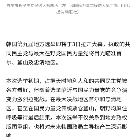
首尔市长民主党候选人郑愿伍（左）和国民力量党候选人吴世勋 【图片
提供 韩联社】
韩国第九届地方选举即将于3日拉开大幕，执政的共
同民主党与最大在野党国民力量党将目光瞄准首
尔、釜山及忠清地区。
本次选举初期，占据天时地利人和的共同民主党被
各方看好，但随着选举临近与国民力量党的竞争演
变为激烈拉锯战。在最大决战地区首尔和忠清地
区，甚至在国民力量党传统票仓釜山，朝野均屏住
呼吸等待最后结果。本次选举不仅关系到地方政权
版图重组，也将对未来韩国政局主导权产生深远影
响。