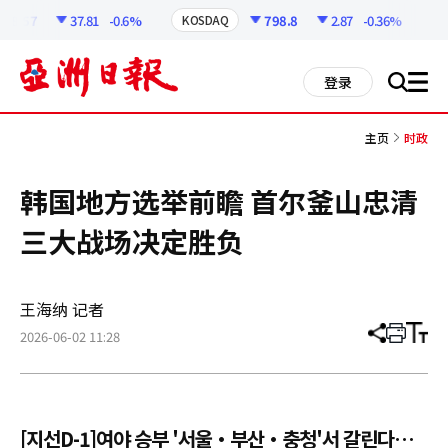
코
인
8.57
37.81
-0.6%
798.8
2.87
-0.36%
KOSDAQ
US
정
보
all
登录
搜
men
索
主页
时政
韩国地方选举前瞻 首尔釜山忠清
三大战场决定胜负
王海纳 记者
2026-06-02 11:28
分
打
调
享
印
整
文
大
章
小
[지선D-1]여야 승부 '서울·부산·충청'서 갈린다…