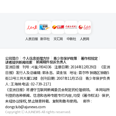
人民日报
新华社
文汇网
中新社
人民网
公司简介
个人信息处理方针
青少年保护政策
著作权规定
新闻稿件投诉负责人
读者提供新闻线索
亚洲日报
刊号 : 서울,아04336
注册日期 : 2014年12月29日
《亚洲
|
|
|
日报》发行人及总编辑 : 郭永吉、梁圭铉
地址 : 首尔市
钟路区钟路5
|
街13号三共大厦11楼
创刊日期 : 2007年11月15日
青少年保护负责
|
|
人 : 王海纳 电话 : 02-739-2171
《亚洲日报》将遵守互联网新闻委员会制定的伦理纲领。
本网站所
|
刊登的各种新闻、信息和各种专题专栏内容, 均受《著作权法》
保护,
未经协议授权, 禁止随意转载、复制和散布使用。
邮件 :
|
dongclub@ajunews.com
Copyright ⓒ AJUNEWS All rights reserved.