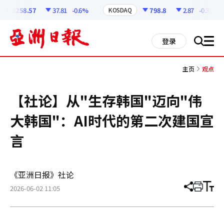
코
인
6258.57
37.81
-0.6%
798.8
2.87
-0.36%
KOSDAQ
정
보
all
登录
搜
men
索
主页
观点
【社论】从"生存韩国"迈向"伟
大韩国"：AI时代的第二次建国宣
言
《亚洲日报》社论
2026-06-02 11:05
分
打
调
享
印
整
文
大
章
小