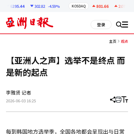
코
인
6295.44
302.82
-4.59%
801.66
2.07
+0.2
KOSDAQ
정
보
all
登录
搜
men
索
主页
观点
【亚洲人之声】选举不是终点 而
是新的起点
李雅贤 记者
2026-06-03 16:25
分
打
调
享
印
整
文
大
章
小
每到韩国地方选举季，全国各地都会呈现出与日常