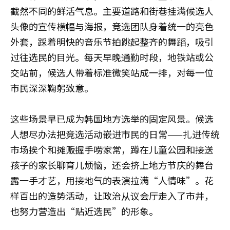
截然不同的鲜活气息。主要道路和街巷挂满候选人
头像的宣传横幅与海报，竞选团队身着统一的亮色
外套，踩着明快的音乐节拍跳起整齐的舞蹈，吸引
过往选民的目光。每天早晚通勤时段，地铁站或公
交站前，候选人带着标准微笑站成一排，对每一位
市民深深鞠躬致意。
这些场景早已成为韩国地方选举的固定风景。候选
人想尽办法把竞选活动嵌进市民的日常——扎进传统
市场挨个和摊贩握手唠家常，蹲在儿童公园和接送
孩子的家长聊育儿烦恼，还会挤上地方节庆的舞台
露一手才艺，用接地气的表演拉满“人情味”。花
样百出的造势活动，让政治从议会厅走入了市井，
也努力营造出“贴近选民”的形象。