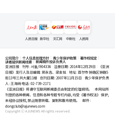
人民日报
新华社
文汇网
中新社
人民网
公司简介
个人信息处理方针
青少年保护政策
著作权规定
新闻稿件投诉负责人
读者提供新闻线索
亚洲日报
刊号 : 서울,아04336
注册日期 : 2014年12月29日
《亚洲
|
|
|
日报》发行人及总编辑 : 郭永吉、梁圭铉
地址 : 首尔市
钟路区钟路5
|
街13号三共大厦11楼
创刊日期 : 2007年11月15日
青少年保护负责
|
|
人 : 王海纳 电话 : 02-739-2171
《亚洲日报》将遵守互联网新闻委员会制定的伦理纲领。
本网站所
|
刊登的各种新闻、信息和各种专题专栏内容, 均受《著作权法》
保护,
未经协议授权, 禁止随意转载、复制和散布使用。
邮件 :
|
dongclub@ajunews.com
Copyright ⓒ AJUNEWS All rights reserved.