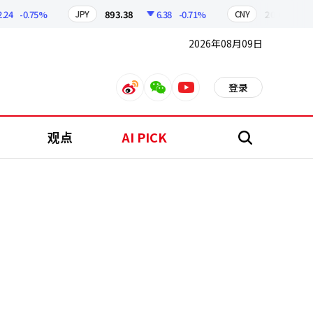
-0.75%
893.38
6.38
-0.71%
209.17
1.79
JPY
CNY
2026年08月09日
登录
weibo
weixin
youtube
观点
AI PICK
搜
索