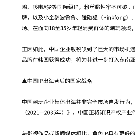
鸥、哆啦A梦等国际级IP，粉丝黏性牢不可破。而韩国虽然
牌，以及小企鹅波鲁鲁、碰碰狐（Pinkfong）、奇
场。在面向18至35岁年轻消费群体的潮玩领域
正因如此，中国企业敏锐嗅到了巨大的市场机
品牌在韩国获得成功，将为其进一步打入东南
▲中国IP出海背后的国家战略
中国潮玩企业集体出海并非完全市场自发行为
（2021—2035年）》，中国正将知识产权产
与影视作品或新闻媒体相比，角色IP具有更低的政