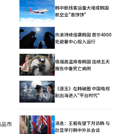
韩中航线客运量大增成韩国
航空业"香饽饽"
热浪持续侵袭韩国 首尔4000
处避暑中心投入运行
极端高温席卷韩国 连续五天
报告中暑死亡病例
《逐玉》在韩破圈 中国电视
剧出海进入"平台时代"
消息：王毅有望下月访韩 与
商品市
赵显举行韩中外长会谈