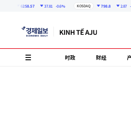
코
인
6258.57
37.81
-0.6%
798.8
2.87
-0.36
I
KOSDAQ
정
보
时政
财经
all
menu