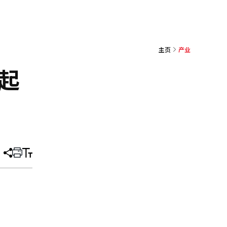
主页
产业
崛起
分
打
调
享
印
整
文
大
章
小