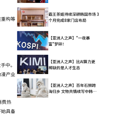
霸王茶姬持续深耕韩国市场 3
链重构等
个月完成8家门店布局
【亚洲人之声】"一夜暴
富"梦碎！
。
【亚洲人之声】比AI算力更
业手中。
稀缺的是人才生态
动漫产业
【亚洲人之声】百年石狮跨
海归乡 文物共情续写中韩人
文新篇
消费热
开始具备