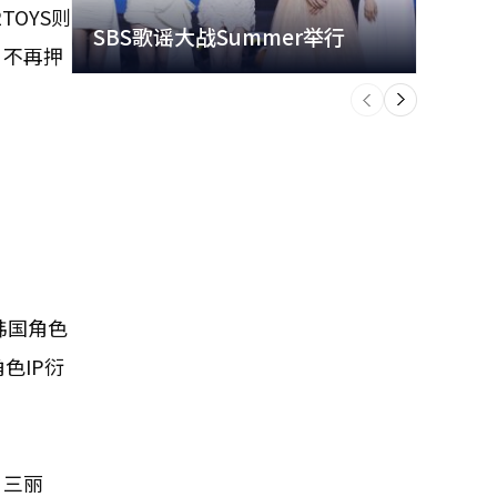
TOYS则
SBS歌谣大战Summer举行
玩水
，不再押
个
前
一
下
韩国角色
色IP衍
、三丽