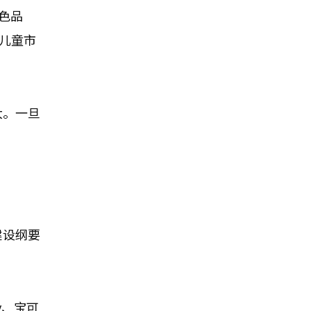
角色品
于儿童市
大。一旦
建设纲要
y、宝可