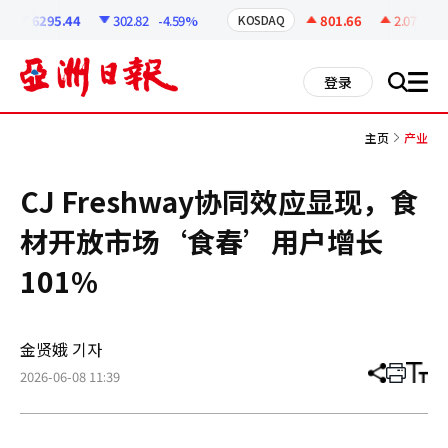
코
인
6295.44
302.82
-4.59%
801.66
2.07
+0.2
KOSDAQ
정
보
all
登录
搜
men
索
主页
产业
CJ Freshway协同效应显现，食
材开放市场‘食春’用户增长
101%
金贤娥 기자
2026-06-08 11:39
分
打
调
享
印
整
文
大
章
小