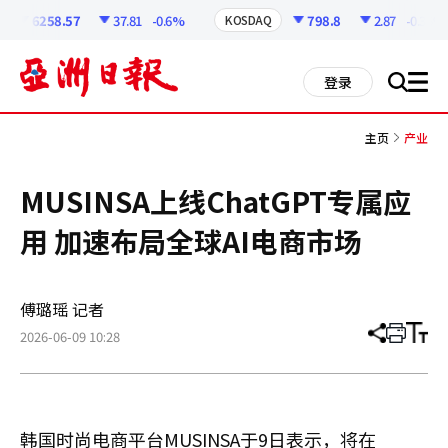
코
인
6258.57
37.81
-0.6%
798.8
2.87
-0.36%
KOSDAQ
정
보
all
登录
搜
men
索
主页
产业
MUSINSA上线ChatGPT专属应
用 加速布局全球AI电商市场
傅璐瑶 记者
2026-06-09 10:28
分
打
调
享
印
整
文
大
章
小
韩国时尚电商平台MUSINSA于9日表示，将在