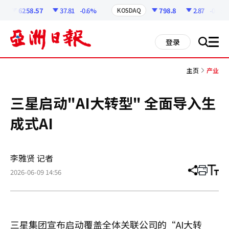
코
인
6258.57
37.81
-0.6%
798.8
2.87
-0.36%
KOSDAQ
정
보
all
登录
搜
men
索
主页
产业
三星启动"AI大转型" 全面导入生
成式AI
李雅贤 记者
2026-06-09 14:56
分
打
调
享
印
整
文
大
章
小
三星集团宣布启动覆盖全体关联公司的“AI大转