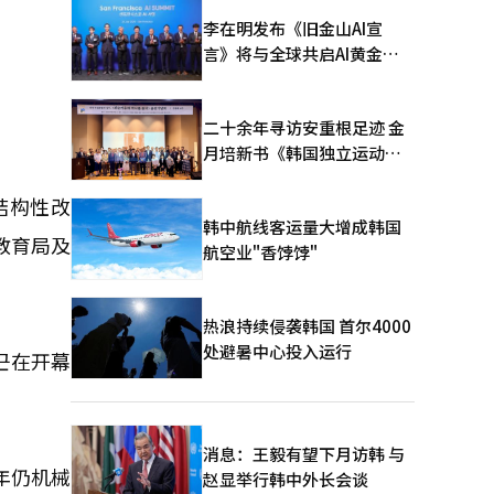
李在明发布《旧金山AI宣
言》将与全球共启AI黄金时
代
二十余年寻访安重根足迹 金
月培新书《韩国独立运动圣
地：向旅顺口追问历史》出
版
结构性改
韩中航线客运量大增成韩国
教育局及
航空业"香饽饽"
热浪持续侵袭韩国 首尔4000
处避暑中心投入运行
근在开幕
消息：王毅有望下月访韩 与
年仍机械
赵显举行韩中外长会谈