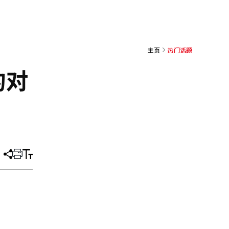
主页
热门话题
的对
分
打
调
享
印
整
文
大
章
小