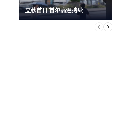
立秋首日 首尔高温持续
极端
个
前
一
下