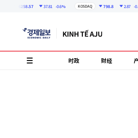
코
인
6258.57
37.81
-0.6%
798.8
2.87
-0.36%
KOSDAQ
정
보
时政
财经
all
menu