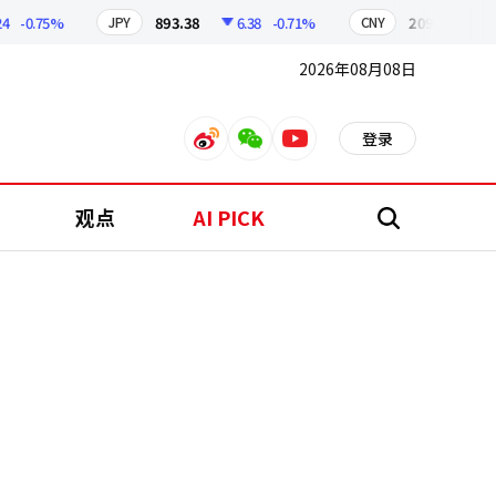
0.75%
893.38
6.38
-0.71%
209.17
1.79
JPY
CNY
2026年08月08日
登录
weibo
weixin
youtube
观点
AI PICK
搜
索