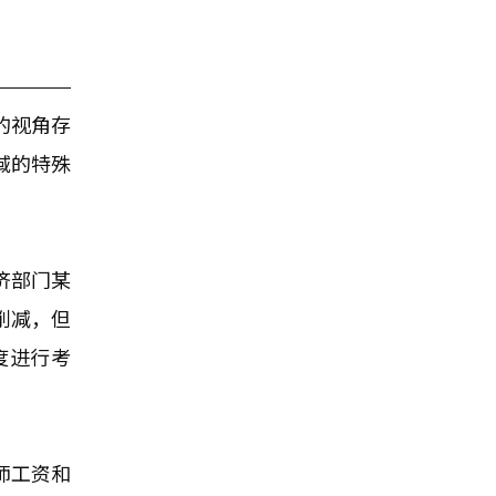
的视角存
域的特殊
济部门某
削减，但
度进行考
师工资和