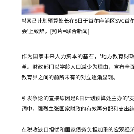
박홍근计划预算处长在8日于首尔麻浦区SVC首
会'上致辞。[照片=联合新闻]
作为国家未来人力资本的基石，'地方教育财
革。财政部门以学龄人口减少为理由，宣布全
教育界之间的前所未有的对立逐渐显现。
引发争论的直接原因是8日计划预算处主办的'
词中，强烈主张国家财政的有效再分配和支出
在税收缺口担忧和国家债务负担加重的宏观经