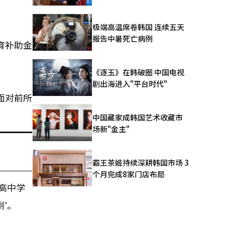
极端高温席卷韩国 连续五天
报告中暑死亡病例
育补助金
《逐玉》在韩破圈 中国电视
剧出海进入"平台时代"
面对前所
中国藏家成韩国艺术收藏市
场新"金主"
霸王茶姬持续深耕韩国市场 3
个月完成8家门店布局
高中学
'。