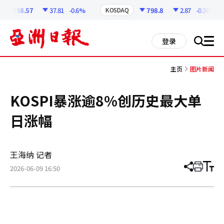
코
인
6258.57
37.81
-0.6%
798.8
2.87
-0.36%
KOSDAQ
정
보
all
登录
搜
men
索
主页
图片新闻
KOSPI暴涨逾8%创历史最大单
日涨幅
王海纳 记者
2026-06-09 16:50
分
打
调
享
印
整
文
大
章
小