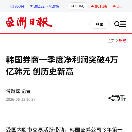
코
인
6295.44
302.82
-4.59%
801.66
2.07
+0.2
KOSDAQ
정
보
all
登录
搜
men
索
主页
财经
韩国券商一季度净利润突破4万
亿韩元 创历史新高
傅璐瑶 记者
2026-06-12 10:37
分
打
调
享
印
整
文
大
章
小
受国内股市交易活跃带动，韩国证券公司今年第一