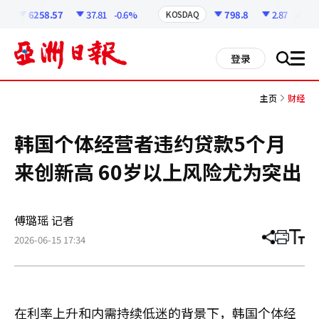
코
인
6258.57
37.81
-0.6%
798.8
2.87
-0.36%
KOSDAQ
정
보
all
登录
搜
men
索
主页
财经
韩国个体经营者违约贷款5个月
来创新高 60岁以上风险尤为突出
傅璐瑶 记者
2026-06-15 17:34
分
打
调
享
印
整
文
大
章
小
在利率上升和内需持续低迷的背景下，韩国个体经