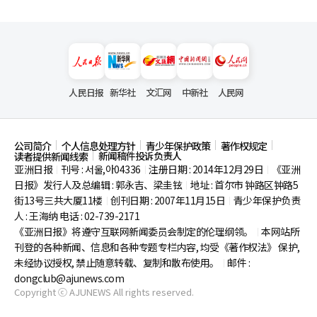
人民日报
新华社
文汇网
中新社
人民网
公司简介
个人信息处理方针
青少年保护政策
著作权规定
新闻稿件投诉负责人
读者提供新闻线索
亚洲日报
刊号 : 서울,아04336
注册日期 : 2014年12月29日
《亚洲
|
|
|
日报》发行人及总编辑 : 郭永吉、梁圭铉
地址 : 首尔市
钟路区钟路5
|
街13号三共大厦11楼
创刊日期 : 2007年11月15日
青少年保护负责
|
|
人 : 王海纳 电话 : 02-739-2171
《亚洲日报》将遵守互联网新闻委员会制定的伦理纲领。
本网站所
|
刊登的各种新闻、信息和各种专题专栏内容, 均受《著作权法》
保护,
未经协议授权, 禁止随意转载、复制和散布使用。
邮件 :
|
dongclub@ajunews.com
Copyright ⓒ AJUNEWS All rights reserved.