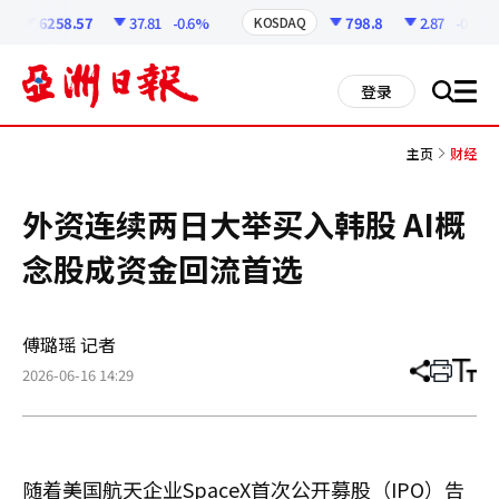
코
인
6258.57
37.81
-0.6%
798.8
2.87
-0.36%
KOSDAQ
정
보
all
登录
搜
men
索
主页
财经
外资连续两日大举买入韩股 AI概
念股成资金回流首选
傅璐瑶 记者
2026-06-16 14:29
分
打
调
享
印
整
文
大
章
小
随着美国航天企业SpaceX首次公开募股（IPO）告