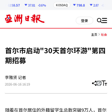
코
인
6258.57
37.81
-0.6%
798.8
2.87
-0.36%
KOSDAQ
정
보
all
登录
搜
men
索
主页
社会
首尔市启动"30天首尔环游"第四
期招募
李雅贤 记者
2026-06-16 16:19
分
打
调
享
印
整
文
大
章
小
随着在首尔居住的外籍留学生总数突破9万人，首尔