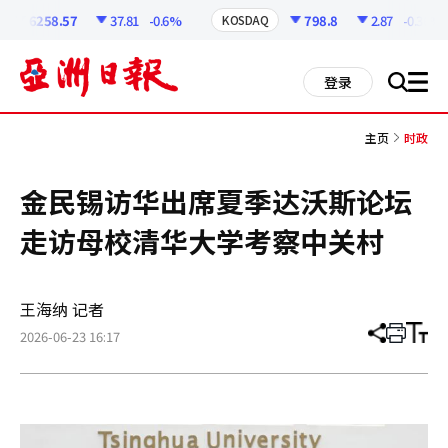
코
인
6258.57
37.81
-0.6%
798.8
2.87
-0.36%
KOSDAQ
정
보
all
登录
搜
men
索
主页
时政
金民锡访华出席夏季达沃斯论坛
走访母校清华大学考察中关村
王海纳 记者
2026-06-23 16:17
分
打
调
享
印
整
文
大
章
小