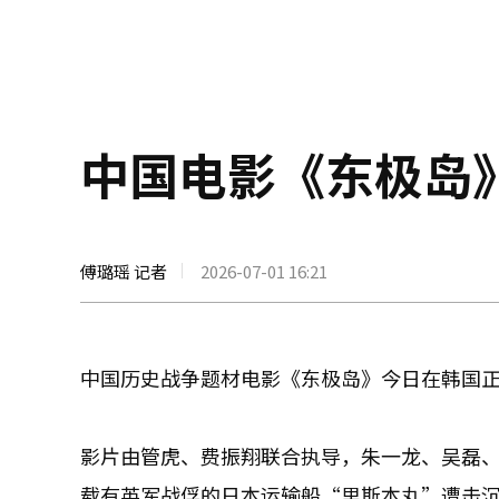
中国电影《东极岛
傅璐瑶 记者
2026-07-01 16:21
中国历史战争题材电影《东极岛》今日在韩国
影片由管虎、费振翔联合执导，朱一龙、吴磊、
载有英军战俘的日本运输船“里斯本丸”遭击沉