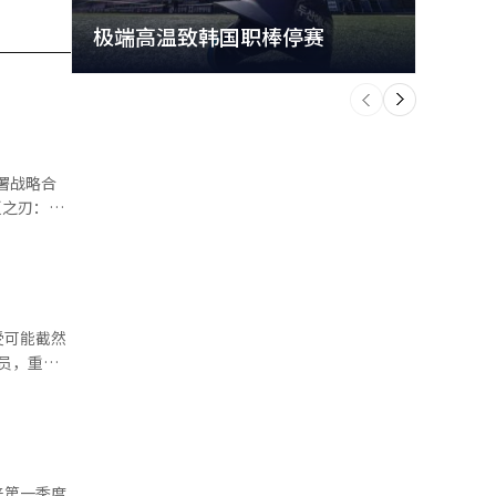
极端高温致韩国职棒停赛
首尔
个
前
一
下
片。 影
受可能截然
龙滴》等跨
演员，重构
留下了许多
所的空间的
、《魔鬼计
景是林贤植
，但那种感
化长台词，
来第一季度