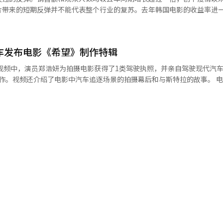
的艰辛。“海秀的叔叔由林贤植老师演出，非常有趣。但我没想到他会记
片带来的短期反弹并不能代表整个行业的复苏。去年韩国电影的收益率进
真的很努力地完成了，我在编辑时差点累死。需要在后面放置提词器，但
振兴委员会发布的《2026年第一季度韩国电影产业结算》报告，今年第
用。不过他表现得很好，付出了很多努力。”（罗洪镇导演）对郑浩妍来
比增长58.7%。总观众人数为3190万人，增长53.2%。韩国电影的增长
就显得特别。他表示，林贤植的存在本身就让场景变得喜剧化。“与林贤
33亿韩元，同比增长117.5%；观众人数为2401万人，增长115.1%
。他的投入感非常强，老师本身就非常有魅力。对我来说，他是传奇般的
车发布电影《希望》制作特辑
散以来的第一季度最高值。韩国电影的市场份额也有所上升，销售额占73.4
郑浩妍）※ 本报道经人工智能（AI）系统翻译与编辑。
2007年以来的最高水平，观众人数市场份额则为2005年以来的最高水平
，中预算电影《万一我们》取得了成功，2月份上映的《与君相伴的男人》
。视频还介绍了电影中汽车追逐场景的拍摄幕后和与斯特拉的故事。 电影中出现
人数为1573万人。《与君相伴的男人》一部影片几乎占据了第一季度整体
为主角范石（黄正民）和圣爱（郑浩妍）乘坐的警车，成为汽车追逐场景
度的成绩相比，去年的表现则截然不同。《2025年韩国电影产业结算》
元，同比下降12.4%；总观众人数为1亿609万人，下降13.8%。由于韩
在继续利用电影内容进行品牌活动，包括自制短片《夜钓》和获得圣丹斯
销售额和观众人数连续两年下降。韩国电影的下降幅度更为明显。去年韩
9.4%；观众人数为4358万人，下降39.0%。如果不考虑疫情期间的数据
ment的消息，截至15日早上7点，预售量达到了60万3601张（电影振兴委员会电
水平，观众人数则为2005年以来的最低水平。盈利能力也在恶化。去年，3
工智能（AI）系统翻译与编辑。
的平均预估收益率为负33.13%，较前年的负19.27%下降了13.86个百
盈亏平衡点，占总数的20%。其中9部影片的收益率在负80%至负100%
业电影在回收制作成本方面面临困难。影院的运营基础也在减少。截至20
比去年减少23家。银幕数量为3154块，减少142块；座位数量为40万70
2家，但休业和关闭的影院有35家，比去年增加12家。今年第一季度的数据
众就有可能再次走进影院。同时，这也揭示了整体市场成绩在很大程度上
门影片能够提升市场，但如果这种趋势不转化为制作现场的盈利能力和影