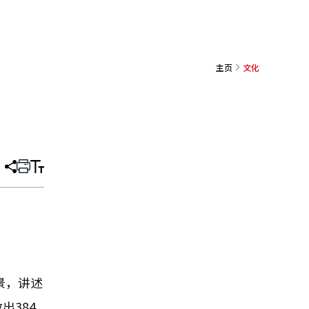
主页
文化
分
打
调
享
印
整
文
大
章
小
景，讲述
384