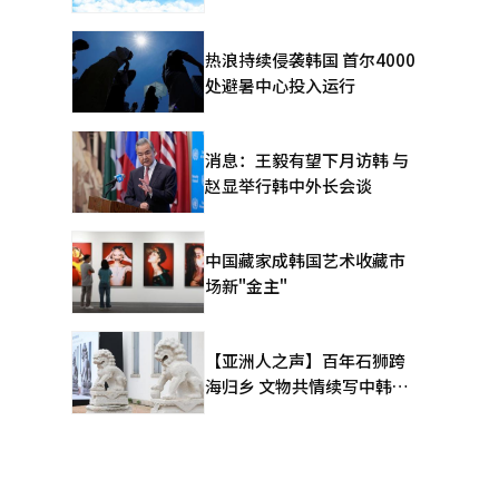
热浪持续侵袭韩国 首尔4000
处避暑中心投入运行
消息：王毅有望下月访韩 与
赵显举行韩中外长会谈
中国藏家成韩国艺术收藏市
场新"金主"
【亚洲人之声】百年石狮跨
海归乡 文物共情续写中韩人
文新篇