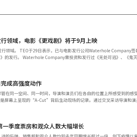
发行领域，电影《更戏剧》将于9月上映
le Company签署战略合
行过《无处可逃》、《鬼灭之刃：无
、《分手的决心》、《经纪人》、《共助2》等多部作品。 通过此次合作，
首个合作项目是《更戏剧》。 《更戏剧》定于9月在国内上映，讲述
相坦白隐藏的过去，原本完美的婚礼周却演变成不可预测的混乱的浪漫惊悚
自完成高强度动作
在2026年的期待之作。 TEO计划以《更戏剧》为起点，拓展其在
布的品牌重塑口号“点燃它（SPARK IT）”相呼应。 由金泰浩制作人创
尽管在同一空间、同一时间，导演和演员们在各自的位置上所感受到的感
布世界旅行》、《魔鬼计划》系列、《身体：100》、《好日子》、《沙
的是屏幕上呈现的“A-Cut”背后生动现场的记录。通过交叉采访导演和
-Cut”瞬间。<编辑者注>电影《霍夫》剧照除了演员们的动作，现场也
综艺与电影的界限，始终与热爱内容的人们更近一步。” 目前，TEO正在播
场景，特别是林贤植的面孔。在宇宙飞船坠落的情况下，他打开类似保健
计划在年内发布《金莎拉比姆》、《好日子2》、《地球麻布世界旅行4》
石在窗边向外看的场景，有许多好的镜头和集中力的场景。个人喜欢的场
人工智能（AI）系统翻译与编辑。
年第一季度票房和观众人数大幅增长
保健所的地方打开门向外看的脸。我认为那是经验的体现。看似微不足道
演对与林贤植的合作也留下了深刻的印象。饰演海秀叔叔的林贤植需要消
久违的反弹。销售额和观众人数均较去年同期增长超过一倍，创下疫情以