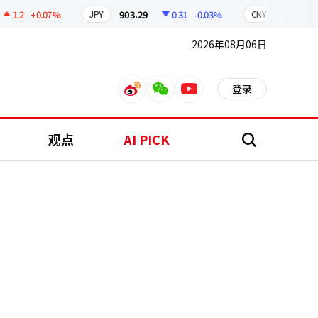
2
+0.07%
903.29
0.31
-0.03%
211.21
0
JPY
CNY
2026年08月06日
登录
weibo
weixin
youtube
观点
AI PICK
搜
索