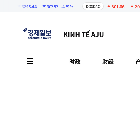
코
인
6295.44
302.82
-4.59%
801.66
2.07
+0
I
KOSDAQ
정
보
时政
财经
all
menu