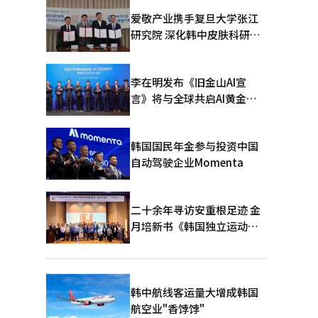
爱敬产业携手复旦大学张江
研究院 深化韩中皮肤科研合
作
李在明发布《旧金山AI宣
言》将与全球共启AI黄金时
代
韩国国民年金参与投资中国
自动驾驶企业Momenta
二十余年寻访安重根足迹 金
月培新书《韩国独立运动圣
地：向旅顺口追问历史》出
版
韩中航线客运量大增成韩国
航空业"香饽饽"