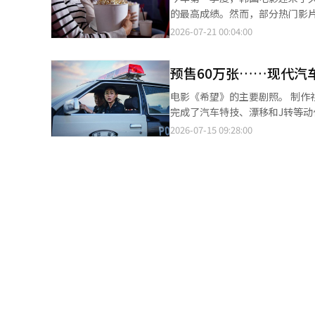
罗导演笑着回忆起编辑那场景时
的最高成绩。然而，部分热门影
的台词。虽然台词很长，但老师
影院运营基础也在减少。根据电影
2026-07-21 00:04:00
离，就会导致视线转移，无法使
影院的总收入达3180亿韩元，同
植的场景仅仅是一起演出的事实
著。第一季度韩国电影的销售额为23
演出时，就像在看电视一样搞笑
预售60万张……现代汽
观众人数均为自2020年疫情扩
与他搭档是非常荣幸的经历。”（
数占75.3%。销售额市场份额为
电影《希望》的主要剧照。 制作视频中，演员郑浩妍为拍摄电影获得了1类驾驶执照，并亲自驾驶现代汽车斯特拉，
影片对反弹的影响显著。1月份
完成了汽车特技、漂移和J转等动作
的销售额达1518亿韩元，观众
的现代汽车经典车型斯特拉，作
2026-07-15 09:28:00
和观众人数的一半。与今年第一季
撑着时代氛围和叙事。 现代汽车表示，此次合作是品牌遗产与文化价值通过内容自然传递的伙伴关系战略的一部分。
全国影院的总收入为1兆470亿韩
现代汽车除了电影《希望》，还
房疲软和缺乏千万级影片，整体
团特别奖的《贝德福德公园》。 另一方面，罗洪镇导演的新作《希望》在上映日的预售量突破了60万张。根据发行
售额为4191亿韩元，同比下降3
公司Plus M Entertain
的销售额为2009年以来的最低
综合计算网络）。※ 本报道经人
本超过3000万韩元的韩国商业电影
析的30部影片中，仅有6部超过了
有部分热门影片问世，但大多数商
全国营业中的影院数量为547家，
3万919个。新开业的影院有1
有值得观众观看的韩国电影，观
影片的票房表现。虽然一两部热