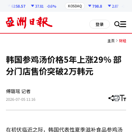
코
인
6258.57
37.81
-0.6%
798.8
2.87
-0.36%
KOSDAQ
정
보
all
登录
搜
men
索
主页
财经
韩国参鸡汤价格5年上涨29% 部
分门店售价突破2万韩元
傅璐瑶 记者
2026-07-05 11:16
分
打
调
享
印
整
文
大
章
小
在初伏临近之际，韩国代表性夏季滋补食品参鸡汤