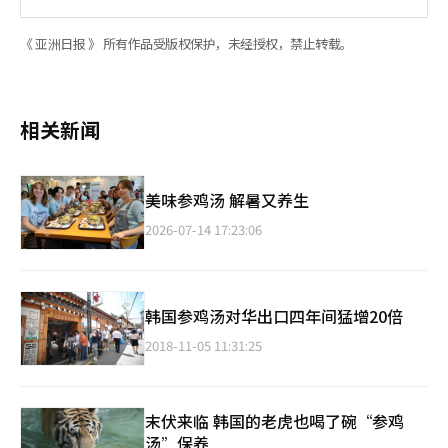
《 亚洲日报 》 所有作品受版权保护，未经授权，禁止转载。
相关新闻
美味参鸡汤 解暑又养生
2026-07-14 17:23:06
韩国参鸡汤对华出口四年间猛增20倍
2018-11-05 11:31:25
末伏来临 韩国的老虎也喝了碗“参鸡
汤”保养