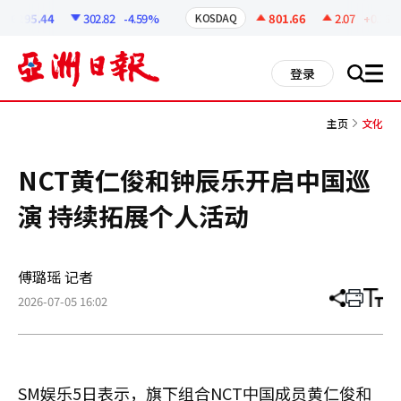
코
인
6295.44
302.82
-4.59%
801.66
2.07
+0.26%
KOSDAQ
정
보
all
登录
搜
men
索
主页
文化
NCT黄仁俊和钟辰乐开启中国巡
演 持续拓展个人活动
傅璐瑶 记者
2026-07-05 16:02
分
打
调
享
印
整
文
大
章
小
SM娱乐5日表示，旗下组合NCT中国成员黄仁俊和