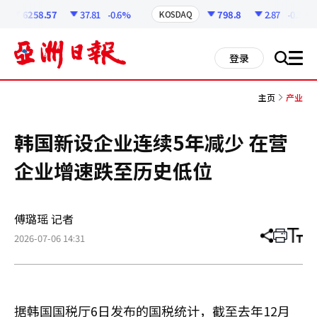
코
인
6258.57
37.81
-0.6%
798.8
2.87
-0.36%
KOSDAQ
정
보
all
登录
搜
men
索
主页
产业
韩国新设企业连续5年减少 在营
企业增速跌至历史低位
傅璐瑶 记者
2026-07-06 14:31
分
打
调
享
印
整
文
大
章
小
据韩国国税厅6日发布的国税统计，截至去年12月