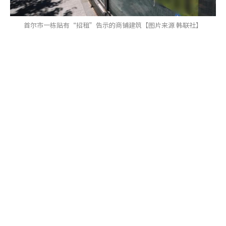
首尔市一栋贴有“招租”告示的商铺建筑【图片来源 韩联社】