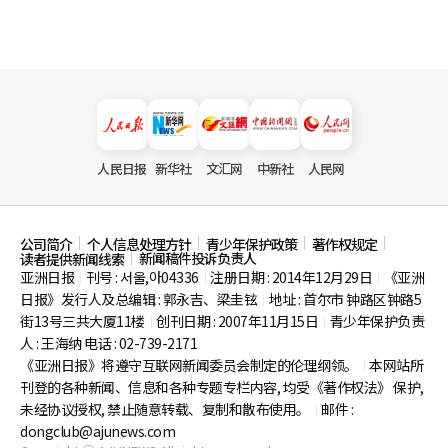
人民日报
新华社
文汇网
中新社
人民网
公司简介
个人信息处理方针
青少年保护政策
著作权规定
新闻稿件投诉负责人
读者提供新闻线索
亚洲日报
刊号 : 서울,아04336
注册日期 : 2014年12月29日
《亚洲
|
|
|
日报》发行人及总编辑 : 郭永吉、梁圭铉
地址 : 首尔市
钟路区钟路5
|
街13号三共大厦11楼
创刊日期 : 2007年11月15日
青少年保护负责
|
|
人 : 王海纳 电话 : 02-739-2171
《亚洲日报》将遵守互联网新闻委员会制定的伦理纲领。
本网站所
|
刊登的各种新闻、信息和各种专题专栏内容, 均受《著作权法》
保护,
未经协议授权, 禁止随意转载、复制和散布使用。
邮件 :
|
dongclub@ajunews.com