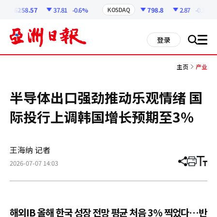
코
인
6258.57
37.81
-0.6%
798.8
2.87
-0.36%
KOSDAQ
정
보
all
登录
搜
men
索
主页
产业
半导体出口强劲推动乐观情绪 国
际投行上调韩国增长预期至3%
王海纳 记者
2026-07-07 14:03
分
打
调
享
印
整
文
大
章
小
해외IB 올해 한국 성장 전망 평균 처음 3% 찍었다…반