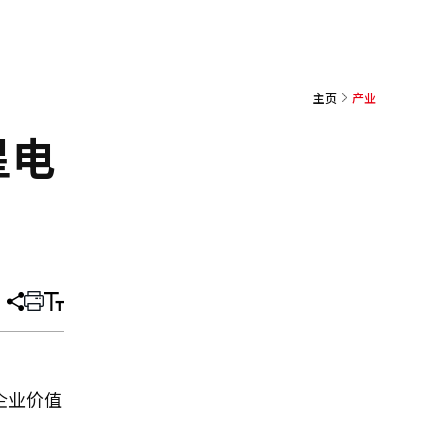
主页
产业
星电
分
打
调
享
印
整
文
大
章
小
企业价值