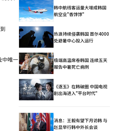
韩中航线客运量大增成韩国
航空业"香饽饽"
达到
热浪持续侵袭韩国 首尔4000
处避暑中心投入运行
业中唯一
极端高温席卷韩国 连续五天
报告中暑死亡病例
《逐玉》在韩破圈 中国电视
剧出海进入"平台时代"
消息：王毅有望下月访韩 与
赵显举行韩中外长会谈