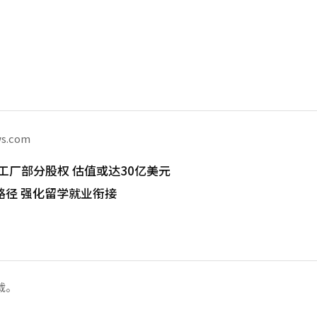
ws.com
工厂部分股权 估值或达30亿美元
路径 强化留学就业衔接
载。