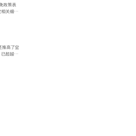
息事故。同
定相关细
超个性化服
-青年保障
龄延长讨
有助于保护
全网，并落
，并帮助企
还推高了空
，已超越季
业政策在现
在明总统于
并强
 金部
作业停止和
慧给予支
国内的生
示，当天首
I）系统翻
导体、电
高温天气仍
翻译与编
导致生产中
平下降约
。能源消
国发生的
超过4%至
的最大电
8.2GW