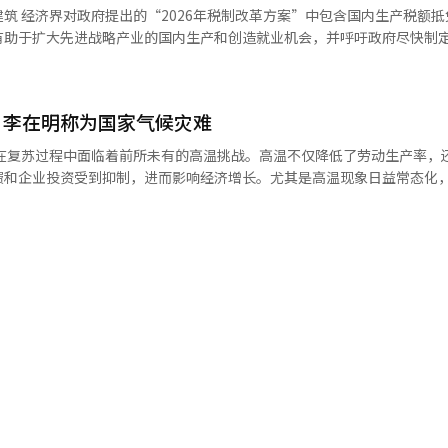
年人之间的共生就业机会、消除差距，实现共同跃升的产业转型等。 具体而言，
抵免政策表
业和行业进行高强度的密切管理，并计划启动特别工作组以预防高温和窒
有助于扩大先进战略产业的国内生产和创造就业机会，并呼吁政府尽快制
性化消费和高端消费的趋势正在迅速扩大。” 他进一步指出：“企业现在
资拖欠和分包过程中的中间剥削结构。 针对青年群体，金部长提出了公
来设计产品和服务，才能保持竞争力。”并表示：“未来基于人工智能的
业的创业支持、由大企业主导的K-新政学院和工作经验扩展、以及新设K
此次声明的经济六团体包括韩国经济人协会、韩国商
最重要的增长动力。”※ 本报道经人工智能（AI）系统翻译与编辑。
大再就业支持的义务事业场所，支持早期职业规划和世代共生型的退休年
会、韩国中小企业联合会和中小企业中央会等。 经济六团体指出：“在全
，李在明称为国家气候灾难
础留在本国的背景下，将投资阶段的税制支持扩展到生产阶段的决定，将
。同时，还将推进为特殊雇佣人员和自由职业者等劳动提供者建立社会安
、核心材料和人工智能（AI）机器人部件等战略产业的国内生产和就业
济在复苏过程中面临着前所未有的高温挑战。高温不仅降低了劳动生产率，
用。他指出：“中坚企业的青
费和企业投资受到抑制，进而影响经济增长。尤其是高温现象日益常态化
睐的工作。”他呼吁企业积极参与政府支持项目，扩大招聘，以使青年就
威胁。政府正在提升应对措施，以尽量减少对国民安全和经济的影响。李
衡增长和产业结构转型。” 最后，经济六团体表示：“经济界也将
温与干旱应对情况检查会议”，表示“现在实际上是国家级的气候灾难”，
成良性循环。”他强调需要建立一个涵盖青年和未来世代的可持续增长基地。
创新和投资，致力于扩大国内生产和创造优质就业机会。” 另一方面，政府于
策应对的水平、范围和速度”。李总统要求严格检查户外工作场所的高温
在现场，希望中坚企业联合会作为政策合作伙伴，能够用现场的经验和智
薄弱的战略产业品项，将设立国内生产税额抵免政策。该政策将根据企业在
水产和电力供应的安全，以及社会基础设施的管理。根据气象厅的数据显
地提供政策支持，创造企业投资于人才的环境。※ 本报道经人工智能（A
取代以往以研发（R&D）和设施投资为中心的税制支持。适用领域包括半
9度左右。虽然周末有降雨预报，但由于受到北太平洋高气压的影响，下周
、太阳能、风能和核心材料等六个领域。※ 本报道经人工智能（AI）系统
估计已连续四天出现死亡病例，今年累计死亡人数暂时统计为21人。高温
失。根据阿利安兹研究报告，当气温达到32度时，身体劳动能力比正常水
可扩大至三分之二。32度以上的高温对经济的生产力冲击相当于半天的罢工
度时，气温每增加1度，个人能源消费约增加1.2%。自2014年以来，各
的平均气候相比，韩国与中国、西班牙、巴西等国一起，个人能源消费增加幅度
国内电力需求上升。电力部门预计，如果高温持续并伴随阴天，本月第三周
24年创下的历史最高记录97.1GW。政府计划确保107GW的供应能力，以维持