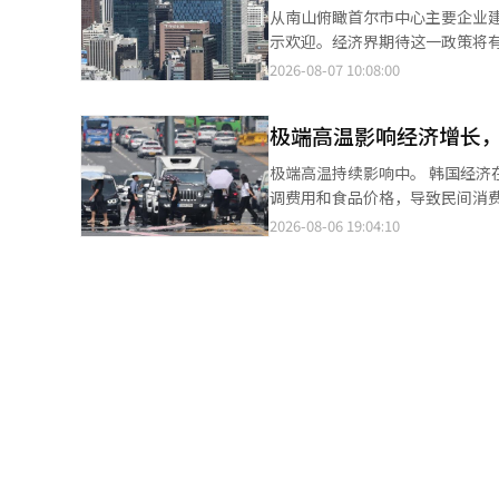
安全公正的工作场所、扩大青年与中
从南山俯瞰首尔市中心主要企业建筑 经济界对政府提出的“2026年税制改革方案”中包含国内生产税额
成为企业最强的竞争力。 金大钟，世宗大学商学院教授表示：“1人家庭的增加正在根本改变消费市场的格局”，并
为了根除重复事故，将对目标企
示欢迎。经济界期待这一政策将
指出“从过去的大宗和家庭中心消费转向个
时，还将推动扩大工资区分支付制，以制止工
则。 经济六团体于7日发布联合声明，表示：“政府在2026年税制改革方案中反映了产业现场的意见，决定设立国内
2026-08-07 10:08:00
必须围绕‘个人’而非‘家庭’
共就业、新兴产业及中小、中坚企
生产税额抵免以扩充国内生产基础，我们对此表示欢迎。” 参与
务和定制消费将成为韩国消费市场
等措施。对于中年群体，则将扩
工会议所、韩国经营者总协会、韩国贸易协
论。 关于产业转型，金部长表示将通过同工同酬、避免综合工资滥用、支持缩短实际劳动时间的企业、改善退休金制
极端高温影响经济增长
球各国竞争将先进产业的生产基
度等措施来减少劳动市场的差距
半导体、电池、太阳能发电、风能
极端高温持续影响中。 韩国经
实产业转型就业稳定的基本计划后续措施。 金部长特别强调中坚企业在青年招聘中的作
业扩充国内生产基础。” 他们还请求：“希望政府能尽快制定合格品项和标准抵免额等细则，以便制度的效果能尽早
调费用和食品价格，导致民间消
年招聘比例较高，且是青年所青
在产业现场显现。” 此外，他们补充道：“为实现五极三特地方主导增长，建议引入生产地区系数，并在石油化工产
节性冲击，成为对经济的持续性
2026-08-06 19:04:10
场得到切实感受。 对此，中坚企业联合会会长崔振植回应道：“通过适应变化的产业环境的就业和劳动政策范式创
业重组时给予企业法人税支持，这将有助于实现平
6日在政府首尔办公厅主持“高
新，企业的发展与劳动的价值应形
与此次税制改革方案相配合，继续进行
调“必须以空前的紧迫感提升政
长最后表示：“政策的答案总是
3日宣布，为支持国内生产基础
休息措施的落实，并确保农业、
持。”他强调，政府也将不遗余力
产和销售业绩，给予税额抵免，
都圈和全南地区的气温升高至3
译与编辑。
池、人工智能（AI）机器人部件
将持续。高温引发的热相关疾病
辑。
断和成本增加，最终造成经济损
40%，而在38度时，下降幅度
费也急剧上升。当极端高温达到35
极端高温与1991至2010年
5%。这种能源消费的增加导致
力需求将达到98.8GW，超过20