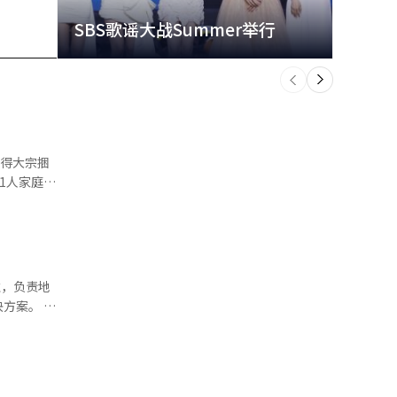
SBS歌谣大战Summer举行
玩水
个
前
一
下
使得大宗捆
远超2人家庭
高，为
的1人家庭支付
包装和即食
案。 金
提高了产业
的需求增
间的成长梯
计订单超过