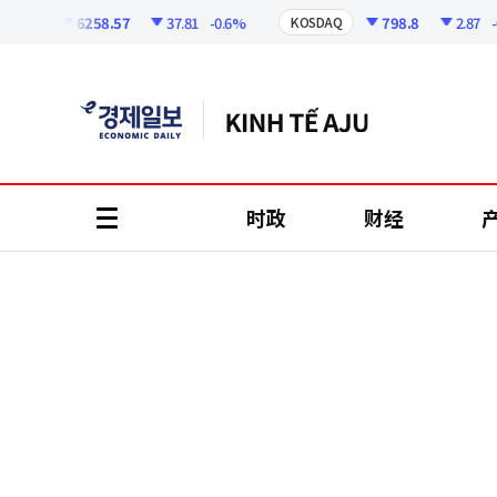
코
인
6258.57
37.81
-0.6%
798.8
2.87
-0.3
PI
KOSDAQ
정
보
时政
财经
all
menu