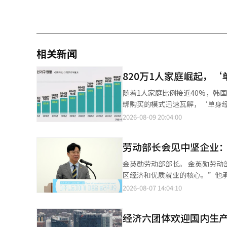
相关新闻
820万1人家庭崛起，
随着1人家庭比例接近40%，韩
绑购买的模式迅速瓦解，‘单身经济’逐渐成为主流。 根据国家数据处的
量较去年增长2.5%，达到824万
2026-08-09 20:04:00
（29.5%）、3人家庭（18.7
17.7%，其次是30岁（17.5%）和20岁（16.9%）。 在消费市
劳动部长会见中坚企业
WiseApp和Retail调查了新兴零
占比达到47.4%，几乎接近一半。Olive Y
金英勋劳动部部长。 金英勋劳动部部长于7日会见中坚企业代表，表示：“中坚企业是我们经济的坚实支柱，负责地
十分明显。过去以3~4人家庭为
区经济和优质就业的核心。”他承
配送服务所取代。 零售、餐饮和外卖行业也在全力调整以适应1人家庭的需求。便利店从以加工食品和便当为主，逐
部长当天在首尔麻浦区的韩国中
2026-08-07 14:04:10
步扩展1000~3000韩元的
竞争力。”他感谢中坚企业人士
加，这一策略应运而生。 餐饮行业则将原本以2人份为主的菜单改为1人份套餐，外卖行业如Baemin和Coupang
队稳固。 这是金部长自去年9月以来第二次访问中坚企业联合会。他此行旨在与承担就业创造和生产、出口核心角色
Eats也推出了小额订单服务，专
经济六团体欢迎国内生
的中坚企业分享重点政策方向，并倾听现场的声音。 金部长在会上提出
2700万单。今年7月的订单量较去年同期增长21%。 专家分析认为，