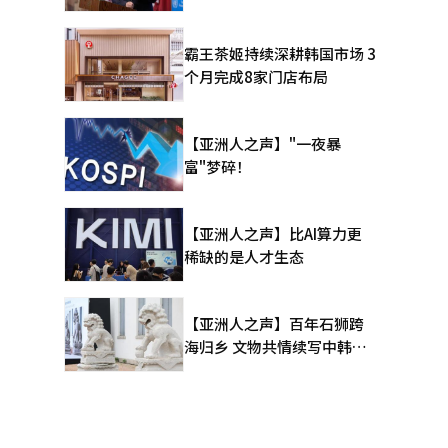
霸王茶姬持续深耕韩国市场 3
个月完成8家门店布局
【亚洲人之声】"一夜暴
富"梦碎！
【亚洲人之声】比AI算力更
稀缺的是人才生态
【亚洲人之声】百年石狮跨
海归乡 文物共情续写中韩人
文新篇