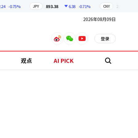
-0.75%
893.38
6.38
-0.71%
209.17
1.7
JPY
CNY
2026年08月09日
登录
weibo
weixin
youtube
观点
AI PICK
搜
索