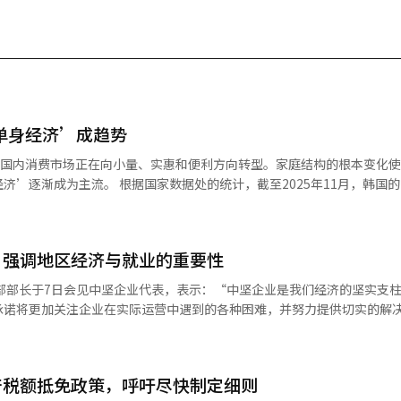
‘单身经济’成趋势
国国内消费市场正在向小量、实惠和便利方向转型。家庭结构的根本变化
统计，截至2025年11月，韩国的1人家庭数
4000户。这一数字占总家庭数（2249万户）的36.6%，创下历史新高，
%）和4人以上家庭（15.2%）。在年龄分布上，60岁以上的1人家庭占比最
场中，1人家庭已成为‘大买家’。零售分析服务
：强调地区经济与就业的重要性
售三强——Olive Young、Daiso和Musinsa的支付情况，发现Musinsa
oung和Daiso的比例也分别为44.4%和29.7%。 针对1人家庭的市场变化也
目标的大宗折扣购买，因被1人家庭视为浪费和剩余物处理负担，逐渐被小
诺将更加关注企业在实际运营中遇到的各种困难，并努力提供切实的解决方
坚企业联合会召开政策座谈会，指出：“中坚企业推动中小企业的成长，
小包装新鲜食品和便捷食品的产品线。随着1人家庭对在家附近购买单人份食材
在维护产业现场方面的努力，强调要确保中小企业、中坚企业和大企业之
门针对1人家庭。Baemin去年4月推出的小额订单服务‘一碗’在去年累
产税额抵免政策，呼吁尽快制定细则
下半年就业劳动政策的核心战略，包括：构建
建立小额定期订阅和个性化小规模产品体系，已