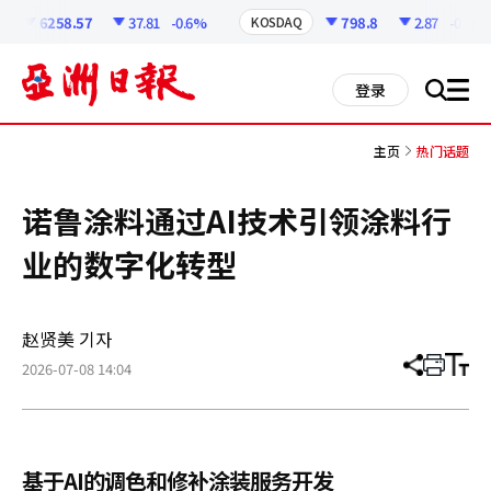
코
인
6258.57
37.81
-0.6%
798.8
2.87
-0.36%
KOSDAQ
정
보
all
登录
搜
men
索
主页
热门话题
诺鲁涂料通过AI技术引领涂料行
业的数字化转型
赵贤美 기자
2026-07-08 14:04
分
打
调
享
印
整
文
大
章
小
基于AI的调色和修补涂装服务开发