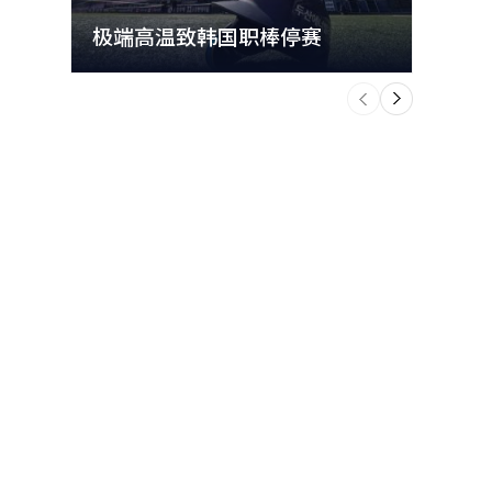
极端高温致韩国职棒停赛
首尔
个
前
一
下