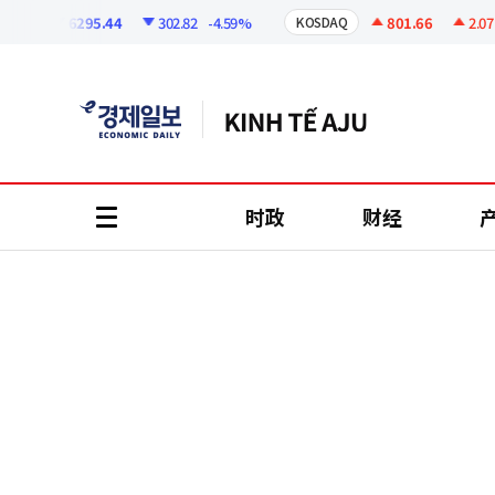
코
인
6295.44
302.82
-4.59%
801.66
2.07
+0
I
KOSDAQ
정
보
时政
财经
all
menu