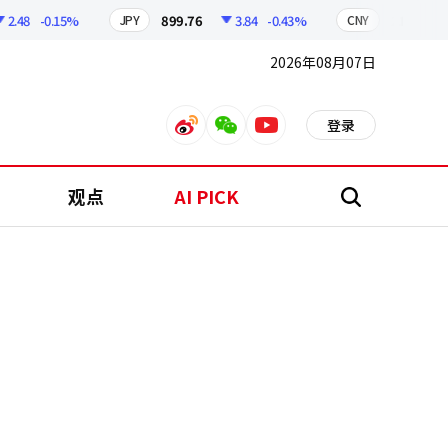
8
-0.15%
899.76
3.84
-0.43%
210.96
0
JPY
CNY
2026年08月07日
登录
weibo
weixin
youtube
观点
AI PICK
搜
索