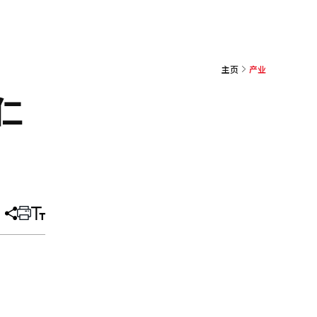
主页
产业
仁
分
打
调
享
印
整
文
大
章
小