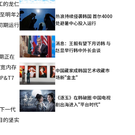
工的龙仁
至明年2
热浪持续侵袭韩国 首尔4000
处避暑中心投入运行
初期运行
消息：王毅有望下月访韩 与
赵显举行韩中外长会谈
期正在
带宽内存
中国藏家成韩国艺术收藏市
&T7
场新"金主"
《逐玉》在韩破圈 中国电视
剧出海进入"平台时代"
下一代
目的坚实