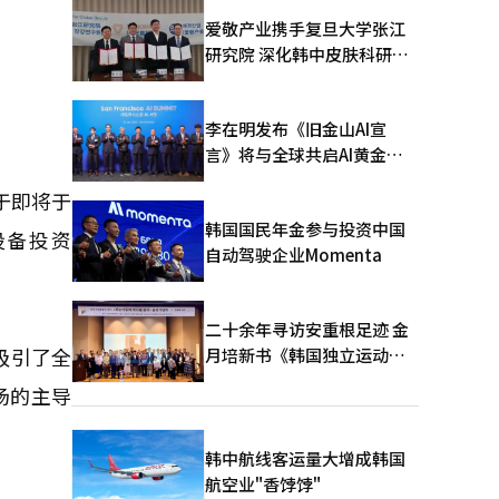
爱敬产业携手复旦大学张江
研究院 深化韩中皮肤科研合
作
李在明发布《旧金山AI宣
言》将与全球共启AI黄金时
代
于即将于
韩国国民年金参与投资中国
设备投资
自动驾驶企业Momenta
二十余年寻访安重根足迹 金
吸引了全
月培新书《韩国独立运动圣
地：向旅顺口追问历史》出
场的主导
版
韩中航线客运量大增成韩国
航空业"香饽饽"