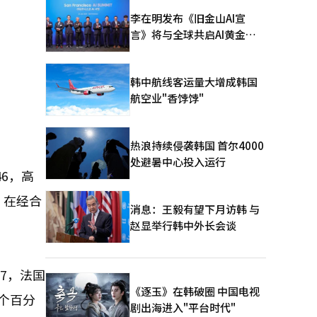
李在明发布《旧金山AI宣
言》将与全球共启AI黄金时
代
韩中航线客运量大增成韩国
航空业"香饽饽"
热浪持续侵袭韩国 首尔4000
处避暑中心投入运行
6，高
。在经合
消息：王毅有望下月访韩 与
赵显举行韩中外长会谈
7，法国
《逐玉》在韩破圈 中国电视
0个百分
剧出海进入"平台时代"