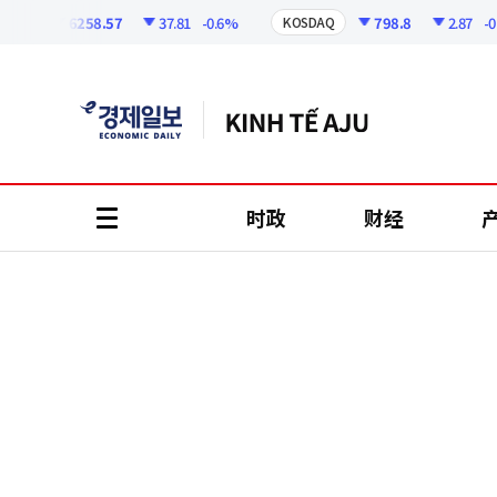
코
인
6258.57
37.81
-0.6%
798.8
2.87
-0.36
KOSDAQ
정
보
时政
财经
all
menu