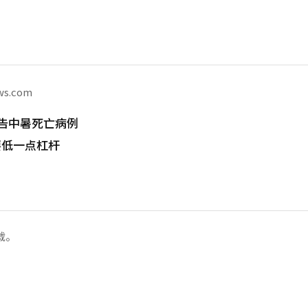
ws.com
告中暑死亡病例
要低一点杠杆
载。