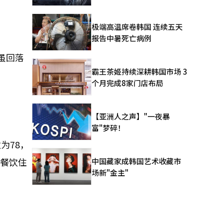
极端高温席卷韩国 连续五天
报告中暑死亡病例
年虽回落
霸王茶姬持续深耕韩国市场 3
个月完成8家门店布局
。
【亚洲人之声】"一夜暴
富"梦碎！
为78，
、餐饮住
中国藏家成韩国艺术收藏市
场新"金主"