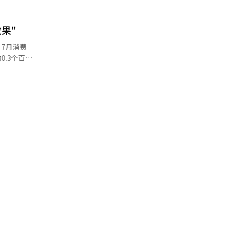
续关注物价
2%区间，
首尔
果"
6%，煤油
费
.3个百分
新换代导致
0%）等因
，农产品的
格的降低
数比去年7
欧元
数上涨了
对此进行了
”他还指
 本报道经
将
上涨，政府