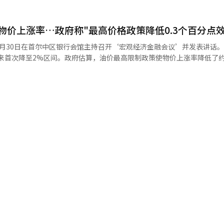
求侧压力的扩大，核心品类的高上涨率将持续，因此我们将保持警惕，持
涨率回落至2%区间是三个月以来首次。今年的消费者物价在1至4月维持在
格后的核心消费者物价指数同比上涨2.6%，创2023年12月以来最大涨幅。 
AI）系统翻译与编辑。
格上涨了2.6%。尽管
示汽油（上）和柴油售价。【图片提供 韩联社】
物价上涨率…政府称"最高价格政策降低0.3个百分点效
定，但仍然保持两位数的上涨幅度。柴油上涨了21.5%，汽油上涨了12.
30日在首尔中区银行会馆主持召开‘宏观经济金融会议’并发表讲话。 7月消
数据处经济动态统计审议官李斗源表示：“由于半导体
以来首次降至2%区间。政府估算，油价最高限制政策使物价上涨率降低了约0
价格也随之上涨。”他还指出：“电动汽车因新产品发布及现有产品的更
上涨了6.2%。” 服务物价上涨了2.6%。公共服务上涨了
人服务上涨了3.5%。这与7月假期季节的到来，海外团体旅行费用（上涨20.
水产品价格较上月下降0.7%，石油类价格下降5.3%。与去年同月相比
%降至15.5%。 李副部长表示：“7月消费者物价环比下降，且
，大米上涨了7.9%，鸡蛋上涨了7.5%，葱上涨了18.3%。 新鲜食品指数比去
区间，得益于历史最高的折扣支持等民生物价稳定对策的推进，以及最高价
涨了4.4%，但新鲜蔬菜下降了4.3%，新鲜水果下降了4.7%。生活物价指
月27日起实施的第七次油价最高限制政策对物
6%，非食品上涨了3.2%，包括租金在内的生活物价指数上涨了2.3%。 剔除农产
低150韩元/升，分析认为7月消费者物价上涨率约降低了0.3个百分点。 与
上涨了2.5%，经济合作与发展组织（OECD）标准的食品和能源剔除指
从6月的2.8%扩大至7月的2.9%不同，国内物价呈现放缓趋势，政府
的通信费用降低的基数效应，可能会推高物价。 李审议官表示：“中东战
高约0.6个百分点。 中东战争的不确定性、极端天气及食品价格
也在波动。下半年需关注石油类价格上涨可能导致的加工食品价格上涨。
去的上涨趋势积累，物
确定性依然存在，因此8月份的物价可能会出现暂时性上涨的因素。”※
须保持紧迫感，尽全力应对。” 政府将在继续实施最高价格政策的同
。
。政府计划通过确保原油进口和储备能力，稳定石油类的供给和价格。 政府还
品的折扣活动，并推动鸡蛋和鲭鱼的进口。如果鲭鱼、带鱼和鱿鱼的价格