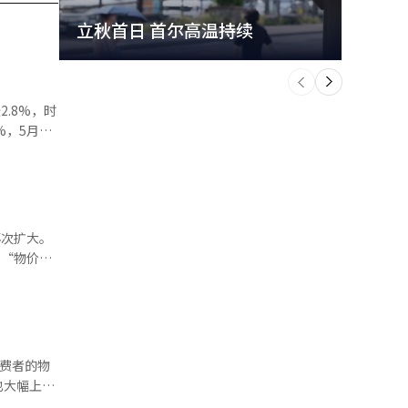
立秋首日 首尔高温持续
极端
个
前
一
下
2.8%，时
较6月的
市场措施，
个百分点，
西瓜
下跌。不过，
至3%区间
3%）价格
税恢复征收
上涨率将
也大幅上
涨幅较6月