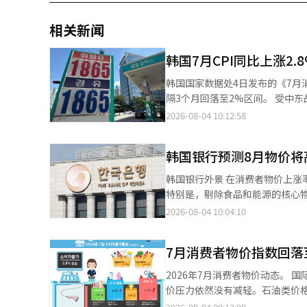
相关新闻
韩国7月CPI同比上涨2
韩国国家数据处4日发布的《7月消
隔3个月回落至2%区间。 受中东战争推高国际油价影响，今年3月和4月消费者物价涨幅分别为2.2%和2.6%，5月和
6月进一步升至3.1%和3.2%，连续两个月保
2026-08-04 10:12:58
施石油最高限价制度，是推动物价
24.7%明显收窄。其中，柴油和汽油价格涨
韩国银行预测8月物价将
向统计审议官李斗元（音）表示
石油类价格涨势明显放缓。韩国财
韩国银行外景 在消费者物价上涨率在三个月内降至2%区间的背景下，韩国银行预测本月的上涨率可能会再次扩大。
若无相关措施，当月涨幅将达到3.1%。 农林畜水产品价格涨幅放缓，同样是拉低整体物价的重要
特别是，剔除食品和能源的核心物价预计将持续高位运行。 4日
产品价格同比上涨0.9%，较6月的
况检查会议”，对近期物价走势和未来展望进行了评估。 根据
2026-08-04 10:04:10
（-11.1%）、菠菜（-21.3%
119.77（2020=100），
韩国国产牛肉（5.7%）、大米（7
后，三个月内再次降至2%区间。 韩国银行表示，7月消费者物价因石油价格下调和农产品价格下降等因素，环比
仍在上涨。 与此同时，耐用品价格涨幅由6月的3.1%升至7月的3.9%。受半导体价格上涨及部分新品上市影响，电脑
7月消费者物价指数回落
涨幅度有所减缓。石油和农产品在生活
和便携式多媒体设备价格同比分别
核心物价因成本冲击的滞后效应，耐用品价格
2026年7月消费者物价动态。 国际油价的稳定使得消费者物价上涨率在三个月后再次回落至2%区间，但消费者的物
影响，电动汽车价格上涨6.2%。 服务价格方面，受暑期旅游需求增加带动，个人服务价格同比上涨3.5%，高于6月
价上涨率可能会再次扩大。由于
价压力依然没有减轻。石油类价
的3.4%，其中出境跟团游价格上
有所提高。 李副行长表示：“未来消费者物价面临中东战争相关的不确定性，政府的物价稳定措施将起到下行压力的
升。 根据国家数据处在4日发布的2026年7月消费者物价动态，上个月的消费者物价指数为119.77（2020=100），比