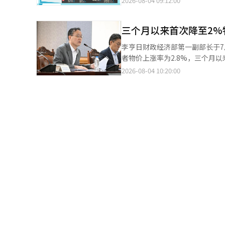
2026-08-04 09:12:00
的28.2%有所收窄。 反映居民体感物价的生活物价指数同比上涨2.5%，反映“菜篮子”价格的新鲜食品指数同比下
作用。由于成本冲击的传导和需
去年同月上涨了2.8%。物价上
降2.3%。此外，剔除食品和能源价
情况。”※ 本报道经人工智能（
但在5、6月连续两个月上涨至3%区间。 从品类来看，商品价格比一年前上涨了3.0%，服务价
市区一家加油站摆出的价格牌上显
三个月以来首次降至2%
政府分析认为石油类价格已趋于稳
上涨了20.5%。 电子产品的上涨趋势也十分明显。计算机价格上涨了25.1%，便携式多媒体设备上涨了22.5%，刺激
李亨日财政经济部第一副部长于7月
了消费者物价。此外，电动汽车的价格比去年上涨了6.2%。 
者物价上涨率为2.8%，三个月
价格上涨，便携式多媒体设备的
点。 财政经济部于4日召开第72次物价关系副部长会议，讨论了7月消费者物价动态、未来物价风险因素及加工食品
2026-08-04 10:20:00
出厂价上涨，加上个别消费税的恢复，价格比去年同月
价格应对方案等。 7月消费者物价较去年同月上涨2.8%。与6月的3.2%相比，涨幅缩小了0.4个百分点，三个月以来
1.4%，房租上涨了1.1%，个
首次降至2%区间。 与上月相比，消费者物价下降了0.2%。这是8个月以来首次出现环比下降。 农产品和石油类价格
素有关。 电力、燃气和自来水的价格比去年同月上涨了0.4%，这主要是由于夏季的阶梯电价适用，导致上涨幅度不
的下降拉低了整体物价。农产品和
大。 食品价格也对整体物价上涨产生了影响。消费者主要购买的国产牛肉上涨了5.7%，进口牛肉上涨了8.7%，猪肉
上涨率从6月的3.2%降至7月的0.9%，石油类从24.7
上涨了1.8%，鲭鱼上涨了7.0%。此外
同比上涨率在三个月内降至2%
年同月上涨了2.5%。新鲜鱼类上
等政策努力，使得农产品和石油类均出现环比下降。” 政府认为，自6
月上涨了2.5%，其中食品上涨了1.
价放缓产生了影响。通过将最高价格降
品和石油类的核心物价指数比去年
区7月因能源价格上涨而物价上涨率
2.6%。 尽管消费者物价回升至2%区间，但预计8月的上涨幅度可能再次加大。由于中东战争导致的国际局势不确定
说明。 然而，预计8月通信费用的基数效应将再次推高物价。由于去年8月实施的手机费用折扣的基数效应，预计今
性，以及去年SK电信的个人信息泄露导致
年8月手机费用的上涨率将使整体消费者物价上涨率提
争尚未完全解决，近期国际油价
上涨的可能性也被视为物价上涨的因素。 李副部长表示：“尽管上涨趋势有所缓解，但由于过
出：“汇率和国际原材料价格的不
价仍处于高位，民生负担依然存在，因此我们必
人工智能（AI）系统翻译与编辑
时，于4日新增选定‘良心加油站’
持续开展针对所有农产品和水产