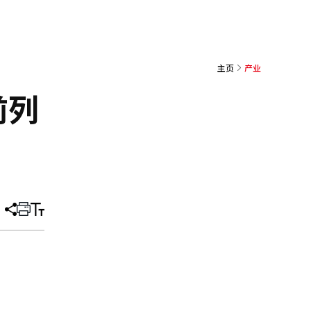
主页
产业
前列
分
打
调
享
印
整
文
大
章
小