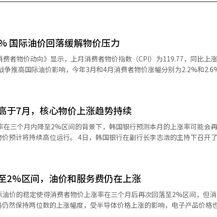
.8% 国际油价回落缓解物价压力
费者物价动向》显示，上月消费者物价指数（CPI）为119.77，同比上涨
持在3%以上，7月重新回落至2.8%。 国际油价回落以及韩国政府持续实
涨幅收窄的主要原因。数据显示，7月石油类价格同比上涨15.5%，涨幅
幅分别由6月的33.7%和23.1%降至21.5%和12.6%。 国家数据处经济动
高于7月，核心物价上涨趋势持续
，随着国际油价走低、韩元汇率变动，加上政府实施石油最高限价等稳定
政经济部方面则表示，石油最高限价措施使7月消费者物价涨幅降低0.3
因素。7月农林畜水
，韩国银行在副行长李志浩的主持下召开了“物价情
3.2%大幅回落。其中，农产品价格同比下降2.2%，白菜（-18.4%）、
国家数据处的数据，上个月消费者物价指数为
）、黄瓜（-13.8%）、西葫芦（-15.9%）和萝卜（-10.8%）价格均出现
同比上涨2.8%。消费者物价的上涨率在今年1至4月保持在2%区间，5至6月上升
.9%）、进口牛肉（8.7%）、鸡蛋（7.5%）、鲭鱼（7%）和大葱（18.
上
至2%区间，油价和服务费仍在上涨
物价中的比重较高，因此生活物价的上涨率也大幅降低至2.5%。 另一方面，
上涨25.1%和22.5%，均创历史最大涨幅；受整车售价上调及个别消费
的上涨幅度扩大，导致上涨率略有上升。 韩国银行认为，8月消费者物
去年8月部分移动通信公司的大规模通信费折扣带来的基数效应，预计同比
格仍然保持两位数的上涨幅度，受半导体价格上涨的影响，电子产品价格
涨20%。国际机票价格同比上涨21.7%，连续两个月保持在20%以上，但