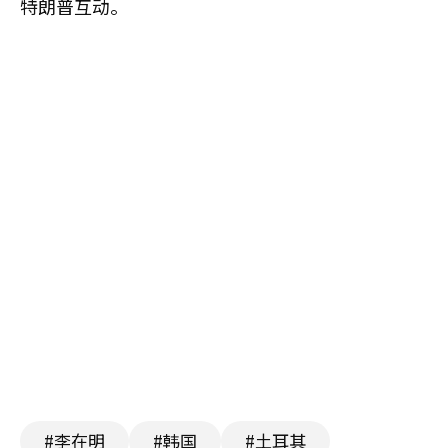
特朗普互动。
#李在明
#韩国
#土耳其