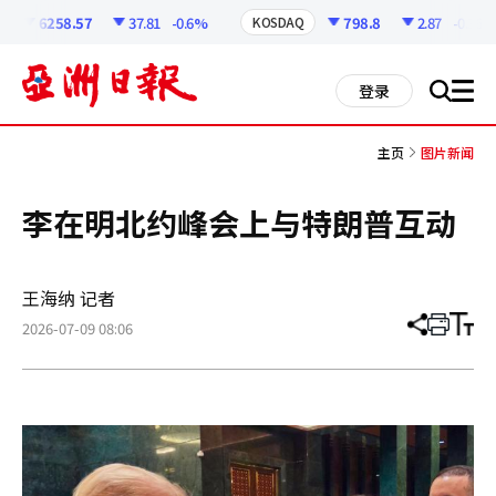
코
인
6258.57
37.81
-0.6%
798.8
2.87
-0.36%
KOSDAQ
정
보
all
登录
搜
men
索
主页
图片新闻
李在明北约峰会上与特朗普互动
王海纳 记者
2026-07-09 08:06
分
打
调
享
印
整
文
大
章
小