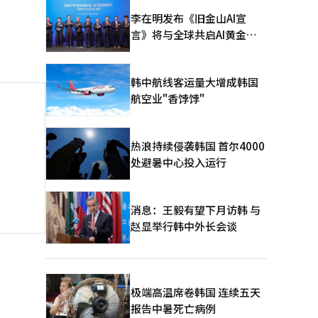
李在明发布《旧金山AI宣
言》将与全球共启AI黄金时
代
韩中航线客运量大增成韩国
航空业"香饽饽"
热浪持续侵袭韩国 首尔4000
处避暑中心投入运行
消息：王毅有望下月访韩 与
赵显举行韩中外长会谈
极端高温席卷韩国 连续五天
报告中暑死亡病例