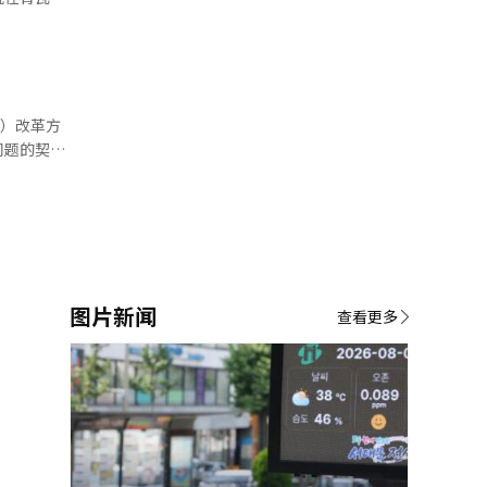
预防农业、
调，普遍支
基础设施的
在线系统，
等。 针
策应根据青
极推进替代
育、就业、
采取紧急供
总统指
团体依次报
系。”作为
问题的契
归者和廉租
有了解信息
道和庆尚南
绍政策，尽
可以利用人
蓄审查过程
望从事后应
细观察情
东通过维持
籍劳工问
度不断完善
性受到质
。 他要求
策执行的速
全规范的遵
图，更重要
图片新闻
题并采取纠
查看更多
示，不要停
“请再次系
政力量，以
民来评估。
对措施。”
”他表
各地的广域
和主动的行
对政策的影
与编辑。
，务必不放
为，必须严
哲秀
I）系统翻
本报道经人