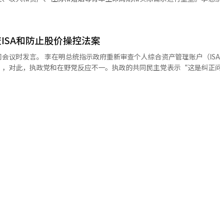
止工作和休息的规定，并确保安全规范在现场得到遵守。” 他强调要提前
出：“在众多国家事务中，必须加快的一个方面就是青年政策。”他特别强
求确保牲畜、养殖鱼类和农作物的安全，同时密切管理道路、铁路等社会
，而在需要定制化支持的领域，应更加完善支持体系。他还提议建立一个
要求关注现场应对人员的健康和安全，包括公务员、警察、消防员和志愿者
益者并提前通知他们，以免青年人逐一寻找政策申请。李总统表示：“政
要求制定稳定的供水对策。李总统表示：“由于近期没有降雨预报，应积
ISA和防止股价操控法案
细致调整，并最大化支持政策之间的协同效应。”他指示积极考虑围绕教
水不受影响。” 他还强调：“对于没有自来水供应的岛屿和山区，不仅要
核心领域重塑青年政策。他还要求根据政策性质设计不同的支持方式。李
人综合资产管理账户（ISA）改革方
等中长期供水保障对策。” 在随后的非公开会议上，相关部门和地方自治
应降低门槛，让更多青年受益；在需要定制化支持的部分，应加强支持体
”，对此，执政党和在野党反应不一。执政的共同民主党表示“这是纠正
对情况。 卫生福利部报告称，正在加强对独居老人、残疾人家庭、无家可
用AI建立主动通知系统。因为各类青年政策和制度分散在多个部门，只
力下的草率政策”。 8日，政治界消息称，李总统于前一天指示
劳动部则解释了加强现场检查和对酷暑脆弱企业的财政支持的措施。 京畿
到解决。李总统强调：“不能只是坐着等待申请，而是要主动向受益者介
SA改革及防止股价操控法案。 围绕税制改革方案，投资者和年轻群
地区的酷暑·干旱损害现状和未来应对计划。 李总统询问卫生福利部是否
：“建立人工智能在线系统也是一个不错的选择。”针对最近青年未来储
视这些政策。 引发争议的ISA改革方案决定取消现有ISA制度
安危，并要求各部门更加关注行政信息化和新技术的应用。 这被解读为希
型而感到困惑，李总统要求相关部门进行彻底应对。李总统指出：“要仔
因此引起以年轻投资者为主的反对声音。防止股价操控法案旨在阻止大股
据提前识别和保护风险对象的体制。 李总统还单独提到暴露在酷暑中的外
在引入新制度时提供准确的信息。”他强调：“应从需求者和受益者的角
政府的税制改革方案与民主党议员的提案相比，适用对象大幅缩小，实效
护外籍劳工不仅是人权问题，还可能对韩国的国际形象和经济产生负面影响
立场出发。”关于前一天第二次政府工作报告的结束，李总统指示加快政
注在农村和户外工作场所工作的外籍劳工的工作和休息条件，以及酷暑安
，但真正重要的事情是从现在开始。”他指出：“与其华丽的设计图或蓝
：“应当遵守对众多散户投资者的长期投资承诺，积极欢迎总统认识到问
今年气象情况恶化，但通过提前应对，某些部门反而减少了损失。他接着指
努力和迅速行动。”他还提到：“政府任期还有1400多天。”并要求：
加强对酷暑的预防和检查措施。 李总统强调：“必须全力以赴动员所有行
感受到的国家治理成果。”李总统强调，所有国家治理成果都由主权者国
来的损害”，并重申：“各机构要有责任感，确保国民能够切实感受到应
开始的政策，如果国民无法感受到效果，甚至造成伤害，那还不如不做。
修正。 国民力量党首席发言人朴成勋指出：“如果没有舆
勋植、政策室长金勇范、行政安全部部长尹浩中等相关部门的部长，全国
所有事务，如果存在问题，任何事项都应毫无保留地积极修正，进行灵活
进草率的改革方案吗？最终暴露出的是总统、青瓦台和政府在发布前没有
厅等相关机构通过视频参与会议。※ 本报道经人工智能（AI）系统翻译
内外的错误报道和虚假、操纵信息。他指示：“对于错误报道或恶意信息
场的影响，
。”李总统强调：“对于为了扭曲和操纵舆论而传播虚假和操纵信息的行
都未能过滤，‘先发布，后更改’的业余行为让国民和市场都受到伤害。” 安
做出正确判断，政府的信息必须客观和准确。”※ 本报道经人工智能（A
额结转和期限延长必须恢复原状，参与恶化的责任人也应当被更换。”※ 