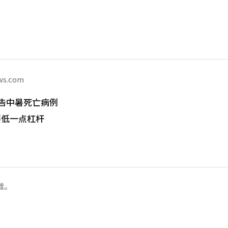
ws.com
告中暑死亡病例
要低一点杠杆
载。