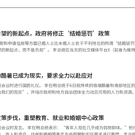
希望的新起点，政府将修正‘结婚惩罚’政策
贷款和申请住房等方面已婚人士比未婚人士处于不利地位的所谓“结婚惩罚
的新起点，而不是负担”。 李总统在当天的社交媒体平台X（前身为推
结婚的情况绝对不应发生。我已指示相关部门仔细调查因结婚可能遭受的
年2月的首席顾问会议上也曾提到贷款和申请住房等方面的“结婚惩罚”
问题”，并要求相关案例进行报告。 李总统表示：“通过青年论坛、房地
的酷暑已成为现实，要求全力以赴应对
种意见。”他提到，在此过程中，涉及贷款、申请住房、税制等直接影响
会议时进行国民礼仪。 李在明总统于6日就持续的极端酷暑和南部地区
等内容。 此外，还提出了放宽新婚夫妇特别供应的申请条
为我们的现实”，并指示政府和地方自治团体全力动员可用的人力和资源。
住房的家庭申请住房的方案。还建议扩大对婚后拥有两套住房者的购置税
全状况室主持了“酷暑·干旱应对情况检查会议”，并指出：“前所未有
等措施。 李总统表示：“我将逐一仔细审查是否存在需要改进的地方，以
南阳山，气温超过40度已经持续了几天”，并要求：“由于酷暑可能会持
提供帮助。” 他补充道：“我希望倾听国民的声音，共同创造能够切实感
酷暑缓解为止，全面启动应对机制。” 李总统强调：“政府最重要的任务
度，请随时告诉我。”※ 本报道经人工智能（AI）系统翻译与编辑。
政策步伐，重塑教育、就业和婚姻中心政策
有部门和地方政府应全力以赴，动员可用的人力和资源，尽量减少酷暑造
居老人和廉租房居民等弱势群体的保护措施，要求对无法使用空调的居民进
问会议时发言。 李在明总统表示：“青年人现在几乎成为弱势群体。”他
总统还呼吁加强对在酷暑中工作的劳动者的安全管理。他要求：“要彻底检
业、收入和资产、住房和婚姻等青年生命周期和实际需求进行重塑。李总