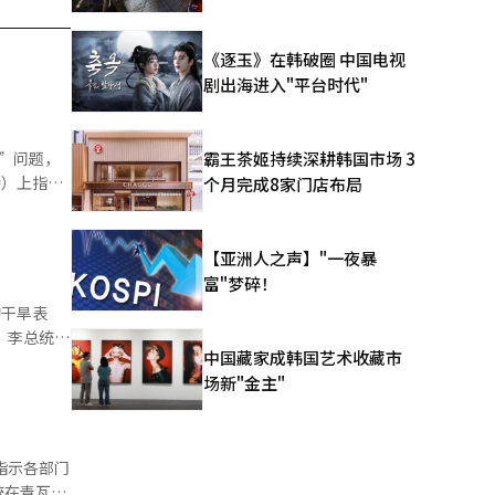
《逐玉》在韩破圈 中国电视
剧出海进入"平台时代"
”问题，
霸王茶姬持续深耕韩国市场 3
特）上指
个月完成8家门店布局
制度性不
问题。他当
产讨论会和
【亚洲人之声】"一夜暴
住房和资产
富"梦碎！
的干旱表
 李总统当
减免，以及
中国藏家成韩国艺术收藏市
的极端酷暑
及这些方案
场新"金主"
续一段时
受到的变
是保护国民
成的损
行上门探
指示各部门
查户外工作
统在青瓦台