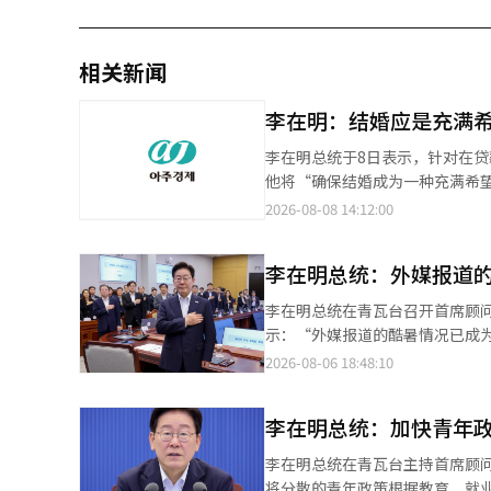
相关新闻
李在明：结婚应是充满
李在明总统于8日表示，针对在
他将“确保结婚成为一种充满希望
出：“青年人因国家政策而犹豫
2026-08-08 14:12:00
利，并进行报告。” 李总统在今
时强调：“必须找到并修正这些
李在明总统：外媒报道
相关部门的审查，我们听取了各
形成的22个议题被优先提出。 李总统公开的“青年声音找到的结婚惩罚22个”中，包含了放宽购房贷款和租赁资金
李在明总统在青瓦台召开首席顾问
的收入条件，以及扩大新生儿特例贷款的双职工收入标准
示：“外媒报道的酷暑情况已成
件，以及允许婚后拥有两套小型
天上午在政府首尔厅中央灾难安
2026-08-06 18:48:10
改善与婚姻相关的税收抵免不利
持续了多天。” 他提到：“在庆
是否能对每个人公平且实质性地
间，政府应以非常的决心，直到
化。如果还有其他认为不合理的制
李在明总统：加快青年
的生命和安全”，并要求：“所
害。” 他特别指示要加强对独
李在明总统在青瓦台主持首席顾
访，仔细确认他们的安危。 李
将分散的青年政策根据教育、就