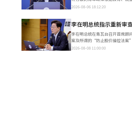
场所是否严格执行在最热时段停
主持第42次首席顾问会议时指
2026-08-06 18:12:20
渔业和社会基础设施的损失，要
持应降低门槛，让更多青年受益
安全和电力供应情况。 李总统还
通过人工智能（AI）主动确认受
对南部地区日益严重的干旱，他
李在明总统指示重新审查
年人的实际需求和生命周期进行
供水和抽水设备的使用，确保供
收入、资产、住房和婚姻等生活
李在明总统在青瓦台召开首席顾问会议时发言。 李在明总统指示政府重新审查个
水措施，还要并行开发替代水源
出：“在需要普遍支持的部分，
案及所谓的“防止股价操控法案
告了酷暑·干旱的损害现状和应
提高政策可及性的措施，他提出利
机”，而在野的国民力量党则批评称“这是在舆论压
2026-08-08 11:00:00
房居民等弱势群体的定制保护。
的人才能受益，这一批评需要得
全面重新审查最近政府提出的税制改革方案中的I
道等地方自治团体也报告了各自
可能引导更多人申请。”他表示
体的批评声愈发强烈，李总统的指示被解读为要求从头审
工智能（AI）来确认弱势群体的
中，部分申请者因错误的加入类
的限额结转，并缩短合同期限，
对转变为利用人工智能和行政数
况，确保不出现不当受害者，并
低股价来减少继承和赠与税，但
题，指出相关媒体报道表明，保
和改进制度，而不是从供应者的
疑。 在共同民主党内，有声音认为总统接受市场的担忧并开始修正政策，应当给予积极评价。此前要求重新审查政府
农林畜产食品部和劳动部特别关
度。他表示：“工作报告结束了
方案的李彦周议员在脸书上表示
守情况。 李总统评价称，尽管
的是为改变国民生活而付出的真诚
正措施。” 李素英议员也表示将“纠正”防止股价操控法案的审查指示。李勋基议员表示将与李议员共同努力推动防
留在事后处理，而要更加积极地
紧鞋带，尽全力实现让国民切实
止股价操控法案在国会通过。 国民力量党则反驳称，总统的重新审查指示反映了政府政策验证的失败。他们认为，在
尽量减少因酷暑和干旱给国民带
他指出：“即使是出于良好意图
政策发布之前应当评估副作用，但在舆论反弹加剧后才开始
当天会议还包括总统秘书室长姜
示：“始终要从国民的视角审视
论的强烈抵制，难道不会继续推
自治团体及气象厅、警察厅、消防
政。”李总统还要求积极应对国
响和副作用进行充分验证的事实。” 他还表示：“ISA优惠缩减的冲击、非居民一套房者的税收对租赁市
过任何细节，由各部门负责纠正
以及防止股价操控制度的负面效果
肃应对。”他指出：“为了让国民
议员在脸书上也表示：“ISA限