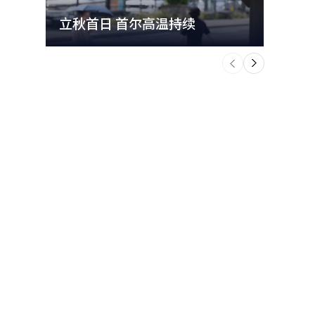
立秋首日 首尔高温持续
极端
个
前
一
下