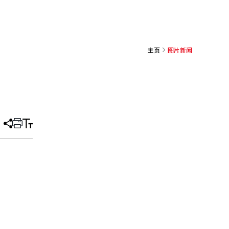
主页
图片新闻
分
打
调
享
印
整
文
大
章
小