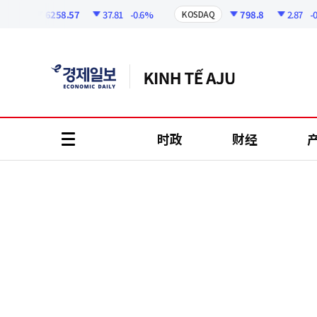
코
인
6258.57
37.81
-0.6%
798.8
2.87
-0.36
I
KOSDAQ
정
보
时政
财经
all
menu