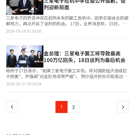
三星电子危机中李在镕公开道歉，谈
增加到2025年第四季度的792万人，增长了45.5%。同期商业区估
于11日至13日凌晨进行了约30小时的第一次事后调解谈判，但未
判迎新局面
计销售额从约852亿韩元增加到约1010亿韩元，增长了18.6%。重
能消除分歧，最终空手而归。 第一次事后调解破裂后，双方
组三年迎来SK集团，减少借款与负债，AI与半导体竞争力提升 SK
在“不会再进行额外对话”的极端对立中，经过公司方面的实务谈
三星电子的劳资冲突在前所未有的罢工危机中，因李在镕会长的调
集团自2024年起实施的重组（业务重整）已进入第三年，今年开
判团队调整和工会方面的诚实协商承诺，重新点燃了谈判的希望。
解努力，再次开启了谈判的机会。 17日，业界消息称，15日，韩
始营业利润扩大，负债率降低，初步效果显现。虽然在整理成长性
公司方面将负责谈判实务的首席谈判委员由原来的金亨罗副社长更
国劳动部部长金英勋与三星电子副会长全英贤等政府和公司方面积
2026-05-18 01:55:58
较差的业务时，集团规模有所缩小，但以半导体为首的人工智能
换为DS（半导体）部门的黎明九人力资源团队长（常务），这也
极劝说工会，结果三星电子劳资双方决定于18日举行第二次事后调
（AI）、能源、通信等领域开始产生协同效应，今年将加速向全球
是接受了工会持续要求的“具备实质权力的谈判伙伴配置”。这被
整会议。这是21日预告的总罢工前的最后一次谈判机会。 尤其是
领先企业集团迈进。 17日根据商界等消息，SK集团的控股公司SK
解读为公司方面摆脱防御态度，积极寻求妥协方案的信号。 工会
李在镕会长的真诚回应被认为对工会“无需进一步对话”的立场变
㈜在季度报告中披露，今年第一季度合并收入为36.7513万亿韩
方面也回归到积极的对话基调。超企业工会三星电子分会主席崔承
化产生了积极影响。李会长在前一天结束海外出差时表示：“因公
金总理：三星电子罢工将导致最高
元，营业利润为3.6731万亿韩元，分别比去年增长19%和760%。
浩对公司方面的人事更新和重新启动对话的请求表示响应，并正式
司内部问题给全球客户带来了不安和担忧，深表歉意。”他还表
100万亿损失，18日谈判为最后机会
借款规模从63.0231万亿韩元减少至49.5543万亿韩元，减少约
表示“将以诚实和责任感参与18日的事后调解”。李会长的呼吁和
示：“对一直支持、关心和鞭策三星的国民，深感歉意。” 业界
21%；因此负债率也从172.8%降低至135.7%。※ 本报道经人工
政府的积极调解努力等也可能影响了态度的变化。 然而，双方在
普遍认为，企业总裁公开表态并道歉是非常罕见的。通常，劳资问
政府于17日表示，"如果三星电子罢工实现，将对国民经济造成巨
智能（AI）系统翻译与编辑。
谈判桌上能否放下各自的立场仍然不明朗。工会在参与第二次事后
题是由管理层和谈判团队应对的惯例。随着三星电子工会的罢工声
大损害"，并强调"对此形势非常严峻"。 预计经济损失可能高达
调解谈判时，仍然强烈要求废除绩效奖金上限，并将年度营业利润
明成为影响人工智能(AI)超级周期的国家风险，李会长选择直接发
100万亿韩元，尤其是在全球人工智能半导体竞争中，韩国艰难获
页
2026-05-17 20:34:24
的15%制度化。 据工会称，公司在第一次谈判过程中，向内存半
声。 李会长发言中最引人注目的是对工会和员工的呼吁。他强
得的战略优势可能会被竞争对手完全夺走，政府呼吁劳资双方努力
导体事业部提出了600%的绩效奖金，而向代工和系统LSI等非内存
调：“工会的朋友们，三星的家人们，我们是一体的大家庭，现在
寻找共识。 金敏锡总理在当天于政府首尔厅发表的全国讲话中表
一
事业部则提出了最高100%的水平。崔主席表示：“如果内存事业
是智慧地团结一致、朝着一个方向前进的时候。”同时，他表
示，"三星电子工会应优先考虑通过对话与妥协寻找共识，而非坚
部的绩效奖金为5000万韩元，而代工事业部仅为800万韩元，那么
示：“严峻的风雨我来承受，责任在我。” 在劳资冲突加剧的情
持罢工"，并指出，"如果因罢工导致国民经济遭受巨大损害，政府
上
1
下
2
这些员工还有继续工作的动力吗？”因此主张对DS（半导体）部
况下，他选择了道歉和承担责任，而不是施加压力或坚持原则。业
将不得不采取包括紧急调解在内的所有可能应对措施来保护国民经
门整体进行统一的绩效奖金支付。 公司方面则表示，为了灵活应
界对此反应积极，认为李会长平时展现的朴实和深思熟虑的性格在
济"。 政府当天上午召开了第二次紧急关系部长会议。金总理表
一
对经营环境和确保财务能力，DS部门统一绩效奖金支付是不现实
危机处理中得到了体现。 李会长的这一面貌已经多次得到验证。
示，"目前政府对当前形势的认识非常严峻"，并强调，"我站在这
的。 随着针对以半导体员工为中心的超企业工会的批评声高涨，
2022年8月，他复职后的首次正式行程中，曾在京畿道龙仁的器兴
里是为了向国民明确政府的坚定立场，并强烈呼吁三星电子劳资双
工会自身的信任度也在下降。尤其是薪资谈判过于集中于DS部
页
校园时，一名员工请求合影，李会长便用该员工的手机与其妻子视
方通过对话与妥协共同解决这一危机，而非做出极端选择"。 他还