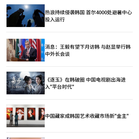
热浪持续侵袭韩国 首尔4000处避暑中心
投入运行
消息：王毅有望下月访韩 与赵显举行韩
中外长会谈
《逐玉》在韩破圈 中国电视剧出海进
入"平台时代"
中国藏家成韩国艺术收藏市场新"金主"