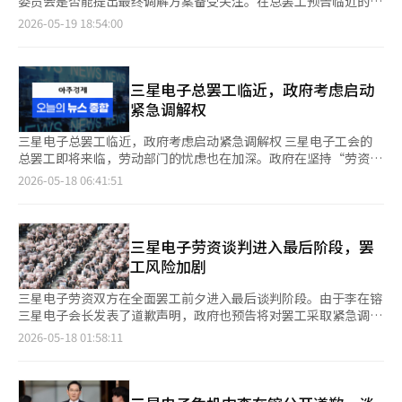
委员会是否能提出最终调解方案备受关注。在总罢工预告临近的情
告将采取法律行动的情况表示：“对于临时禁令申请等问题，尚需
取保留态度，最终导致中劳委宣布调解失败。工会随即表示将按原
况下，政府也在强烈施压，要求劳资达成协议，因此最后时刻达成
2026-05-19 18:54:00
进一步观察。”※ 本报道经人工智能（AI）系统翻译与编辑。
定计划于21日起实施总罢工。 与此同时，韩国政府是否将启动紧
协议的可能性引发关注。 19日，业界消息称，三星电子劳资双方
急调停权，即政府强制中止罢工并介入协调的讨论也不断升温。紧
将于当天上午10时在政府世宗厅中央劳动委员会进行非公开的第二
急调停权是依据韩国《劳动组合及劳动关系调整法》第76条设立的
次事后调整会议。 此次谈判的核心在于中央劳动委员会能否提出
特别制度。当工会罢工可能对国民经济造成重大损害，或严重威胁
双方都能接受的正式调解方案。调解方案是由调解委员根据劳资双
三星电子总罢工临近，政府考虑启动
公众日常生活时，雇佣劳动部长官可启动该程序。一旦启动，工会
方的要求进行折衷而形成的最终协议，若双方接受并签署，将具有
紧急调解权
将在30天内被禁止罢工，由中央劳动委员会重新主持调解。 韩国
与集体协议相同的法律效力。 据悉，中央劳动委员会在前一天的
历史上仅有4次启动紧急调停权，其中两次最终由劳资自主达成协
会议中，集中协调了关于绩效奖金资金标准和上限设置等核心议
三星电子总罢工临近，政府考虑启动紧急调解权 三星电子工会的
议，另外两次则是在政府强制仲裁后结束。上一次启动该制度，可
题。尤其是在双方立场差异较大的绩效奖金制度化问题上，提出了
总罢工即将来临，劳动部门的忧虑也在加深。政府在坚持“劳资自
追溯至2005年大韩航空罢工事件，距今已21年。 国际劳工组织
多种调解方案以寻求接触点。 中央劳动委员会调解科长朴正范在
主解决”原则的同时，首次正式提及紧急调解权的可能性，面临亲
2026-05-18 06:41:51
（ILO）也曾建议韩国废除这一制度，认为其可能过度限制工人罢
前一天的会议后表示：“劳资双方都积极参与了谈判，充分听取了
劳动立场与国家经济风险之间的选择。 韩国总理金敏锡在17日针
工权。因此，一旦政府正式启动紧急调停权，预计将引发劳动界强
双方的意见。”他还提到谈判进展情况时表示：“正在寻找接触
对三星电子罢工的全国讲话中表示：“如果因罢工导致国民经济遭
烈反对。 在此背景下，金荣训选择亲自出面，被视为政府希望在
点。” 业界普遍认为，与11日至12日进行的第一次事后调整相
受重大损失，我们将不得不考虑包括紧急调解在内的所有应对措
最后阶段继续推动劳资对话、避免局势全面升级的重要信号。 金
比，此次谈判氛围有所缓和。若总罢工成为现实，将对半导体生产
施。” 他还强调：“18日的谈判是阻止罢工的最后机会，劳资双
三星电子劳资谈判进入最后阶段，罢
荣训当天在社交平台X（原推特）发文称“不疯魔，不成活”“希
和全球供应链产生重大影响，因此劳资双方都感受到压力。 当天
方都不应轻视这一时刻。”重建改变商业区…… 둔촌人口增加，
工风险加剧
望是在绝望中绽放的花”“不到最后，不算结束”，并同时附上多
的会议与前一天一样，预计将持续到晚上7时，但如果讨论时间延
잠원销售额上升 重建和再开发不仅是拆除旧房屋和建设新公寓的居
个标签，包括“守住底线、负责任地展现三星风范”以及“比罢工
长，可能会出现深夜谈判或延长至20日的可能性。如果谈判确实延
住改善项目，更是重新塑造城市消费格局的现象。大型社区的入住
三星电子劳资双方在全面罢工前夕进入最后谈判阶段。由于李在镕
更困难的是谈判”等。 外界普遍认为，这番表态既是在向劳资双
长，工会将在预告的总罢工前继续进行最后的磋商。 政府也对罢
和基础设施的改善吸引了周边商业区的人口，而新建住宅需求则扩
三星电子会长发表了道歉声明，政府也预告将对罢工采取紧急调解
方释放坚持谈判的信息，也反映出韩国政府希望在最后时刻避免三
工的长期化保持高度警惕。劳动部担心罢工对国家经济和半导体产
大了生活密切型消费，成为线下商业区新的增长因素。 17日根据
权等强硬措施，因此外界关注双方能否达成妥协方案。 17日，政
2026-05-18 01:58:11
星电子罢工成真。
业的影响，甚至提到可能启动紧急调解权。 紧急调解权是指在罢
首尔市商业区分析服务的统计，首尔主要整治项目周边的“常住人
府和商界消息称，三星电子劳资双方将于18日上午10时在世宗市
工可能对国民经济产生重大影响的情况下，政府可以限制争议行为
口”在过去五年中明显增加。常住人口是指在街道和建筑物周边常
中央劳动委员会举行第二次事后调解会议。这是为避免21日预告的
一段时间，并进入额外的调解程序。对此，三星电子工会及劳动界
驻或停留的人口，是分析商业区的指标之一。 最为显著的地区是
全面罢工而进行的最后一次谈判，中央劳动委员会主席朴秀根将亲
表示强烈反对。※ 本报道经人工智能（AI）系统翻译与编辑。
江东区的둔촌洞。둔촌洞的常住人口从2020年第四季度的544万人
自出席。 此前，三星电子劳资双方在中央劳动委员会的调解下，