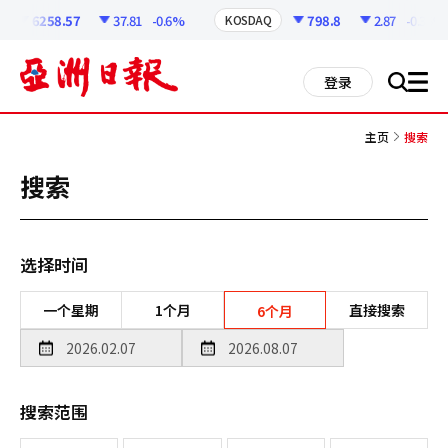
코
인
6258.57
37.81
-0.6%
798.8
2.87
-0.36%
KOSDAQ
정
보
all
登录
搜
men
索
主页
搜索
搜索
选择时间
一个星期
1个月
直接搜索
6个月
搜索范围