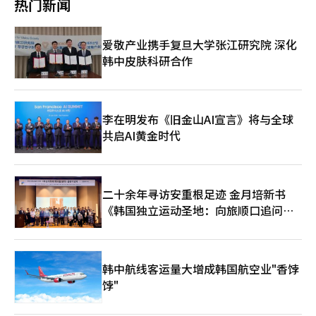
热门新闻
门，导致移动和家电等DX部门员工的被忽视感加剧。 实际上，内
频通话，幽默地表示：“丈夫遵守了约定。” 同一天，他在员工
指出，"18日的谈判是阻止罢工的实质性机会"，并呼吁"劳资双方
部不满情绪爆发，最近一个月申请退出工会的人数接近4000人，
食堂中与员工们一起用餐，吃拉面，这一举动也引发了热议。业界
都不应轻视这一时刻的分量"。 金总理解释称，三星电子占韩国出
接近超企业工会DX部门成员的一半。有观点认为，超企业工会的
认为，李会长每次到现场时都与员工共进餐的“餐盘管理”方式，
口的22.8%（2026年第一季度），其市值占整体市值的26%，并
爱敬产业携手复旦大学张江研究院 深化
过半工会地位可能会受到动摇。 韩国半导体产业协会常务安基贤
表达了他希望与员工真正沟通的诚意，而非仅在新闻或电视中展现
且是国内最大的雇主，员工超过12万人，与1700多家合作伙伴共
表示：“企业总裁和政府部门都在呼吁达成谈判协议的情况下，劳
韩中皮肤科研合作
的距离感。 尤其是此次信息与传统财阀形象有所不同。他选择了
同构成了韩国经济的核心支柱。 金总理表示，"如果此次罢工实
资双方都应考虑到罢工带来的灾难性风险，带着灵活的方案回到谈
低姿态的沟通，而非强硬的指示或单方面的声明。李会长在向客户
现，我们将面临的经济损失将超出想象"，并指出，"三星电子的半
判桌上，这是一个重要时刻。”※ 本报道经人工智能（AI）系统翻
和国民道歉后，使用了“大家庭”这一表达，表明他并不将此事仅
导体工厂即使停工一天，预计也会造成高达1万亿韩元的直接损
译与编辑。
视为内部谈判问题，而是看作三星整体的信任问题。 三星电子劳
失"。 他进一步指出，"更令人担忧的是，由于半导体生产线的特
资双方在绩效奖金的计算方式和支付标准的制度化问题上持续对
性，短暂的停工将导致数月的瘫痪"，并表示，"如果因罢工导致晶
李在明发布《旧金山AI宣言》将与全球
峙。11日至12日举行的第一次事后调整未能达成共识，罢工的可
圆报废，经济损失可能高达100万亿韩元"。 金总理补充道，"最令
共启AI黄金时代
能性加大。 李会长的呼吁是否能促成劳资谈判的成功尚难以确
人担忧的是，韩国在全球人工智能半导体竞争中艰难获得的战略优
定，因为在核心争议的绩效奖金制度化问题上仍需找到实质性接触
势可能会被竞争对手完全夺走"。 金总理再次强烈请求三星电子劳
点。然而，作为总裁，他直接承认责任并请求对话，意味着劳资双
资双方，"希望通过真诚的对话尽快制定合理且符合国民期望的共
方在坚持强硬立场时将面临更大的压力。 政府的积极调解努力也
赢方案"。 他还表示，"政府将在任何情况下全力支持劳资之间的
二十余年寻访安重根足迹 金月培新书
引人注目。劳动部在事后调整未果后，分别与劳资双方接触，呼吁
对话，以确保不发生罢工"，并再次请求"劳资双方共同寻找有利于
恢复对话，真诚的劝说为谈判重启创造了良好氛围。 业界人士表
《韩国独立运动圣地：向旅顺口追问历
韩国经济和企业未来的共赢之路"。 金总理强调，"然而，如果因
示：“李会长的此次信息不仅是简单的道歉，而是总裁愿意直接承
罢工导致国民经济遭受巨大损害，政府将不得不采取包括紧急调解
史》出版
担劳资冲突责任的信号。”他指出：“三星正处于半导体业务恢复
在内的所有可能应对措施来保护国民经济"。※ 本报道经人工智能
的关键阶段，劳资双方都需要寻找出路。”※ 本报道经人工智能
（AI）系统翻译与编辑。
（AI）系统翻译与编辑。
韩中航线客运量大增成韩国航空业"香饽
饽"