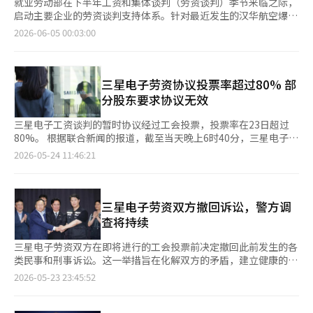
就业劳动部在下半年工资和集体谈判（劳资谈判）季节来临之际，
启动主要企业的劳资谈判支持体系。针对最近发生的汉华航空爆炸
事故，决定加强对军工和半导体行业的工业安全和劳动标准的联合
2026-06-05 00:03:00
检查。劳动部于4日下午在政府世宗厅召开全国机构长会议，由金
英勋部长主持，检查下半年劳资关系应对、工业事故预防以及中东
战争长期化对就业市场的影响等议题。劳动部指出，尽管三星电子
的劳资在没有罢工的情况下达成了工资协议，但考虑到部分大企业
三星电子劳资协议投票率超过80% 部
围绕绩效奖金等问题的劳资冲突仍在持续，决定在全国8个地方劳
分股东要求协议无效
动局和代表处组建“劳资谈判支持团队（暂名）”。该团队将与地
方劳动委员会合作，支持劳资之间的对话与妥协，并着手预防争
三星电子工资谈判的暂时协议经过工会投票，投票率在23日超过
议。金部长在会议中表示：“关于修订的劳动组合法引发近期绩效
80%。 根据联合新闻的报道，截至当天晚上6时40分，三星电子最
奖金争议的说法并不属实”，并强调：“应考虑通过原承包商与下
大工会——三星集团超企业劳动组合三星支部（以下简称超企业工
2026-05-24 11:46:21
游承包商之间的对话制度化来实现共赢的法律初衷。”他进一步指
会）的投票中，参与投票的有4万6185人，投票率为80.62%。 同
出：“要建立紧密的支持体系，确保主要企业能够通过对话和妥协
一时间，第二大工会全国三星电子工会（以下简称前三星工会）
达成谈判，并推动绩效分配问题与企业成长、原承包商与下游承包
中，8187名投票权人中有6502人参与，投票率为79.42%。两大工
商的发展及所有利益相关者的共赢相结合的社会对话。”针对最近
会的投票率合计为80.47%。 投票于前一天下午2时12分开始，将
三星电子劳资双方撤回诉讼，警方调
发生的汉华航空爆炸事故，会议还讨论了防止重演的对策。未来将
持续到27日上午10时。若超过一半的投票权人参与，且参与者中
查将持续
重点对半导体和军工等近期生产急剧增加的行业进行工业安全和劳
超过一半赞成，暂时协议将最终确定。 然而，围绕协议的内部意
动标准的紧急联合检查，并对重复发生类似事故的企业进行选择性
见存在分歧。前三星工会和第三大工会三星电子劳动组合同行（以
三星电子劳资双方在即将进行的工会投票前决定撤回此前发生的各
预防监管。金部长表示：“军工企业因国家安全设施的原因，是否
下简称同行工会）目前正在进行协议否决运动。 超企业工会主席
类民事和刑事诉讼。这一举措旨在化解双方的矛盾，建立健康的劳
在外部监督和制衡上有所松懈，需要进行审视”，并要求：“在安
崔胜浩表示，如果暂时协议被否决，将把今年的谈判委托给剩余的
资关系。据业内消息，三星电子劳资双方近期召开了绩效奖金调整
2026-05-23 23:45:52
全面前没有任何妥协的原则下，全力以赴进行对军工和半导体企业
执行委员会，并进行重新任命投票。他还表示：“无论投票结果如
会议，决定撤回在绩效奖金谈判期间出现的“未加入工会者黑名
的工业安全和劳动标准的指导与检查。”夏季高温应对也被列为主
何，将在6月内进行主席重新任命投票。” 在工会投票进行的同
单”制作疑云及员工信息泄露相关的诉讼。双方在调解会议中表
要议题。劳动部计划在正式高温季节开始之前，集中检查“高温安
时，部分股东要求协议无效的行动也开始加剧。 小额股东平台Act