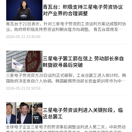
示：“为了促进健康的劳资关系发展，将具体改善组织文化，包括
全五大基本原则”和密闭空间窒息事故预防措施的执行情况，特别
表示，三星电子接受了其提出的股东名册查阅及复印请求。查阅预
提供三星电子平泽事业部工会办公室、撤回各类诉讼等民事和刑事
青瓦台：积极支持三星电子劳资协议
是在建筑工地和物流、配送等高温易发行业加强现场检查。同时，
计将在27日或28日进行。 此次请求是由三星电子股东团体——大韩
案件。”早在上个月9日，三星电子因部分员工利用其他员工的个
对产业界的合理调整
劳动部还决定针对中东战争长期化可能带来的行业冲击做好准备。
民国股东运动本部通过Act推动的。股东运动本部在获得名册后，
人信息制作并传播所谓的“黑名单”而向警方控告了一名员工A。
劳动部将加强对航空、塑料等就业维持支持金申请条件放宽行业的
计划要求召开临时股东大会。 此前，股东运动本部在大法院前召
据悉，员工A通过公司系统查询员工信息超过2万次，持续约1小
青瓦台于21日表示，针对三星电子劳资的工资谈判方案达成暂时协
制度宣传，并检查就业危机预警地区的就业状况，推动区域性定制
开记者会，主张特别绩效奖金的决定是股东的权利，强调召开临时
时。同月16日，三星电子又针对一名非法大量收集员工个人信息并
议，政府将积极支持劳资谈判朝合理方向调整。 青瓦台首席发言
支持。金部长强调：“必须密切关注中东局势不安对劳动市场的影
股东大会的必要性。此外，还计划申请对本次协议的效力停止的临
转交他人的员工进行了追加控告。接到案件后，警方本月对三星电
人姜裕贞在当天的春秋馆举行的相关简报会上表示，针对该争议对
2026-05-21 23:45:00
响”，并要求：“及时提供符合地方情况的必要支持，以防止就业
时禁令和无效确认诉讼。※ 本报道经人工智能（AI）系统翻译与编
子的计算机服务器进行了搜查，展开了强制调查。尽管公司撤回了
整个产业界劳资谈判的影响，她指出：“这一冲突对国民经济的影
危机预警地区的就业状况恶化。”※ 本报道经人工智能（AI）系统
辑。
控告，但由于违反个人信息保护法的行为并非反诉不罚罪或亲告
响非常巨大。” 姜发言人强调：“原则上，劳资间的问题是由劳
翻译与编辑。
罪，因此警方的调查预计不会立即停止。不过，由于公司已表明不
资自主决定的事项，但最近围绕三星的经营成果奖金的争论，已超
希望追究责任，未来在检察院起诉阶段或法院最终裁决中可能会产
越了劳资间的问题，成为了相当大的社会争论，所有国民都目睹了
三星电子罢工箭在弦上 劳动部长亲自
生积极影响。
这一冲突的加剧。” 关于三星电子劳资在工资谈判方案上达成暂
斡旋欲寻最后突破
时协议，避免了总罢工的局面，姜发言人表示：“虽然中立委员会
的后续调解未能达成，但全国人民对此表示担忧，因此三星电子和
三星电子劳资双方20日谈判正式破裂，工会总罢工进入倒计时。韩
劳资各自做出了一步让步，达成了暂时协议。”她认为这是劳资双
国政府决定亲自介入协调。韩国雇佣劳动部长官金荣训将作为中间
方的努力以及包括劳动部长金英勋在内的政府方面积极合作的结
人，直接主持三星电子劳资双方的新一轮谈判。 雇佣劳动部当天
2026-05-21 01:50:53
果。 此外，针对前一天李在明总统关于“营业利润分配”的发
向媒体发布公告称，由金荣训亲自协调的三星电子劳资谈判于当日
言，姜发言人表示：“总统所提到的部分，明确区分了营业利润和
下午4时起在京畿道雇佣劳动厅举行。 劳动部表示，此次属于政府
净利润的差异，表明这一部分需要在社会上进一步审议和讨论。”
促成的劳资自主协商，不同于此前由中央劳动委员会主持的事后调
李在明总统在国务会议兼紧急经济检查会议上针对三星电子工会表
解程序，也并非旨在提出具有法律强制力的仲裁方案。 三星电子
三星电子劳资谈判进入关键阶段，临
示：“在未扣除国民共同的税收之前，营业利润就要按一定比例制
劳资双方自本月18日起连续三天接受韩国中央劳动委员会主持的第
近总罢工
度性分配，这连投资者都无法做到。”他批评道：“投资者在扣除
二轮事后调解，但在核心争议——不同事业部门之间的绩效奖金分
税收后才从净利润中分红，我对此有些难以理解。” 姜发言人对
配方式上始终未能缩小分歧。 中央劳动委员会此前提出折中调解
全球电子企业三星电子的劳资事后调整谈判进入第二天，中央劳动
三星电子小股东团体对工资谈判暂时协议的合法性提出质疑，并预
方案后，工会方面已表示接受，但公司方面始终未明确是否同意采