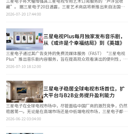
三星电子将大幅增强其三星电视专用艺术订阅服务的“卢浮宫收
藏”。 据三星电子20日透露，三星艺术商店将新推出来自法国卢
浮宫博物馆的34件主要艺术作品。此次更新使得原有的17件卢浮
2026-07-20 17:44:00
宫收藏总数增加至51件，旨在让用户在日常生活中多样化地体验世
界名画。 三星艺术商店是一项提供全球知名美术馆和艺术家作品
5000余件的4K高清订阅服务。包括今年推出的OLED(SH95)在内
的2026年型三星艺术电视系列，如“画框电视”、“画框电视专
三星电视Plus每月独家发布音乐剧，
业版”、“微型RGB”、“Neo QLED”等均可使用该服务。 新增
从《或许是个幸福结局》到《英雄》
加的作品涵盖了从文艺复兴到新古典主义、浪漫主义等各个时代的
艺术流派。代表作品包括被认为是法国新古典主义和学院派绘画精
三星电子通过其广告支持的免费流媒体服务（FAST）“三星电视
髓的多米尼克·帕佩蒂的《井边的希腊女人》和尼古拉·普桑的
Plus”推出音乐剧内容服务，旨在提高观众观看演出的便利性，缩
《奥尔菲斯与尤丽迪克》。 用户可以与现有的代表作，如列奥纳
小观影体验的差距。 根据10日三星电子的消息，首部上映作品为
2026-07-10 18:12:00
多·达·芬奇的《蒙娜丽莎》、外热·德拉克罗瓦的《自由引导人
获得6项托尼奖的音乐剧《或许是个幸福结局》的原版韩国演出。
民》、保罗·维罗内塞的《加纳的婚宴》、让·奥古斯特·多米尼
该剧以未来的“助手机器人”专用公寓为背景，讲述了老式机器
克·昂格的《大奥达丽丝克》一起，随时随地欣赏扩展后的作品阵
人“奥利弗”和“克莱尔”相遇并学习爱的过程，是一部抒情作
容。 此次合作扩展使三星电子进一步加强了与大都会艺术博物
品。 该剧将于12日首播，之后每周日晚上7点在三星电视Plus的独
三星电子稳居全球电视市场首位，扩
馆、纽约现代艺术博物馆(MoMA)、奥赛博物馆等全球文化艺术机
立频道STN播出，持续到下月16日。 在下月15日光复节，将推出
大平台与B2B业务提升盈利能力
构的合作关系。 基尔姆·罗，三星电子法国法人副总裁表
描绘安重根独立斗争的国民音乐剧《英雄》，而在9月27日的中秋
示：“能够通过三星艺术电视向全球数百万家庭展示象征法国最高
假期，将呈现讲述南韩财阀继承女与朝鲜军官之间浪漫故事的《爱
三星电子在全球电视市场中，尽管面临中国厂商的激烈竞争，仍然
艺术和文化遗产的卢浮宫博物馆的杰作，意义深远。” 此外，三
的迫降》，每月将依次公开代表性音乐剧作品。 此次音乐剧内容
稳居第一。无论是在高端市场还是中低端电视市场，三星电子都大
星艺术商店提供全球知名美术馆和艺术家作品5000余件的4K高清
应用了“多机位”和“Eclipse音频”等两项核心技术，以最大化
幅领先于中国海信，展现了其竞争力。然而，随着电视市场持续低
2026-06-22 03:04:00
订阅服务。新增加的卢浮宫收藏在包括今年推出的OLED(SH95)在
观众的沉浸感。 多机位功能同时提供舞台的四个视角，观众可以
迷，三星电子正通过加强人工智能（AI）功能、提升平台竞争力以
内的2026年型三星艺术电视系列中均可使用。※ 本报道经人工智
选择自己想要的画面观看。观众可以集中注意力于特定演员或场
及扩大企业间交易（B2B）业务来专注于提升盈利能力。据行业消
能（AI）系统翻译与编辑。
景，提供与传统剧院观赏不同的体验。 Eclipse音频是基于IAMF的