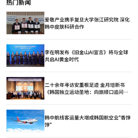
热门新闻
编辑。
专用AI处理器，提供生动的画质体验。 新的Mini LED系列通过精
密的量子Mini LED光源提供精细的对比度和亮度，支持高端市场。
用社长强调，Micro RGB虽然是超高端产品，但将通过扩大产品线
爱敬产业携手复旦大学张江研究院 深化
来普及三星的独特技术。 三星通过多样化产品线和创新AI功能，旨
韩中皮肤科研合作
在与中国家电企业拉开差距，巩固市场地位。用社长表示，将通过
全线产品的提升，降低超大屏和超高清电视的购买门槛，增强市场
竞争力。
李在明发布《旧金山AI宣言》将与全球
共启AI黄金时代
二十余年寻访安重根足迹 金月培新书
《韩国独立运动圣地：向旅顺口追问历
史》出版
韩中航线客运量大增成韩国航空业"香饽
饽"