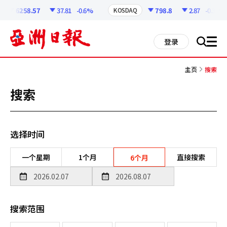
코
인
6258.57
37.81
-0.6%
798.8
2.87
-0.36%
KOSDAQ
정
보
all
登录
搜
men
索
主页
搜索
搜索
选择时间
一个星期
1个月
直接搜索
6个月
搜索范围