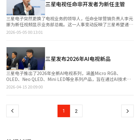
也在推动FAST的流行。根据媒体科技公司Amagi发布的全球FAST
三星电视任命非开发者为新任主管
大至去年的10倍以上。特别是，供应对象将从单一电视制造商扩展
业务也在经历变革。最近，李元镇被任命为视频显示（VD）事业
报告，截至去年1月，亚太地区的FAST频道观看时间同比增长
到制造商开发生产（ODM）公司，以迅速占领电视操作系统生态
部部长。他曾成功推出基于广告的免费流媒体服务“三星电视
132%。北美（98%）和欧洲（83%）紧随其后，广告曝光量也增
圈。新成立的TF和电视Plus集团均直接归李元镇领导，接受直接
+”等平台业务。三星电子表示，组织的重点在于增强平台能力，
三星电子突然更换了电视业务的领导人，任命全球营销负责人李元
长了130%。然而，韩国的FAST市场仍未进入增长阶段。由于
汇报。这反映了李元镇希望摆脱以硬件开发为中心的决策结构，将
计划从单纯的制造转向以服务为中心的业务模式。移动业务同样面
振为新任视频显示业务部总裁。这一人事变动反映了三星希望通过
IPTV基础设施已经非常完善，用户可以通过互联网捆绑产品以极
软件和平台作为事业部新的核心控制塔的决心。李元镇正在要求进
临挑战。三星电子2026年第一季度移动体验（MX）和网络
转向内容和服务来应对全球电视市场需求停滞和盈利能力下降的挑
2026-05-05 00:13:01
低的价格观看数百个实时频道。此外，韩国的有线电视费用显著低
行大胆的创新，以克服电视业务的危机。他在前一天的就职演讲中
（NW）部门的合并营业利润为2.8万亿韩元，同比下降34.88%。
战。 李元振曾担任韩国Adobe系统公司总裁和Google韩国首任代
于北美等地，因此用户解约的诱因较小。再加上以智能手机为中心
指出：“以压倒性的软实力挑战客厅的科技巨头，以及以内容为基
业绩恶化的主要原因是内存半导体价格飙升，预计内存价格将持续
表，2011年成为Google总部副总裁，负责广告和服务业务。2014
的移动OTT消费已成为主流，基于客厅智能电视的FAST面临着较
础占据客户时间的平台公司，竞争对手的范围正在全面扩大。我们
上涨，因此盈利管理变得尤为重要。尽管面临困难，三星计划持续
年加入三星后，他推动了三星电视Plus和三星艺术商店等服务的全
小的市场空间。成信女子大学文化产业艺术学系教授金正燮表
必须重新定义业务本质，毫无畏惧地挑战，为三星电视的新20年做
提升Galaxy S系列和折叠产品，推动人工智能（AI）功能的创新，
球成功。 三星电子表示，去年第四季度电视业务亏损约6000亿韩
示：“韩国业界在FAST原创内容投资方面仍然偏重于通过硬件实
好准备。”对于此次组织重组，员工反应不一。作为营销平台服务
三星发布2026年AI电视新品
并准备在下半年推出智能眼镜，进一步提升无线耳机和Galaxy
元，今年第一季度勉强实现2000亿韩元的盈利。尽管自2006年以
现差异化战略，应该支持人工智能（AI）智能电视等高端电视的普
专家的李元镇被寄予厚望，期待他能在停滞的电视市场中找到新的
Watch等产品的功能，扩大高端产品的比例。特别是在中国，虽然
来一直在全球市场保持领先，但面临中国厂商的激烈竞争，尤其是
及，以缩小观众之间的FAST差距，并将一定比例的收入再投资于
突破口，但也有员工对业绩优先可能带来的强烈人事变动感到紧
停止了家电销售，但移动业务将继续进行。三星将持续推出符合当
在液晶显示器和OLED等高附加值产品领域。 业内人士指出，全球
三星电子推出了2026年全新AI电视系列，涵盖Micro RGB、
FAST内容。”※ 本报道经人工智能（AI）系统翻译与编辑。
张。一名三星电子员工在职场匿名社区中表示：“现在，获得服务
地市场的智能手机，如“心系天下”（Galaxy W系列），并致力
电视市场已进入成熟期，三星正通过加强软件竞争力，将电视重新
OLED、Neo QLED、Mini LED等全系列产品，旨在通过AI技术引
业务团队的确认比开发部门更重要，氛围确实在向优先考虑平台收
于推广Galaxy AI功能。然而，能否在与华为、小米等本土强者的
定义为以内容和广告收益为中心的平台，以实现可持续增长。
领全球电视市场。 三星在“首尔2026”发布会上展示了这些新
页
2026-04-15 20:09:00
益指标而非不必要的报告格式转变。”※ 本报道经人工智能（AI）
竞争中实现反弹仍然不确定。在持续低迷的网络部门，将进行人事
品，计划通过扩展移动电视和生活方式电视等经济型产品线，吸引
系统翻译与编辑。
改革和技术投资。2024年，网络部门约700名员工将被调往其他部
年轻消费者。 用锡宇表示，今年的电视系列将以更强大的AI功能为
一
门，以提高组织效率。同时，公司也在积极研究下一代技术，以抢
基础，成为AI电视的标准，提供“AI日常伴侣”体验。 新产品搭载
占AI时代的先机。自2019年设立三星研究下的下一代通信研究中
了自主AI平台“Vision AI Companion”，支持多种AI服务，用户
上
1
下
2
心以来，已在6G前沿技术方面取得进展，最近在7GHz频段实现了
可通过语音命令获取信息，实现双向互动。 特殊功能也得到了增
比现有5G快约两倍的传输速度。业内人士指出，“DX部门正在通
强，如“AI足球模式Pro”提供最佳画质和现场音效，“AI声音控
一
过扩展企业间交易（B2B）盈利模式来改善业绩。由于中国企业的
制Pro”可调节解说员和观众声音。 随着下半年北美世界杯和亚洲
低价竞争加剧，单纯的硬件销售面临明显增长瓶颈，因此需要向平
运动会的临近，三星计划通过超大屏和超高清电视抢占市场需求。
台、服务和AI中心转型。”※ 本报道经人工智能（AI）系统翻译与
页
Micro RGB电视增加了100英寸等产品，最高型号“RH95”配备