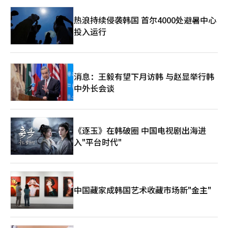
热浪持续侵袭韩国 首尔4000处避暑中心
投入运行
消息：王毅有望下月访韩 与赵显举行韩
中外长会谈
《逐玉》在韩破圈 中国电视剧出海进
入"平台时代"
中国藏家成韩国艺术收藏市场新"金主"