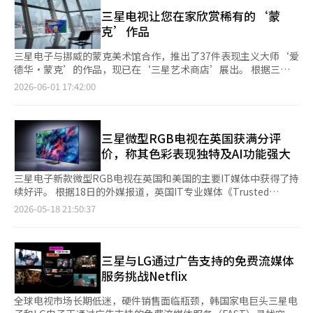
息，三星电子在2026年第一季度的各项指标中均位列全球电视市
3D音频技术，能够清晰传达演员的台词和歌声，同时立体再现观
场第一，成功保持了连续20年的全球电视销售第一的位置。市场调
三星电视让您在家欣赏稀有的‘蒙
众的欢呼声等现场感。 李贵浩，三星电子显示业务部副总裁表
研机构Omdia的数据显示，2026年第一季度，三星电子在全球电
克’作品
示：“通过三星电视Plus，我们将演出现场的感动带入了客厅，希
视市场的销售额市场份额为31.3%，位居第一，LG电子
望大家期待三星将开创的新观影文化。”※ 本报道经人工智能
（14.8%）、TCL（13.3%）、海信（10.6%）紧随其后。根据市
三星电子与挪威的蒙克美术馆合作，推出了37件表现主义大师‘爱
（AI）系统翻译与编辑。
场调研机构Counterpoint Research的报告，三星电子在2026年
德华·蒙克’的作品，现已在‘三星艺术商店’展出。 根据三星
第一季度的北美迷你LED电视市场也以40%的市场份额位居第一，
电子的消息，此次蒙克美术馆的收藏包括蒙克的代表作‘呐喊’，
2026-06-01 17:42:00
第二名海信的市场份额为27%。与去年同一市场中三星电子
以及‘有树的花园’、‘坐在餐桌上的两人’等多件普通大众难以
（31%）略微落后于海信（32%）相比，仅一年时间便拉开了13
接触的未公开稀有藏品。其中一些作品因担心受损，甚至在挪威当
个百分点的差距，重新夺回了领先地位。然而，尽管全球市场份额
地美术馆也限制公开展出。 三星艺术商店通过‘The Frame
不断扩大，盈利能力却面临挑战。今年第一季度，受世界杯效应影
Pro’和‘The Frame’电视，以及‘Micro RGB’、Neo
三星微型RGB电视在英国获满分评
响，全球电视出货量暂时增加，但由于面板和物流等成本压力持
QLED、OLED等艺术电视系列，让用户能够在家中以高清画质欣
价，称其色彩表现独特及AI功能强大
续，家电业务的盈利能力预计将逐渐下降。因此，三星电子正致力
赏蒙克的作品。 三星电子与大都会艺术博物馆、纽约现代艺术博
于从以硬件为中心的业务结构中转型，强化基于AI和平台的服务业
物馆（MoMA）等世界知名美术馆合作，提供约5000件艺术作品，
三星电子新款微型RGB电视在英国和美国的主要IT媒体中获得了持
务。5月，三星电子任命李元珍为视频显示（VD）事业部的负责
旨在扩大人们日常的艺术欣赏体验。 特别是通过与全球主要艺术
续好评。 根据18日的外媒报道，英国IT专业媒体《Trusted
人，这一举措被视为该战略的延续。李元珍曾是谷歌韩国的代表，
机构的合作，三星艺术商店已拥有超过800位艺术家的作品，成为
Reviews》对三星电子的微型RGB电视给予了满分5分，并将其评
2026-05-18 21:50:37
在三星电子负责广告基础的免费流媒体服务（FAST）‘三星电视
业内最大的艺术平台。 托米·尼尔森，三星电子瑞典法人董事表
选为“强烈推荐”产品。 该媒体表示：“该电视拥有独特的色彩
+’的业务。三星电子正在将电视发展为一个结合内容、广告和AI
示：“三星艺术商店帮助更多人自然地接触艺术作品，希望大家能
表现和出色的亮度”，“通过HDR测试的准确电影制作模式表现优
服务的平台。目前，三星电视+在全球30个国家运营着4300多个频
在家中生动地欣赏蒙克美术馆的收藏。” 托恩·汉森，蒙克美术
异。” 此外，该媒体还称：“利用‘微型RGB AI处理器’的4K升
道，今年初全球月活跃用户数（MAU）突破1亿。三星电子计划围
馆馆长也强调：“此次合作是一个有趣而有意义的机会，超越了美
级功能，画面无噪点，细节和清晰度表现出色。” 英国IT专业媒
三星与LG通过广告支持的免费流媒体
绕电视+扩大广告收入，并利用AI功能增强个性化服务，以实现持
术馆这一物理空间的限制，让更多观众能够欣赏爱德华·蒙克的内
体《Expert Reviews》将该新产品评选为“最佳购买”产品，并
服务挑战Netflix
续盈利。B2B业务也被视为改善盈利能力的关键。三星电子最近推
心艺术世界。”※ 本报道经人工智能（AI）系统翻译与编辑。
指出：“无眩光功能有效防止观看时的光反射，尤其在昏暗环境下
出了酒店专用的‘The Frame’，进军商业显示市场。该产品旨
的观看体验更为出色。” 美国IT媒体《TechAeris》也称：“这是
全球电视市场长期低迷，硬件销售面临瓶颈，韩国家电巨头三星电
在为酒店和度假村等住宿场所提供艺术作品欣赏功能和实时翻译等
极大提升家庭影院体验的产品，支持卓越的色彩、强大的HDR和多