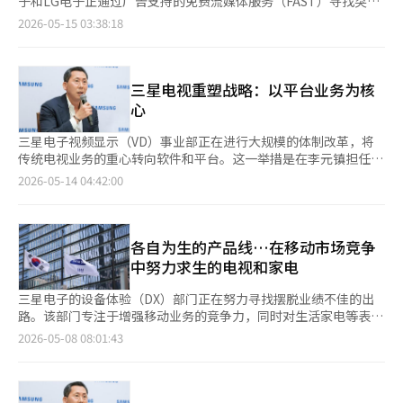
子和LG电子正通过广告支持的免费流媒体服务（FAST）寻找突破
定制内容服务。商业显示的平均销售价格（ASP）高于普通消费者
种游戏功能，强烈推荐给重视色彩和性能的消费者。” 针对超高
口。曾是全球家电市场主角的K-TV，正在从单纯的制造商转型为
2026-05-15 03:38:18
电视，并且可以期待维护和管理服务的收入，因此盈利能力较高。
端电视市场，三星电子持续扩大微型LED产品线。去年，三星首次
平台企业。据业内消息，三星电子近期进行了大胆的人事调整，正
随着企业客户比例的增加，业绩的稳定性也将得到提升。※ 本报
推出115英寸微型LED电视，今年则细分为55、66、75、85和100
式宣布扩大其自有FAST服务‘三星电视+’的业务。其目标不仅是
道经人工智能（AI）系统翻译与编辑。
英寸共六种型号，大幅拓宽了消费者的选择范围。 特别是今年的
提供内容，还要通过提升平台内的内容广告，建立新的盈利模式。
新款‘R95H’型号，搭载了人工智能（AI）处理器‘微型RGB AI
此外，三星还积极推进将其自有智能电视操作系统
三星电视重塑战略：以平台业务为核
Pro’，能够实时分析每个场景并分类色调，提供生动的画质。该
（OS）‘Tizen’搭载到中国等外部电视制造商的‘外部销售’战
心
电视还支持针对不同场景精确调整色彩和对比度的‘微型RGB色彩
略，以扩展平台生态。LG电子同样在加速从硬件中心向服务中心
增强Pro’和‘微型RGB HDR Pro’功能，确保在各种亮度场景下
的转型。LG电子在服务启动十年后，对其自有FAST服务‘LG频
三星电子视频显示（VD）事业部正在进行大规模的体制改革，将
都能实现清晰的色彩表现。※ 本报道经人工智能（AI）系统翻译与
道’进行了品牌重塑，开始了升级工作。特别是在北美之外，LG
传统电视业务的重心转向软件和平台。这一举措是在李元镇担任电
编辑。
正在向欧洲和中东等全球市场扩展。为了攻克中东等多语言国家，
视业务新负责人约一周后实施的，旨在超越“连续20年全球电视市
2026-05-14 04:42:00
LG提供用户可以选择自己想要的语言观看内容的‘多音轨’功
场第一”的地位，建立可持续的未来收益模型。据业内消息，李元
能，进一步强化了本地化策略。FAST是一种通过连接互联网的智
镇在4日担任VD事业部总裁后，成立了专门负责最大化自有电视平
能电视，用户无需支付额外的注册费或订阅费，即可在观看广告的
台广告收益的“平台服务业务战略任务组（TF）”，并亲自担任
条件下免费使用实时频道和点播视频（VOD）内容的服务。与需要
组长。该计划以三星电视的代表性广告支持的免费流媒体服务“三
各自为生的产品线…在移动市场竞争
安装机顶盒并每月支付费用的传统IPTV和有线电视不同，用户只
星电视Plus”为核心，构建在设备销售后仍能持续创造收益的结
中努力求生的电视和家电
需具备互联网环境和智能电视即可立即观看。这也与需要每月支付
构。自2015年起，三星电视Plus提供无需单独注册或额外设备即
固定订阅费的Netflix等在线视频服务（OTT）形成了鲜明对比。
可立即观看电视的服务。今年初，该服务在推出11年后首次突破全
三星电子的设备体验（DX）部门正在努力寻找摆脱业绩不佳的出
最近，随着包括Netflix在内的全球OTT平台纷纷提高订阅
球月活跃用户（MAU）1亿。目前，该服务在30个国家提供4300个
路。该部门专注于增强移动业务的竞争力，同时对生活家电等表现
费，‘流媒体通胀’现象愈演愈烈，FAST作为强有力的替代方案
频道和超过7万6000部点播视频（VOD）。李元镇的母公司组织，
不佳的领域进行部分整顿，实施“选择与集中”。据业内消息，三
2026-05-08 08:01:43
逐渐浮出水面。消费者开始感受到订阅费的负担，‘观看广告即可
即负责现有FAST业务的“电视Plus集团”，将专注于将自有操作
星电子决定在中国停止销售电视、显示器、洗衣机、吸尘器和冰箱
享受高质量内容’的优势也显得尤为重要。此外，FAST的受欢迎
系统（OS）“Tizen”扩展至中国等外部电视制造商的许可业务。
等家电产品。6日下午，三星在中国法人举行了员工说明会，正式
程度还得益于其无需像OTT那样考虑观看内容的复杂性，用户可以
自2021年以来，三星电子已向澳大利亚Tempo、土耳其
通知销售停止，并向当地分销渠道和合作伙伴传达了这一政策。伴
像传统电视一样轻松切换频道观看，这种‘放松观看’的消费趋势
Artımaça和中国HKC等公司提供Tizen，今年计划将供应规模扩
随销售停止，预计将进行当地人力资源调整和组织重组。国内电视