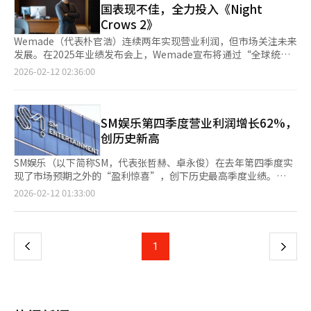
重组和新业务增长将决定中长期股价走势。”※ 本报道经人工智
国表现不佳，全力投入《Night
上。利用高端品牌“Le El”在核心位置增强了订单竞争力。这些
达4.3万亿韩元，创下公司历史新高。锦湖建设也加入了业绩回升
能（AI）系统翻译与编辑。
Crows 2》
变化与吴一根代表上任后强调的经营方向相吻合。吴代表推动以盈
的行列。去年销售额为2.0173万亿韩元，同比增长5.4%，营业利
利为中心的增长模式，扩大开发业务并注重财务稳定。PF风险管
润459亿韩元，净利润618亿韩元，实现扭亏为盈。借款减少也支
Wemade（代表朴官浩）连续两年实现营业利润，但市场关注未来
理和业务效率化也被提出为核心任务，整体业务结构重组正在进行
持了业绩回升。锦湖建设的借款从去年的2701亿韩元减少到1571
发展。在2025年业绩发布会上，Wemade宣布将通过“全球统一
中。然而，业务结构方面仍存在偏重问题。乐天建设的总收入中约
亿韩元，利息成本负担减轻，净利润改善。科隆全球的合并销售额
版本”和“PC自有支付”两大核心战略提升盈利能力。Wemade
2026-02-12 02:36:00
75%集中在国内住宅和建筑·土木业务。房地产市场波动可能对业
为2.6845万亿韩元，营业利润39亿韩元。虽然整体业绩有限，但
去年实现销售额6140亿韩元，营业利润107亿韩元。虽然销售额下
绩产生重大影响，若住宅市场放缓，业绩波动性可能扩大。自营业
建筑部门实现了销售额2.3080万亿韩元，营业利润61亿韩元的盈
降，但营业利润增长51%。第四季度，得益于新作《Ymir传奇》
务扩展也具有双面性。为增强开发商能力而增加的自营业务收入在
利。公司通过提前反映可能的损失和费用，降低了财务不确定性。
和中国的许可合同，营业利润达到243亿韩元。◆ “新作全球同步
两年内增长约四倍，达到4215亿韩元。虽然开发收益扩大是积极
双龙建设去年销售额约为1.8万亿韩元，营业利润约为600亿韩元，
发布，最大化初期势头”Wemade计划从《Night Crows 2》和
SM娱乐第四季度营业利润增长62%，
的，但根据销售市场情况，风险暴露可能增加。特别是，过去超过
预计连续三年盈利。自2022年加入全球世亚集团以来，双龙建设
《MIR5》开始，采用全球统一版本策略，减少开发时间和成本，
创历史新高
1万亿韩元的海外收入去年减少到2300亿韩元。与主要建筑公司多
在扩大海外订单和改善财务结构方面取得了进展。今年海外订单额
最大化全球用户的初期势头。Wemade表示，通过20多种新作实
元化海外业务地区的趋势相比，国内市场集中的收入结构更加明
增至约6.5亿美元。这些中型建筑公司的业绩回升主要归因于在订
现类型和平台多样化，全球统一版本将加快全球市场的拓展速度。
SM娱乐（以下简称SM，代表张哲赫、卓永俊）在去年第四季度实
显。为弥补这一点，业务组合多元化活动仍在进行中。工厂部门正
单阶段优先考虑盈利能力，并专注于工程和成本管理。借款减少和
另一项盈利策略是引入“PC自有支付系统”。Wemade指出，最
现了市场预期之外的“盈利惊喜”，创下历史最高季度业绩。
在扩大在石化、电池和环保能源领域的参与，并利用集团内部土地
利息成本降低直接改善了营业利润。公共工程的扩展预计将成为中
近NCSoft的《Aion 2》通过自有支付系统节省了大量成本，
Aespa和RIIZE等新IP的成功及“SM NEXT 3.0”战略的实施改善
页
2026-02-12 01:33:00
推进综合开发项目。这被解读为降低对住宅依赖的战略性尝试。业
型建筑公司的另一个变量。今年国土交通部预算确定为62.8万亿韩
Wemade也将从下一部作品开始扩大PC支付比例，减少平台手续
了收益结构。11日，SM公布2025年第四季度合并基准销售额为
内人士评价乐天建设已在很大程度上摆脱了危机局面。然而，由于
元，其中社会间接资本预算为21.1万亿韩元，比去年增加1.6万亿
费，提升盈利能力。◆ 《Ymir》进军电竞，《MIR4》瞄准中国市
3190亿韩元，营业利润为546亿韩元，同比销售额增长16.6%，营
一
存在多种变量，断言完全转型为时尚早。上半年成水战略整备区4
韩元。去年中型建筑公司的业绩总结显示，内部管理策略的差异比
场Wemade还具体化了现有IP的扩展策略。IR室长千英焕表示，
业利润增长62.2%。营业利润率也上升至17.1%，净利润为274亿
区等整备项目的订单结果可能同时影响盈利能力和市场地位。大型
行业反弹本身更为明显。结构变化可能成为未来业绩持续性的标
《Ymir传奇》将通过举办“Ymir杯世界锦标赛”成为全球电竞文
韩元，实现扭亏为盈。◆ 多元制作与IP扩展的协同效应此次良好业
整备项目的订单结果和投资组合多元化的速度将决定当前反弹趋势
上
1
下
准，这一策略能否在今年继续带来稳定的盈利结构将成为考验。
化的一部分。然而，《MIR M》在中国的表现令人失望。千英焕承
绩的背后是“SM NEXT 3.0”战略的核心——“多元创意系统”。
是暂时恢复还是稳定增长基础。※ 本报道经人工智能（AI）系统翻
认，虽然初期市场反响良好，但整体销售未达预期。这将影响
从依赖单一制作人转变为五个制作中心独立策划和制作IP，提高了
译与编辑。
一
《MIR4》在中国的发布策略。Wemade计划长期降低对《MIR》
组合的稳定性和可预测性。卓永俊表示：“通过提高制作组织的自
的依赖，改善公司结构。2027年将推出备受期待的AAA级新作
主性和效率，我们正在创造更可复制的成果。”他还补充道：“我
页
《Project TAL》，这是一款基于朝鲜幻想的主机游戏。业内人士
们将平衡推进新IP培养和全球扩展战略，加强外形增长和盈利能