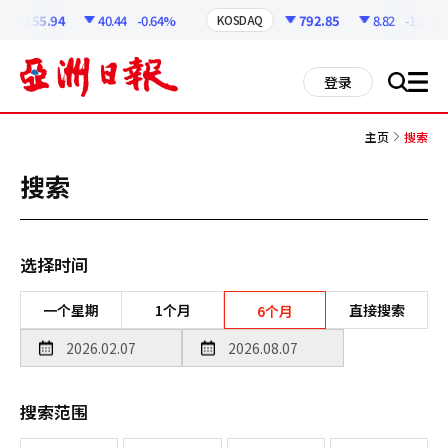
코
인
6255.94
40.44
-0.64%
792.85
8.82
-1.1%
KOSDAQ
정
보
all
登录
搜
men
索
主页
搜索
搜索
选择时间
一个星期
1个月
直接搜索
6个月
搜索范围