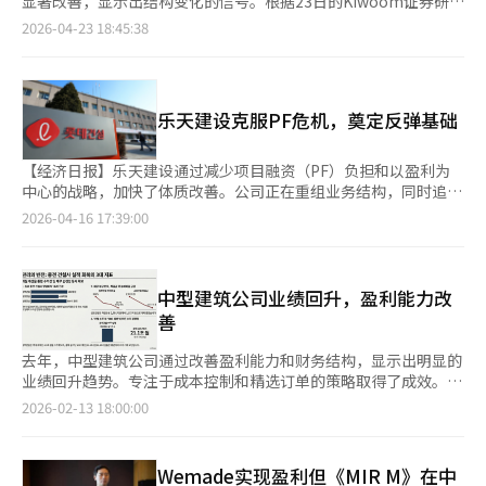
显著改善，显示出结构变化的信号。根据23日的Kiwoom证券研
戏的相关损益分类为终止业务损益，并按持续经营标准进行业绩统
韩元。基础设施部门将重点在铁路、港口和环境项目以及土地开发
主要成就包括ESS订单增加、电动车电池客户多元化和下一代技术
究，东亚制药第一季度销售额为1863亿韩元，同比增加10%，但
2026-04-23 18:45:38
计。Kakao计划加快向AI中心平台的转型。随着行业内生成型AI和
项目上获取新订单。订单储备保持稳定，公司预计今年年底订单储
竞争力的提升。与德国梅赛德斯-奔驰签订多年供应合同，获得主
环比下降7%，未达到市场预期的1942亿韩元。然而，营业利润为
代理型服务竞争的加剧，Kakao正在加强基于KakaoTalk的AI平台
备（不包括伊拉克比斯马亚新城项目）约为13.7万亿韩元。主要订
要高端整车客户，并承接混合动力车用圆柱形电池项目。此外，
102亿韩元，同比增加45%，远超市场预期的73亿韩元，营业利润
战略。特别是基于5000万国内用户的基础，计划积极应对AI服务
单储备包括首尔站北部站区开发项目和水西站换乘中心开发项目，
在“2026年国际电池展”上，三星SDI展示了用于物理AI的软包全
率提高到6%。专用药品(ETC)部门的强劲增长推动了整体业绩，
普及的竞争。Kakao代表精神雅表示：“第一季度通过增强本源竞
分别为1.6425万亿韩元和1.3536万亿韩元。GTX-C项目为4602亿
固态电池样品，并加快了下一代锂金属电池技术的开发，增强未来
预计同比增长约20%。其中，免疫疾病治疗药
争力实现了质的增长，这是令人鼓舞的。以现有业务的结构性增长
韩元，蔚山无格洞住宅开发项目为4240亿韩元，大田污水处理现
乐天建设克服PF危机，奠定反弹基础
增长基础。公司预计二季度后业绩将继续改善。电动车电池因欧洲
物“Immuldoza”在竞争加剧和价格下调的情况下，第一季度销
为基础，Kakao将开始向5000万用户使用的代理AI平台转
代化项目为2332亿韩元。大型综合开发项目被视为未来业绩的关
补贴增加和总拥有成本上升，需求有望回升；ESS则因美国AI数据
售额达到约50亿韩元。然而，核心产品生长激素“Grotropin”的
型。”※ 本报道经人工智能（AI）系统翻译与编辑。
键。首尔站北部站区开发项目总投资约为3.1万亿韩元，其中韩华
中心扩张带来的需求增加，将扩大本地生产和销售。三星SDI相关
增长放缓，同比仅增长0.4%，显示出停滞迹象。这与经济放缓和
【经济日报】乐天建设通过减少项目融资（PF）负担和以盈利为
的合同金额约为1.2万亿韩元。水西站换乘中心开发项目总投资约
人士表示：“预计二季度全球经营环境的不确定性将持续，我们将
竞争对手市场份额缩小有关。在新业务领域，数字医疗取得了显著
中心的战略，加快了体质改善。公司正在重组业务结构，同时追求
为2.3万亿韩元，计划于2026年开工。此外，大田站区开发项目和
不遗余力地执行各业务部门的应对策略，力争下半年实现季度盈
成果。心律失常诊断和心电图测量解决方案预计季度销售额约为15
财务稳定和盈利能力。然而，部分财务指标和业务结构仍存在负担
2026-04-16 17:39:00
蚕室MICE项目也计划在2026年后开工。公司表示，未来业绩改善
利。”※ 本报道经人工智能（AI）系统翻译与编辑。
亿韩元，未来增长潜力巨大。然而，Bacchus等普通药品的出口受
因素，反弹的持续性需要进一步验证。据建筑业界16日消息，乐天
的可能性很大，尤其是伊拉克比斯马亚新城项目的重启是关键因
到地缘政治风险的影响，部分地区出口放缓影响了整体销售增长。
建设正在重组以城市整备、工厂和开发项目为中心的业务组合。公
素。伊拉克BNCP是韩华建设部门正在推进的主要海外项目，总计
这是由于全球供应链不稳定和特定国家政治经济不确定性所致。成
司正在加强开发功能，通过选择性承接项目来控制风险。业绩方
开发7万户新城，目前正在等待伊拉克政府内阁会议批准后重启施
本方面，研发管线重组和季节性因素使得成本下降，盈利能力改
面，盈利能力有所改善。去年销售额为7.9099万亿韩元，营业利润
中型建筑公司业绩回升，盈利能力改
工。截至今年第一季度末，BNCP相关订单储备约为9.4万亿韩元。
善。东亚制药自去年第四季度起重组研发管线，专注于核心候选物
为1054亿韩元，显示出恢复趋势。成本率降至92%左右，减少高
善
※ 本报道经人工智能（AI）系统翻译与编辑。
质，提高了效率。在代谢疾病领域，GPR119激动剂在全球临床2a
成本业务比例和加强内部风险管理是关键因素。财务稳定性指标也
期中验证了有效性和安全性，未来有望扩展为肥胖治疗药物。此
有所改善。负债率从2024年的196%降至去年的186.7%，流动比
去年，中型建筑公司通过改善盈利能力和财务结构，显示出明显的
外，5月欧洲肝脏学会（EASL）将公布基于GLP-1和胰高血糖素双
率上升至120%。然而，整体财务结构尚未完全稳定，借款依赖度
业绩回升趋势。专注于成本控制和精选订单的策略取得了成效。根
重机制的MASH治疗药物“DA-1726”的1期高剂量结果，可能重
上升至28%，利息保障比率从97%降至64%。或有债务担保规模
据金融监督院的电子公告系统，东部建设去年实现营业利润606亿
2026-02-13 18:00:00
新评估管线价值。Kiwoom证券研究员许惠敏表示：“尽管核心产
从2022年底的6.8万亿韩元减少到3万亿韩元出头。PF风险减少，
韩元，成功扭亏为盈，销售额达1.7586万亿韩元，同比增长4%。
品增长停滞，但ETC部门的扩展和成本效率策略有助于业绩防御。
长期化到期结构缓解了短期流动性压力。公司计划将其减少到2万
通过加强工程管理和成本率控制，盈利能力得以改善，订单策略也
数字医疗和代谢疾病管线将成为中长期增长动力，影响公司价
亿韩元以下，以低于自有资本的水平进行管理。城市整备业务部门
反映了这一点。成本率降至80%后半段。财务指标显著改善。东部
Wemade实现盈利但《MIR M》在中
值。”她还分析称：“市场短期内可能存在业绩波动，但研发战略
的恢复趋势明显。去年订单额为3.3668万亿韩元，同比增加一倍以
建设的负债率降至197%，比去年底下降67个百分点，新订单金额