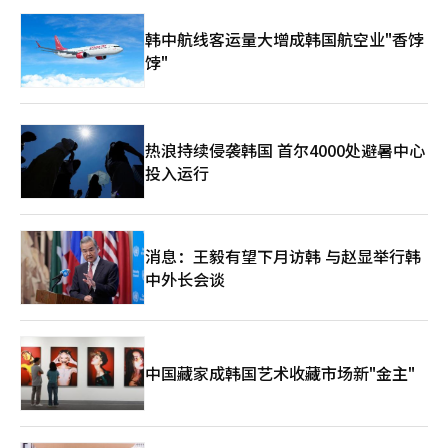
韩中航线客运量大增成韩国航空业"香饽
饽"
热浪持续侵袭韩国 首尔4000处避暑中心
投入运行
消息：王毅有望下月访韩 与赵显举行韩
中外长会谈
中国藏家成韩国艺术收藏市场新"金主"