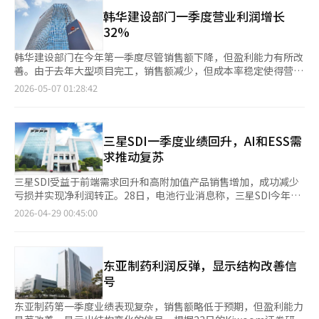
亿韩元。收入同比增长11%，营业利润同比增长66%，均创下历
外分销、粉丝平台和电商IP的销售比重增加。虽然外形增长得到确
缩减规模的背景是复杂的子公司结构和降低的盈利能力所带来的市
史新高。此次业绩由广告、商务、移动和支付等平台业务的全面增
韩华建设部门一季度营业利润增长
认，但盈利能力的恢复仍是一个挑战。特别是Tving的增长和广告
场压力。Kakao曾通过积极扩展业务，涉足平台、金融、内容、出
长推动。特别是高盈利的TalkBiz业务扩展和成本效率策略对营业
32%
销售的扩大能否减少媒体平台的亏损是关键。从第二季度开始，各
行、游戏、医疗等多个领域。然而，部分业务的亏损和重复投资增
利润的改善产生了影响。平台部门收入同比增长16%，达到
部门的盈利能力改善策略将全面展开。CJ ENM计划加强本地平台
加，使得恢复核心业务竞争力和提高成本效率成为当务之急。第一
1.1827万亿韩元。TalkBiz收入为6086亿韩元，同比增长9%。金
韩华建设部门在今年第一季度尽管销售额下降，但盈利能力有所改
合作伙伴关系，建立海外联合制作基础，增强以Anchor IP为中心
季度业绩开始反映这些重组效果。Kakao第一季度合并收入为
融广告客户需求增加和消息产品多样化推动了广告收入的增长。
善。由于去年大型项目完工，销售额减少，但成本率稳定使得营业
的广告竞争力，扩大全球艺术家活动和电商IP宇宙。电影和电视剧
1.9421万亿韩元，营业利润为2114亿韩元。收入同比增长11%，
TalkBiz广告收入同比增长16%，达到3384亿韩元。商务消息收入
利润增加。根据6日建筑行业的消息，韩华建设部门今年第一季度
2026-05-07 01:28:42
部门将加强在美洲、欧洲和亚洲的销售，并扩大在印度和中东等新
营业利润增长66%，均创下历史同期最高。以Talk Biz为中心的平
因发送量增加和广告使用范围扩大而增长27%。展示广告收入同比
销售额为5218亿韩元，营业利润为172亿韩元。销售额同比减少
市场的分销。未来的关键在于内容投资效率。CJ ENM上月推出了
台部门增长也支持了业绩。Kakao在加强基于Kakao Talk的广
增长10%。商务业务也保持稳定增长。包括礼物和TalkDeal在内
20%，但营业利润同比增长32%。销售额减少主要是由于大型项
一部制作成本为5亿韩元的AI混合电影《公寓》，试验了降低制作
告、商务、支付等核心业务的同时，推进Agentic AI平台转型。通
的TalkBiz商务交易额为2.9万亿韩元，同比增长10%。Kakao表
目完工的基数效应。然而，通过集中于核心业务和改善成本率，营
成本的可能性。除了演员表演外，背景和视觉效果均由AI实现。在
过投资组合的优化，Kakao计划将资源集中于Kakao Talk和AI的
示，生鲜食品和家电产品的强化以及个性化推荐功能的提升推动了
业利润有所增加，营业利润率达到3.3%，同比上升1.3个百分点。
三星SDI一季度业绩回升，AI和ESS需
内容制作成本增加的情况下，AI制作技术能否真正改善成本结构备
竞争力提升。关键在于重组后的增长动力。虽然剥离子公司损失可
交易额的增长。特别是在3月举行的“Kakao购物节”中，
季度数据显示，去年第一季度销售额为6536亿韩元，第二季度为
求推动复苏
受关注。CJ ENM的相关人士表示：“Tving用户和广告销售的持
以短期改善盈利能力，但长期来看，Kakao Talk和AI业务需要创
TalkStore交易额增长18%，礼物中的自购交易额增长53%。然
7376亿韩元，第三季度为7040亿韩元，第四季度为6106亿韩元，
续增长以及内容海外销售的良好表现实现了一季度的外形增
造新的收入来源。Kakao能否将拥有5000万用户基础的
而，商务收入仅增长1%，达到2700亿韩元。移动和支付业务也继
今年第一季度降至5218亿韩元。营业利润去年第一季度为130亿韩
三星SDI受益于前端需求回升和高附加值产品销售增加，成功减少
长。”他还表示：“在第二季度，我们将专注于通过各部门的业务
Messenger转型为AI代理平台，并与广告、商务、搜索、支付服务
续增长。平台其他收入同比增长30%，达到5065亿韩元。Kakao
元，第二季度为829亿韩元，第三季度为189亿韩元，第四季度亏
亏损并实现净利润转正。28日，电池行业消息称，三星SDI今年一
结构改善和平台竞争力的增强来最大化分销成果，并通过扩大全球
结合，是关键所在。申钟焕表示：“2026年将进入投资组合优化
移动在出租车、停车、物流和广告业务上连续三个季度实现双位数
损404亿韩元，今年第一季度恢复至172亿韩元。新订单方面，第
季度合并销售额为3.5764万亿韩元，营业亏损为1556亿韩元。销
艺术家活动来恢复盈利能力。”※ 本报道经人工智能（AI）系统翻
2026-04-29 00:45:00
效果全面反映的阶段。今年将继续加强Kakao Talk和AI的竞争
增长，Kakao支付首次突破季度收入3000亿韩元。内容部门收入
一季度总订单额为4768亿韩元，其中建筑与开发部门为4604亿韩
售额同比增长12.6%，营业亏损减少64.2%。净利润为561亿韩
译与编辑。
力，加速实现质的收入增长和盈利能力改善。”※ 本报道经人工
为7594亿韩元，同比增长5%。音乐部门因音源和内容分销扩大，
元，基础设施部门为164亿韩元。主要项目包括平泽芝制站住宅开
元，实现盈利。在业务方面，电池业务销售额为3.3544万亿韩元，
智能（AI）系统翻译与编辑。
同比增长11%，达到4846亿韩元。媒体部门收入同比增长23%，
发项目和汝矣岛eDC二期项目，分别为3119亿韩元和1009亿韩
营业亏损为1766亿韩元。得益于电力储能系统（ESS）、不间断电
达到924亿韩元。然而，故事部门收入同比下降10%，为1824亿韩
元。春川污水处理厂合同增加部分141亿韩元也计入订单业绩。韩
源（UPS）等市场需求回升，销售额增加，盈利能力改善。特别是
东亚制药利润反弹，显示结构改善信
元。今年第一季度营业费用为1.7307万亿韩元，同比增长7%，显
华建设部门今年的总新订单目标为3.1万亿韩元，建筑与开发部门
美国本地ESS生产扩张带来的税收优惠和高附加值圆柱形电池销售
号
示出盈利能力的改善。Kakao表示，通常第一季度是季节性淡季，
目标为2.3万亿韩元，基础设施部门目标为8000亿韩元。建筑与开
良好，推动了亏损减少。电子材料业务销售额为2220亿韩元，营
但由于核心业务结构调整和成本效率的影响，营业利润增长66%，
发部门的核心是重建与再开发项目，城市整备项目目标为1.2万亿
业利润为210亿韩元，保持盈利。半导体材料销售稳定，主要客户
东亚制药第一季度业绩表现复杂，销售额略低于预期，但盈利能力
营业利润率达到11%。此外，Kakao从本次业绩开始，将Kakao游
韩元，住宅项目目标为9000亿韩元，数据中心领域目标为3000亿
旗舰智能手机销售增加，带动显示材料需求回升。三星SDI一季度