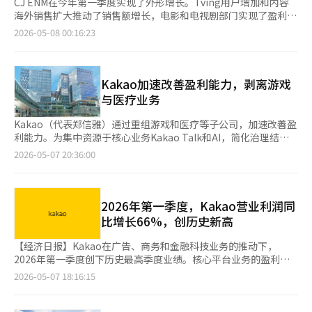
CJ ENM在今年第一季度实现了外形增长。Tving用户增加和内容
海外销售扩大推动了销售额增长，电影和电视剧部门实现了盈利。
然而，电视广告疲软和音乐部门的亏损使得整体营业利润仅为15亿
2026-05-08 00:16:23
韩元。CJ ENM宣布，2026年第一季度合并营业利润为15亿韩元，
同比增长107.2%。同期销售额为1.3297万亿韩元，增长16.8%。
净亏损为61亿韩元，亏损幅度有所缩小。娱乐业务的IP竞争力和海
外销售扩展支撑了业绩。电影和电视剧部门的销售额为4573亿韩
Kakao加速改善盈利能力，剥离游戏
元，同比增长44.8%，营业利润为80亿韩元，实现了盈利。全球市
与医疗业务
场上，优质内容制作和分销的扩大以及综艺和音乐内容的海外销售
对盈利能力的改善做出了贡献。媒体平台部门的销售额为3268亿
Kakao（代表郑信雅）通过重组游戏和医疗等子公司，加速改善盈
韩元，增长11.6%。Tving的增长推动了销售额的扩大。然而，由
利能力。为集中资源于核心业务Kakao Talk和AI，简化治理结
于经济衰退导致广告需求下降，电视广告销售减少，录得营业亏损
构，减少非核心业务负担。Kakao首席财务官申钟焕在2026年第
2026-05-07 20:36:00
212亿韩元。Tving通过扩大合作和独家内容的成功吸引了更多用
一季度业绩发布会上表示：“包括医疗和游戏在内的剥离公司合计
户。通过与SSG和乐天卡等的合作，用户在一年内增长了37.3%。
营业亏损约为1000亿韩元。剔除这些损失后，预计年度营业利润
独家内容和WBC的成功推动了Tving广告销售同比增长35.3%。
率将改善近2个百分点。”Kakao去年底出售了Kakao Healthcare
OTT的增长支撑了平台部门的外形。音乐部门的销售额为1670亿
的股份，今年也在推进Kakao Games的重组。Kakao Games已被
2026年第一季度，Kakao营业利润同
韩元，营业亏损58亿韩元。由于《Show Me The Money 12》的
列为待售资产，相关损益被归类为终止经营损益。Kakao将不再是
比增长66%，创历史新高
成功，Mnet的销售额增加，Mnet Plus的销售额同比增长
最大股东，但将保留少数股权，以分享未来业务增长带来的价值提
263.1%。然而，艺术家活动和内容投资的负担限制了盈利能力的
升。此次重组不仅是简单的子公司出售，更是以核心业务为中心的
【经济日报】Kakao在广告、商务和金融科技业务的推动下，
改善。电商部门的销售额为3785亿韩元，增长4.5%，营业利润为
体质改善。Kakao计划剥离盈利贡献较低或亏损负担较大的业务，
2026年第一季度创下历史最高季度业绩。核心平台业务的盈利能
239亿韩元，下降7.6%。内容电商的扩展和粉丝IP的加强以及移动
使核心业务的利润增长更清晰地反映在合并业绩中。治理结构的简
力有所改善，人工智能（AI）业务重组的效果显现，营业利润大幅
2026-05-07 18:16:15
直播电商的增长推动了销售额的增加，但内容制作和AI优化等移动
化也在同步进行。Kakao的合并子公司数量已减少至93家，Kakao
增长。7日，Kakao公告显示，根据韩国国际财务报告准则（K-
竞争力的投资对利润率造成了压力。此次业绩显示出CJ ENM的业
Games的剥离完成后将缩减至87家。若AXZ的出售通过公平交易
IFRS），今年第一季度收入为1.9421万亿韩元，营业利润为2114
务结构正处于转型阶段。传统的电视广告依赖度降低，而OTT、海
委员会的企业合并审查，合并子公司数量可能进一步减少。Kakao