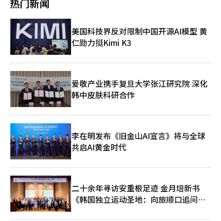
热门新闻
表示，《Night Crows 2》和《MIR5》能否通过全球统一版本策略
力。”第四季度，NCT DREAM、Aespa、RIIZE、NCT WISH等核
快速占领市场，将是Wemade今年业绩的关键。如果在主机和电竞
心IP的全球巡演及MD和授权业务表现突出。SM C&C、SM Japan
等新领域取得成功，Wemade将被重新评估为具备可持续增长结构
等主要子公司业绩改善，粉丝平台DearU的并入也带来了积极影
美国科技界反对限制中国开源AI模型 黄
的全球游戏公司。※ 本报道经人工智能（AI）系统翻译与编辑。
响。“SM NEXT 3.0”的另一重点是全球战略。张哲赫表示：“我
仁勋力挺Kimi K3
们设计了一个注重可持续性和效率的方向。”他强调将积极利用战
略合作伙伴关系，根据IP特性和市场条件细分目标地区，以最大化
成果可见性。这表明公司通过“选择与集中”来减少风险并提高盈
利能力。◆ 2026年上半年“史上最强阵容”持续增长SM预计在
2026年上半年继续保持增长势头，凭借强大的艺人阵容。第一季
爱敬产业携手复旦大学张江研究院 深化
度将推出EXO和Irene的正规专辑，以及新组合NCT JNJM和新人
韩中皮肤科研合作
女团Hearts2Hearts的新作。第二季度将有泰容、Aespa、NCT
WISH的正规专辑和RIIZE的迷你专辑。演唱会方面，Super Junior
20周年巡演、NCT DREAM、Aespa、RIIZE的亚洲巡演，以及东
方神起的日本日产体育场演出等大型活动也将陆续举行。证券界对
李在明发布《旧金山AI宣言》将与全球
SM的前景持乐观态度，认为公司在摆脱“经营权争议”后，专注
共启AI黄金时代
于增强主营业务竞争力，企业价值将得到重新评估。※ 本报道经
人工智能（AI）系统翻译与编辑。
二十余年寻访安重根足迹 金月培新书
《韩国独立运动圣地：向旅顺口追问历
史》出版