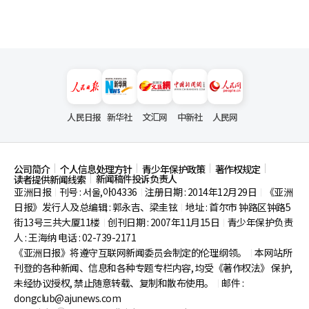
人民日报
新华社
文汇网
中新社
人民网
公司简介
个人信息处理方针
青少年保护政策
著作权规定
新闻稿件投诉负责人
读者提供新闻线索
亚洲日报
刊号 : 서울,아04336
注册日期 : 2014年12月29日
《亚洲
|
|
|
日报》发行人及总编辑 : 郭永吉、梁圭铉
地址 : 首尔市
钟路区钟路5
|
街13号三共大厦11楼
创刊日期 : 2007年11月15日
青少年保护负责
|
|
人 : 王海纳 电话 : 02-739-2171
《亚洲日报》将遵守互联网新闻委员会制定的伦理纲领。
本网站所
|
刊登的各种新闻、信息和各种专题专栏内容, 均受《著作权法》
保护,
未经协议授权, 禁止随意转载、复制和散布使用。
邮件 :
|
dongclub@ajunews.com