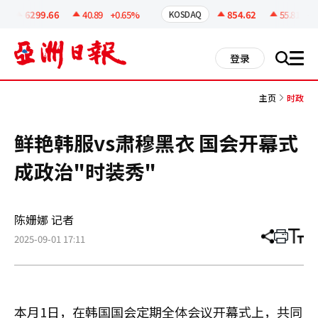
코
인
6299.66
40.89
+0.65%
854.62
55.81
+6.
KOSDAQ
정
보
all
登录
搜
men
索
主页
时政
鲜艳韩服vs肃穆黑衣 国会开幕式
成政治"时装秀"
陈姗娜 记者
2025-09-01 17:11
分
打
调
享
印
整
文
大
章
小
本月1日，在韩国国会定期全体会议开幕式上，共同