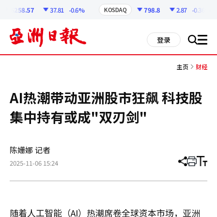
코
인
6258.57
37.81
-0.6%
798.8
2.87
-0.36%
KOSDAQ
정
보
all
登录
搜
men
索
主页
财经
AI热潮带动亚洲股市狂飙 科技股
集中持有或成"双刃剑"
陈姗娜 记者
2025-11-06 15:24
分
打
调
享
印
整
文
大
章
小
随着人工智能（AI）热潮席卷全球资本市场，亚洲