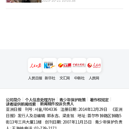
2025-10-21 10:03:38
人民日报
新华社
文汇网
中新社
人民网
公司简介
个人信息处理方针
青少年保护政策
著作权规定
新闻稿件投诉负责人
读者提供新闻线索
亚洲日报
刊号 : 서울,아04336
注册日期 : 2014年12月29日
《亚洲
|
|
|
日报》发行人及总编辑 : 郭永吉、梁圭铉
地址 : 首尔市
钟路区钟路5
|
街13号三共大厦11楼
创刊日期 : 2007年11月15日
青少年保护负责
|
|
人 : 王海纳 电话 : 02-739-2171