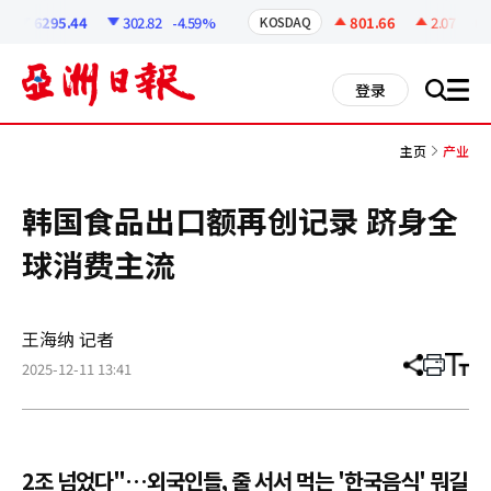
코
인
6295.44
302.82
-4.59%
801.66
2.07
+0.2
KOSDAQ
정
보
all
登录
搜
men
索
主页
产业
韩国食品出口额再创记录 跻身全
球消费主流
王海纳 记者
2025-12-11 13:41
分
打
调
享
印
整
文
大
章
小
2조 넘었다"…외국인들, 줄 서서 먹는 '한국음식' 뭐길