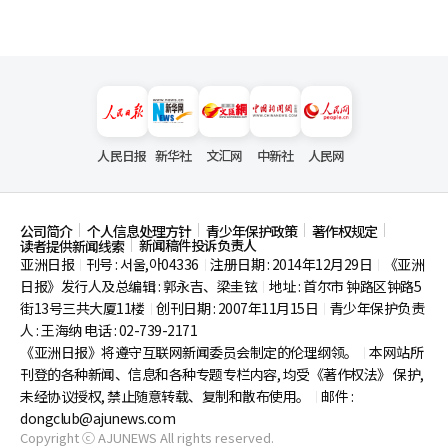
人民日报
新华社
文汇网
中新社
人民网
公司简介
个人信息处理方针
青少年保护政策
著作权规定
新闻稿件投诉负责人
读者提供新闻线索
亚洲日报
刊号 : 서울,아04336
注册日期 : 2014年12月29日
《亚洲
|
|
|
日报》发行人及总编辑 : 郭永吉、梁圭铉
地址 : 首尔市
钟路区钟路5
|
街13号三共大厦11楼
创刊日期 : 2007年11月15日
青少年保护负责
|
|
人 : 王海纳 电话 : 02-739-2171
《亚洲日报》将遵守互联网新闻委员会制定的伦理纲领。
本网站所
|
刊登的各种新闻、信息和各种专题专栏内容, 均受《著作权法》
保护,
未经协议授权, 禁止随意转载、复制和散布使用。
邮件 :
|
dongclub@ajunews.com
Copyright ⓒ AJUNEWS All rights reserved.