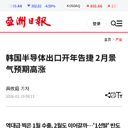
코
인
6295.44
302.82
-4.59%
801.66
2.07
+0.26
KOSDAQ
정
보
all
登录
搜
men
索
主页
产业
韩国半导体出口开年告捷 2月景
气预期高涨
具攸庭 기자
2026-02-19 09:13
分
打
调
享
印
整
文
大
章
小
역대급 찍은 1월 수출, 2월도 이어갈까…'1선발' 반도