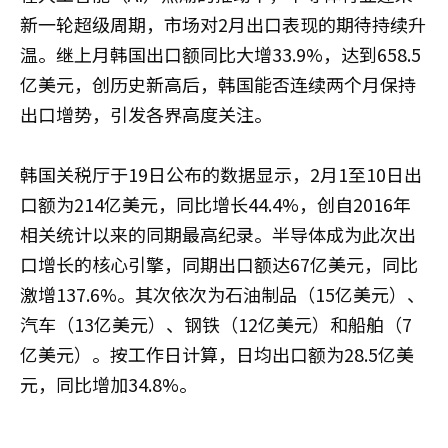
新一轮超级周期，市场对2月出口表现的期待持续升
温。继上月韩国出口额同比大增33.9%，达到658.5
亿美元，创历史新高后，韩国能否连续两个月保持
出口增势，引发各界高度关注。
韩国关税厅于19日公布的数据显示，2月1至10日出
口额为214亿美元，同比增长44.4%，创自2016年
相关统计以来的同期最高纪录。半导体成为此次出
口增长的核心引擎，同期出口额达67亿美元，同比
激增137.6%。其次依次为石油制品（15亿美元）、
汽车（13亿美元）、钢铁（12亿美元）和船舶（7
亿美元）。按工作日计算，日均出口额为28.5亿美
元，同比增加34.8%。