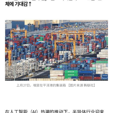
체에 기대감↑
上月27日，堆放在平泽港的集装箱 【图片来源 韩联社】
在人工智能（AI）热潮的推动下，半导体行业迎来