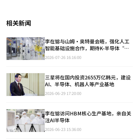
相关新闻
李在镕与山姆·奥特曼会晤，强化人工
智能基础设施合作，期待K-半导体“无
衰退的十年”
2026-07-26 16:16:00
三星将在国内投资2655万亿韩元，建设
AI、半导体、机器人等产业基地
2026-06-29 17:20:00
李在镕访问HBM核心生产基地，亲自关
注AI半导体
2026-06-23 15:36:00