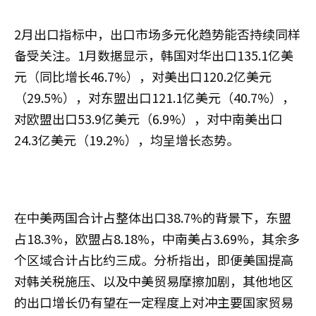
2月出口指标中，出口市场多元化趋势能否持续同样
备受关注。1月数据显示，韩国对华出口135.1亿美
元（同比增长46.7%），对美出口120.2亿美元
（29.5%），对东盟出口121.1亿美元（40.7%），
对欧盟出口53.9亿美元（6.9%），对中南美出口
24.3亿美元（19.2%），均呈增长态势。
在中美两国合计占整体出口38.7%的背景下，东盟
占18.3%，欧盟占8.18%，中南美占3.69%，其余多
个区域合计占比约三成。分析指出，即便美国提高
对韩关税施压、以及中美贸易摩擦加剧，其他地区
的出口增长仍有望在一定程度上对冲主要国家贸易