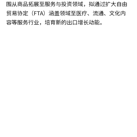
围从商品拓展至服务与投资领域，拟通过扩大自由
贸易协定（FTA）涵盖领域至医疗、流通、文化内
容等服务行业，培育新的出口增长动能。