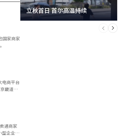
立秋首日 首尔高温持续
极端
个
前
一
下
他国家商家
务。
和京畿道利
。凭借“直
潜在的强有
储配送业务，
速卖通商家
。业内普遍
中小型企业，