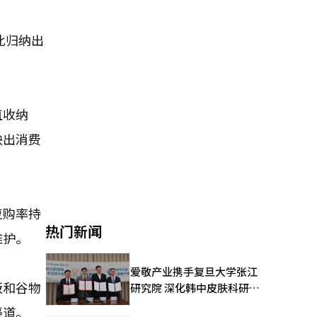
此归纳出
直收纳
映出消费
复购率持
热门新闻
维护。
爱敬产业携手复旦大学张江
饭和谷物
研究院 深化韩中皮肤科研合
作
渠道。