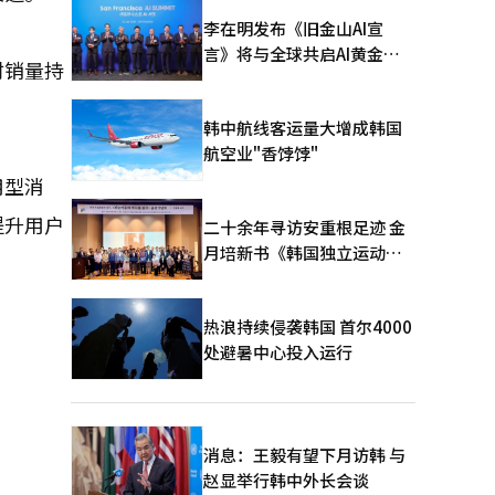
李在明发布《旧金山AI宣
言》将与全球共启AI黄金时
材销量持
代
韩中航线客运量大增成韩国
航空业"香饽饽"
用型消
提升用户
二十余年寻访安重根足迹 金
月培新书《韩国独立运动圣
地：向旅顺口追问历史》出
版
热浪持续侵袭韩国 首尔4000
处避暑中心投入运行
消息：王毅有望下月访韩 与
赵显举行韩中外长会谈