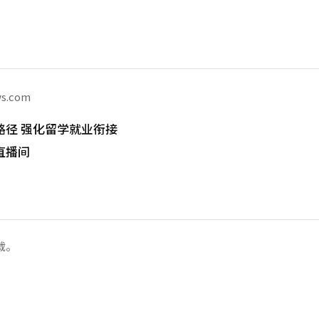
ws.com
路径 强化留学就业衔接
直播间
载。