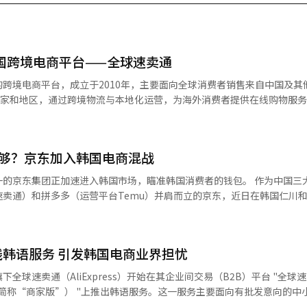
경제】中国跨境电商平台——全球速卖通
跨境电商平台，成立于2010年，主要面向全球消费者销售来自中国及其
国家和地区，通过跨境物流与本地化运营，为海外消费者提供在线购物服
不够？京东加入韩国电商混战
集团正加速进入韩国市场，瞄准韩国消费者的钱包。 作为中国三大电商平台
卖通）和拼多多（运营平台Temu）并肩而立的京东，近日在韩国仁川
运营。这一举动意味着京东距离正式在韩开展电商业务已进入倒计时阶段
，京东在中国本土电商市场上已占据领先地位，未来在韩国市场亦被视为
线韩语服务 引发韩国电商业界担忧
目前，京东物流已承接部分美国消费品品牌及韩国本土美妆、宠物电商企业的仓
为首家在韩国直接运营物流中心的中国跨境电商企
全球速卖通（AliExpress）开始在其企业间交易（B2B）平台 "全球
在进军泰国、印尼等地时也均先行布局物流体系，随后展开电商平台业务
ness，以下简称“商家版”） "上推出韩语服务。这一服务主要面向有批发意向的
国电商市场奠定基础。 成立于1998年的京东，起步于北京中关
 虽然页面已经开