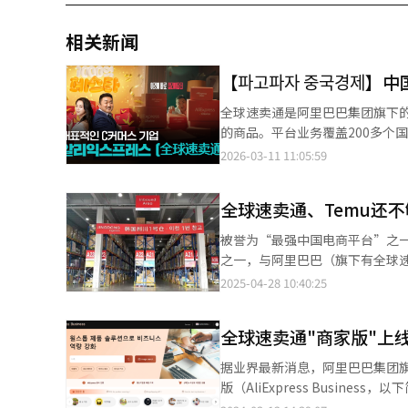
相关新闻
【파고파자 중국
全球速卖通是阿里巴巴集团旗下的
的商品。平台业务覆盖200多个
2026-03-11 11:05:59
全球速卖通、Temu还
被誉为“最强中国电商平台”之一的京东
之一，与阿里巴巴（旗下有全球速
川开设物流中心，启动本地仓储
2025-04-28 10:40:25
采、正品保障、次日达”等优势
力竞争者。 据京东28日消息，自本月24日起，京东已依托仁川与利川物流中心，面向全球卖家提供一体化
全球速卖通"商家版"上
（Fulfillment）服务。
并在首尔及京畿部分地区开通了12小时内快速配送服务。 京东成
据业界最新消息，阿里巴巴集团旗下
业。按照其一贯战略，京东此前
版（AliExpress Busi
认为，京东此次在韩的物流投资，意在为全面开拓韩
通过独家价格，销售200多万件商品。 全球速卖通相关负责人表示，目前“商家版”未能正式上线。