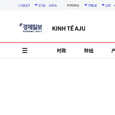
코
인
6258.57
37.81
-0.6%
798.8
2.87
-0.3
PI
KOSDAQ
정
보
时政
财经
all
menu