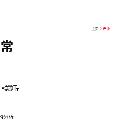
主页
产业
"常
分
打
调
享
印
整
文
大
章
小
据的分析