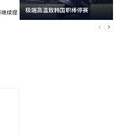
极端高温致韩国职棒停赛
首尔
将继续提
个
前
一
下