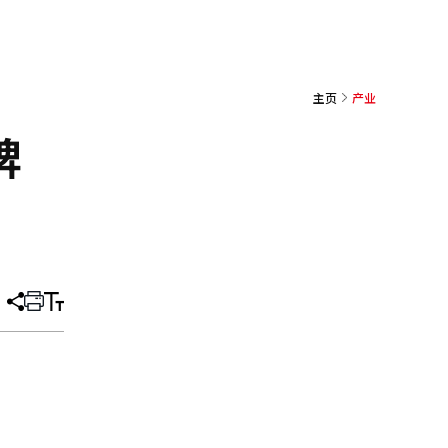
主页
产业
牌
分
打
调
享
印
整
文
大
章
小