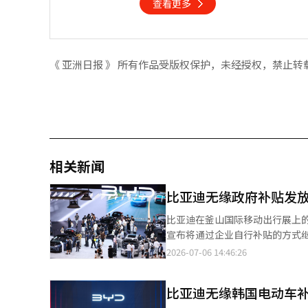
查看更多
《 亚洲日报 》 所有作品受版权保护，未经授权，禁止转
相关新闻
比亚迪无缘政府补贴发放
比亚迪在釜山国际移动出行展上的展台。【图片提供 韩联社
宣布将通过企业自行补贴的方式继续为消
亚迪韩国将于本月实施“环保零
2026-07-06 14:46:26
额。由于未能通过今年首次实施
者将无法获得中央及地方政府提供的电动车购车补贴。 根据方案，购买比亚
比亚迪无缘韩国电动车补
7）的消费者，可获得152万韩元