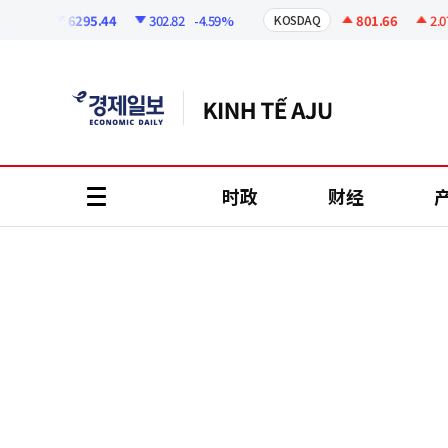
코
인
6295.44
302.82
-4.59%
801.66
2.07
+
I
KOSDAQ
정
보
时政
财经
all
menu