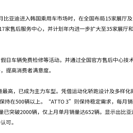
月比亚迪进入韩国乘用车市场时，在全国布局15家展厅及
17家售后服务中心，并计划年内进一步扩大至35家展厅和
节假日车辆免费检修等活动。并通过全国官方售后中心技
平，提高消费者满意度。
7”销量最高，已成为主力车型。凭借运动化轿跑设计及多样化
均保持在500辆以上。“ATTO 3”则保持稳定需求，每月
单量已突破2000辆，仅上月单月销量达652辆。显示出比
场认可。