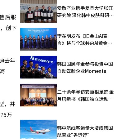
爱敬产业携手复旦大学张江
研究院 深化韩中皮肤科研合
售后服
作
绩，创下
李在明发布《旧金山AI宣
言》将与全球共启AI黄金时
代
迪去年
韩国国民年金参与投资中国
（海
自动驾驶企业Momenta
二十余年寻访安重根足迹 金
月培新书《韩国独立运动圣
车型，并
地：向旅顺口追问历史》出
版
75万
韩中航线客运量大增成韩国
航空业"香饽饽"