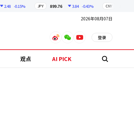
48
-0.15%
899.76
3.84
-0.43%
210.96
JPY
CNY
2026年08月07日
登录
weibo
weixin
youtube
观点
AI PICK
搜
索