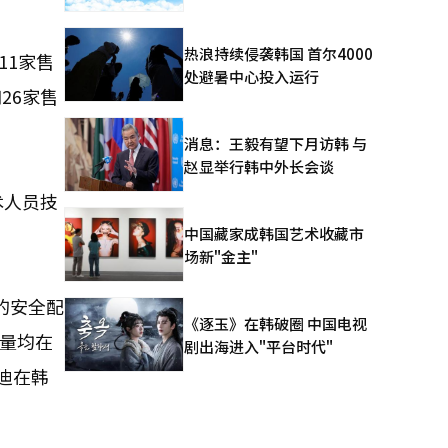
热浪持续侵袭韩国 首尔4000
11家售
处避暑中心投入运行
26家售
消息：王毅有望下月访韩 与
赵显举行韩中外长会谈
术人员技
中国藏家成韩国艺术收藏市
场新"金主"
的安全配
《逐玉》在韩破圈 中国电视
销量均在
剧出海进入"平台时代"
亚迪在韩