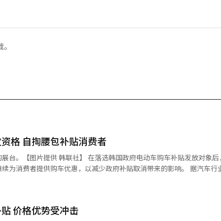
载。
资格 自掏腰包补贴消费者
】 在落选韩国政府电动车购车补贴发放对象后，比亚迪
费者提供购车优惠，以减少政府补贴取消带来的影响。 据汽车行业消息，比
排放汽车客户支持计划”，由企业承担此前由韩国政府提供的电动汽车购
的电动车推广项目执行主体综合评估，自本月1日起，在韩购买比亚迪电动
迪旗下中型纯电SUV“海狮7”（Sealion
贴 价格优势受冲击
（约合人民币6700元）的企业补贴，中型纯电轿车“海豹”（Seal）后