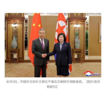
本月9日，中国外交部长王毅在平壤会见朝鲜外相崔善姬。【图片提供
韩联社】