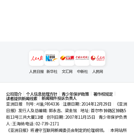
人民日报
新华社
文汇网
中新社
人民网
公司简介
个人信息处理方针
青少年保护政策
著作权规定
新闻稿件投诉负责人
读者提供新闻线索
亚洲日报
刊号 : 서울,아04336
注册日期 : 2014年12月29日
《亚洲
|
|
|
日报》发行人及总编辑 : 郭永吉、梁圭铉
地址 : 首尔市
钟路区钟路5
|
街13号三共大厦11楼
创刊日期 : 2007年11月15日
青少年保护负责
|
|
人 : 王海纳 电话 : 02-739-2171
《亚洲日报》将遵守互联网新闻委员会制定的伦理纲领。
本网站所
|