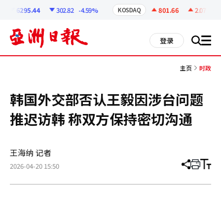
코
인
6295.44
302.82
-4.59%
801.66
2.07
+0.2
KOSDAQ
정
보
all
登录
搜
men
索
主页
时政
韩国外交部否认王毅因涉台问题
推迟访韩 称双方保持密切沟通
王海纳 记者
2026-04-20 15:50
分
打
调
享
印
整
文
大
章
小