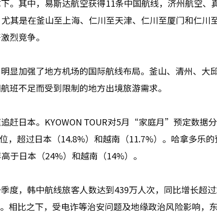
下。其中，易斯达航空获得11条中国航线，济州航空、
关航权。尤其是在釜山至上海、仁川至天津、仁川至厦门和仁川
开激烈竞争。
，明显加强了地方机场的国际航线布局。釜山、清州、大
因航班不足而受到限制的地方出境旅游需求。
赶日本。KYOWON TOUR对5月“家庭月”预定数据
位，超过日本（14.8%）和越南（11.7%）。哈拿多乐
高于日本（24%）和越南（14%）。
季度，韩中航线旅客人数达到439万人次，同比增长超过
次）。相比之下，受电诈等治安问题及地缘政治风险影响，