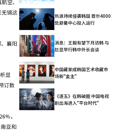
真航空、
至无锡这
热浪持续侵袭韩国 首尔4000
处避暑中心投入运行
消息：王毅有望下月访韩 与
邱、襄阳
赵显举行韩中外长会谈
中国藏家成韩国艺术收藏市
分析显
场新"金主"
的预订数
《逐玉》在韩破圈 中国电视
剧出海进入"平台时代"
26%，
东南亚和