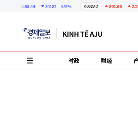
코
인
6295.44
302.82
-4.59%
801.66
2.07
+
I
KOSDAQ
정
보
时政
财经
all
menu