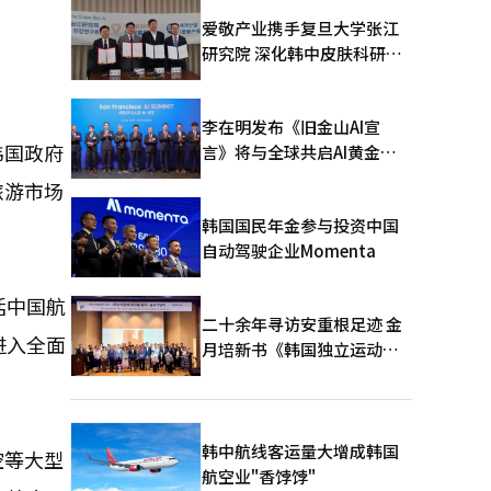
爱敬产业携手复旦大学张江
研究院 深化韩中皮肤科研合
作
李在明发布《旧金山AI宣
韩国政府
言》将与全球共启AI黄金时
代
旅游市场
韩国国民年金参与投资中国
自动驾驶企业Momenta
括中国航
二十余年寻访安重根足迹 金
进入全面
月培新书《韩国独立运动圣
地：向旅顺口追问历史》出
版
韩中航线客运量大增成韩国
空等大型
航空业"香饽饽"