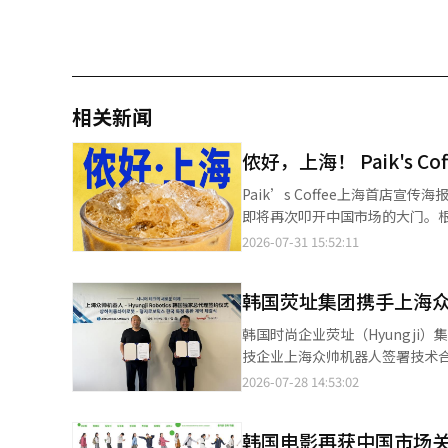
相关新闻
侬好，上海！ Paik's 
Paik’s Coffee上海首店宣传海报 【图片提供 网络】 由韩国明星大厨白钟
即将再次叩开中国市场的大门。根据
尔夜市”，这也是品牌时隔数年后重新布局中国市场。 这并非Paik’s Cof
2026-07-31 15:52:11
曾在上海闵行区吴中路附近的万
市场。如今选择“二次入华”，
韩国荧址集团携手上海众
变化。 韩国素有“咖啡共和国”之称，目前全国咖啡门店已突破10万家。Mega MGC Coffee、Compose Coffee、
Paik’s Coffee等平价
韩国时尚企业荧址（Hyungji
始把增长希望寄托于海外市场。 Mega MGC Coffee以蒙古作为海外第一站，目前已在乌兰巴托开设多家门店，并设
技企业上海众帅机器人签署技术合作及韩国市场独家商业化协
立日本法人，积极研究进入日本及美
崔俊浩（音）、众帅机器人董事
2026-07-28 14:53:02
湾，并计划进一步进入菲律宾市场。 相比之下，Paik’s Coffee的海外布局更加谨慎，目前仍处于评估
作方向及市场拓展战略交换意见。 值得关注的是，双方早在今年1月便签署了面向老年群体的可穿戴机器人联合
美国等市场发展机会的阶段。 相比菲律宾、蒙古等新兴市场，中国无疑拥有更加庞大的消费基础。近年来，中国咖啡
协议，此次签约则是推动产品进
消费保持高速增长，虽然人均咖
韩国电影再获中国市场关
穿戴机器人在韩国市场的流通与营销，并依