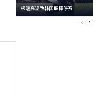
极端高温致韩国职棒停赛
首尔
个
前
一
下