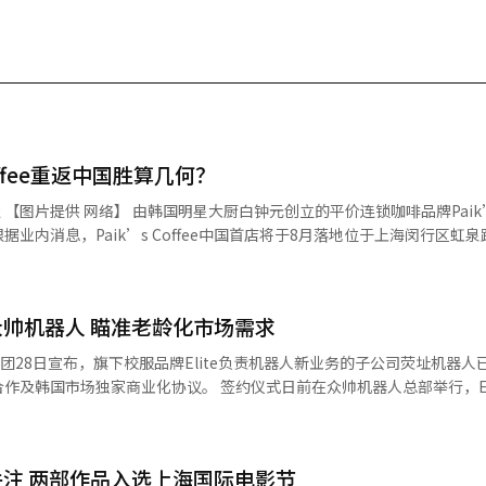
Coffee重返中国胜算几何？
元创立的平价连锁咖啡品牌Paik’s Coffee
业内消息，Paik’s Coffee中国首店将于8月落地位于上海闵行区虹
fee首次进入中国。早年，Paik’s Coffee
象城开设门店，但由于市场环境及经营因素变化，门店最终关闭，品牌一
既体现了品牌对中国消费市场长期潜力的看好，也折射出韩国咖啡行业正
帅机器人 瞄准老龄化市场需求
品牌均拥有数千家门店，新增门店已难以支撑企业持续高速增长，越来越多的连锁
）集团28日宣布，旗下校服品牌Elite负责机器人新业务的子公司荧址机器人
议。 签约仪式日前在众帅机器人总部举行，Elite代表
国市场，同时推进柬埔寨门店建设。Compose Coffee则已布局新加
长李元州等双方负责人出席。双方当天签署韩国市场产品供应协议，并就
中国、日本、
研发
入韩国市场的重要后续举措。根据协议，荧址机器人将全面负责众帅机器
啡消费量仍韩国，但潜力空间巨大。年轻消费群体不断扩大，三、四线城
注 两部作品入选上海国际电影节
托荧址集团覆盖全国的代理商网络开展销售。 除产品销售外，荧址机器人