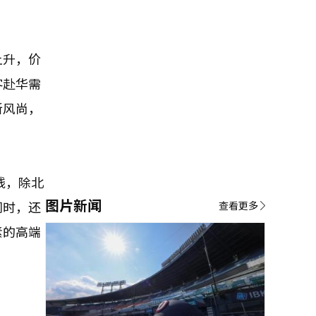
上升，价
客赴华需
新风尚，
线，除北
图片新闻
同时，还
查看更多
素的高端