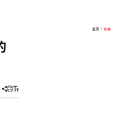
主页
社会
的
分
打
调
享
印
整
文
大
章
小