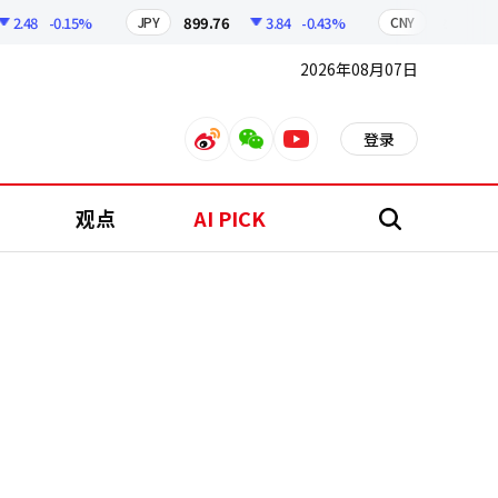
48
-0.15%
899.76
3.84
-0.43%
210.96
JPY
CNY
2026年08月07日
登录
weibo
weixin
youtube
观点
AI PICK
搜
索