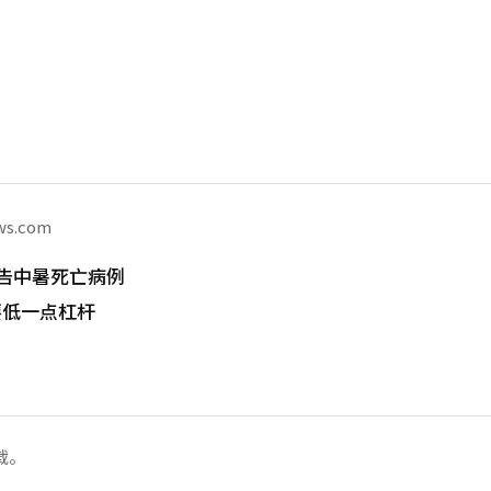
ws.com
告中暑死亡病例
要低一点杠杆
载。