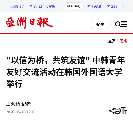
코
인
6258.57
37.81
-0.6%
798.8
2.87
-0.36%
KOSDAQ
정
보
all
登录
搜
men
索
主页
现场
"以信为桥，共筑友谊" 中韩青年
友好交流活动在韩国外国语大学
举行
王海纳 记者
2026-05-10 12:13
分
打
调
享
印
整
文
大
章
小