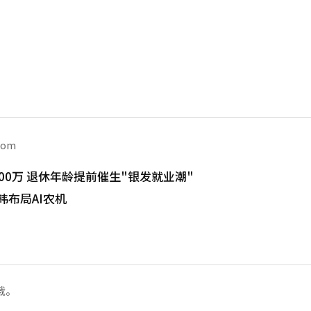
com
00万 退休年龄提前催生"银发就业潮"
韩布局AI农机
载。