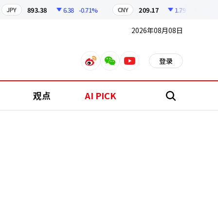
893.38
6.38
-0.71%
209.17
1.79
-0.86%
PY
CNY
2026年08月08日
登录
weibo
weixin
youtube
观点
AI PICK
搜
索