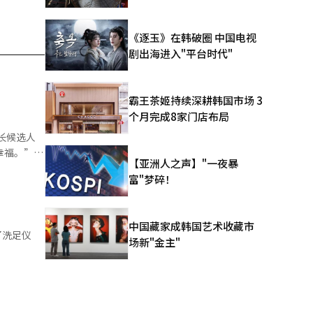
《逐玉》在韩破圈 中国电视
剧出海进入"平台时代"
霸王茶姬持续深耕韩国市场 3
个月完成8家门店布局
幸福。”
【亚洲人之声】"一夜暴
富"梦碎！
品。”对
：“当时，
中国藏家成韩国艺术收藏市
场新"金主"
间结构和城
深远。”※