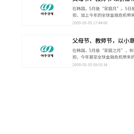
在韩国，5月是“家庭月”。5日
担，加上今年的全球金融危机带
表达谢意。 其代表性的礼物就是茶。据现代百货店5日发表称，从1日至3日绿茶、普洱茶等茶类销售额去年同比增加
2009-05-05 17:44:06
31%。 因为茶产品的价格比较合理，而且有益于健康，因此作为父母节、教师节的礼物，茶受到了青睐。 乐天百货
店从上月26日到本月3日，茶类
父母节、教师节，以小
（36.4%）商品的数值。 自去年下半年以来，茶商品销售额一直保持20%以上的增长。 从去年7月到12月的茶产品销
售额同比增加25%。从今年1月到4月的销售额也去年
在韩国，5月是“家庭之月”，有
对茶的需求增加，是因为通过喝茶可以获得心理上的安慰。 在景
担，今年甚至全球金融危机带来的不
生活的要求也日益高涨。因此价格比较合理的茶产
礼物是茶。据现代百货店5日发表称，从
2009-05-05 09:55:34
元左右的绿茶、2万韩元左右的
比较合理，而且对健康良好，因此以父母节、教师节礼物受到了
迎。 现代百货店商品部门次长说，“茶商品丰富多彩，而且各种茶都有自己独特的味道和香。因此人们喜欢将茶当作
대백화점에 따르면 지난 1일부터 3일까지
礼物赠送给他人。加上，最近因
정과 여유를 주는 차 제품들이 어버이날이나 스승의 
欢迎”。 随之，有关茶的促销活动纷纷展开。 现代百货店贸易中心分店计划，从6日到10日举办“东西方名茶大
产品销售额去年同比增加30.9%。这一
展”，将绿茶、普洱茶、英国红茶等各国名茶以打折2
난달 26일부터 이달 3일까지 차류 
节礼物受到青睐。 韩国人参公社到21日召开“5月爱的大会”。即，在发送关于爱的故事的信件的人中通过抽签方式
(36.4%)의 신장세에 육박하는 수치다. 自去年下半年以来，茶产品销售额一直增加20%以上。 차 제품 매출은 
提供45万韩元左右的礼物。而且，对9
에서 지난해 하반기 이후 20% 이상의 신장세를 유지하고 있다. 
vitrosys公司也在5月一个月
月到4月的销售额也去年同比增加21%。 지난해 7월부터 12월까지 매출은 지난해 같은 기간보다 25%
健食品企业syspharm到20日为止展开“孝
서도 1월부터 4월까지 매출이 작년 동기 대비 21% 늘었다. 百货店
行“5月爱的答谢”特别活动。在
因为通过喝茶行为可以获得心理安慰。 불황기에 차 수요가 느는 것은 차 섭취를 통한 심리적 안정감과 