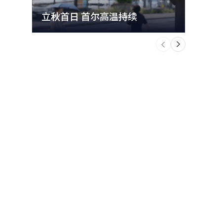
立秋首日 首尔高温持续
极端
个
迎。 롯
前
一
어버이날, 스
下
思，受到欢
고 말했다.
홍차 등 세계
元左右的礼
다. 또 제
선보인다.