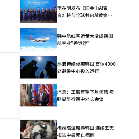
李在明发布《旧金山AI宣
言》将与全球共启AI黄金时
代
韩中航线客运量大增成韩国
航空业"香饽饽"
热浪持续侵袭韩国 首尔4000
处避暑中心投入运行
消息：王毅有望下月访韩 与
赵显举行韩中外长会谈
极端高温席卷韩国 连续五天
报告中暑死亡病例