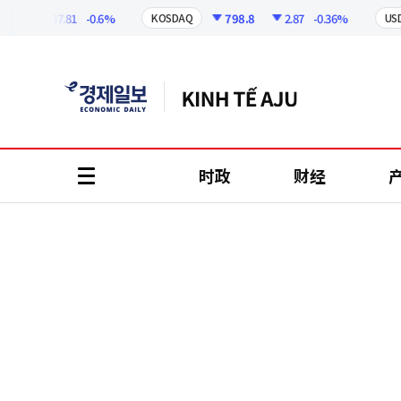
코
인
37.81
-0.6%
798.8
2.87
-0.36%
KOSDAQ
USD
정
보
时政
财经
all
menu