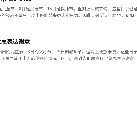
是儿童节、8日是父母节、15日是教师节。但对上班族来说，这些日子也
来的经济不景气，给上班族带来更大的压力。因此，最近人们希望以负担
产品销售额去年同比增加30.9%。这一增加幅度接近于增加幅度最大的名牌
意思表达谢意
同比增加21%。 百货店方面分析称，在经济不景气的时期人们
5日的儿童节、8日的父母节、15日的教师节。但对上班族来说，这些日
气低迷的情况下，各种压力日益严重，而人们对健康
景气施压上班族的经济情况。因此，最近人们愿意以小意思表达谢意。 其代表
品越来越受到消费者的欢迎。 乐天百货店的畅销商品是4万~8万韩
1日至3日绿茶、普洱茶等茶类销售额去年同比增加31%。 因为茶产品的价格
柿子叶茶等中低档产品。而且3万韩元左右的菊花茶作为父母节、教师节的
青睐。 불황·웰빙형 선물로 차(茶)가 뜨고 있다. 5일 현
 녹차, 보이차 등 차(茶)류 매출이 지난해 같은 기간에 비해 31% 증가했다. 마음의 
不景气，人们在赠送茶的时候还希望表达希望对方心理稳定和安慰的意思
날 선물로 인기를 끌었기 때문. 乐天百货店也从上月26日到本月3日茶类
增加幅度接近于增加幅度最大的名牌（36.4%）的数值。 롯데백화점에서도 지
0~40%的价格销售。 除此之外，保健食品也作为父母节、教师
매출이 작년 동기 대비 30.9%의 매출 신장률을 보였다. 이는 가장 높은 신장세를
현대백화점
000名购买商品的消费者通过抽签方式提供红参产品。 山参培养根企业
从去年7月到12月的茶产品销售额同比增加25%。从今年1
举办“5月家庭，山参购买活动”。该公司将把4种产品以打折20%的价格销售。 天
 증가했다. 올해 들어
”特别活动，将产品价格降低40~50%。 红参专业企业天地良到23日进
方面分析称，在不景气时期之所以对茶的需求增加，是
活动期间，购买15万韩元以上的消费者可以获得1万韩元天地良商品券，购
관련된 것으로 보인
韩元以上的消费者可以获得高级皮包。 记者 宋蕙丞