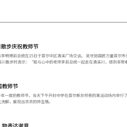
川散步庆祝教师节
在15日于首尔中区清溪广场交谈。 吴世勋国民力量首尔市长候选人
清溪川散步时表示：“能与心中的老师李前总统一起走在清溪川，感到非常
区清溪广场步行至广通桥前，期间发表了上述言论。 李前总统在散步时提
首尔，而是世界人民的首尔。”并表示：“我们需要创造出与之相称的作
件做出了很好的贡献，我会在此基础上添加软件，使其更加突出。” 吴候选人在
 庆祝韩国教师节
去年秋天，我们在这里与李前总统共同庆祝清溪川完工20周年。”并表示
内容，使首尔成为世界级城市，受到了广泛的评价。” 他进一步指出：“李
爱的空间感到非常高兴。”并补充道：“他提到，清溪川所引发的城市空
生洗脚，展现出浓浓的师生情。
空间，成为全球标准的标杆。” 吴候选人表示：“我会铭记这番话，
，并让外国人也能借鉴的空间。” 最后，他强调：“清溪川项目给我
生翻天覆地变化的开端。能与我心中的老师李前总统在清溪川散步，意义
译与编辑。
礼物表达谢意