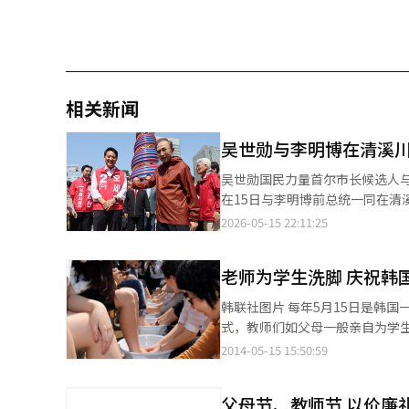
相关新闻
吴世勋与李明博在清溪
吴世勋国民力量首尔市长候选人与李明博前总统
在15日与李明博前总统一同在
当天上午，吴候选人与李前总统从首尔中
2026-05-15 22:11:25
到：“现在的首尔不仅是我们的
此，吴候选人回应道：“您为这项硬
老师为学生洗脚
交谈后接受记者采访时提到：“
李前总统在硬件基础上增添了丰富的文化
韩联社图片 每年5月15日是韩国一年一度的教师节，当天下午开封中学在首尔新井桥旁的某运动场内举行了洗足仪
前总统对清溪川成为首尔市民喜
式，教师们如父母一般亲自为学
市设计的变化，应该成为外国人眼中引以为傲的
2014-05-15 15:50:59
努力将清溪川升级为能够提升首尔市民生活质量
的启示是，成为了之后首尔市发
本报道经人工智能（AI）系统翻
父母节、教师节 以价廉