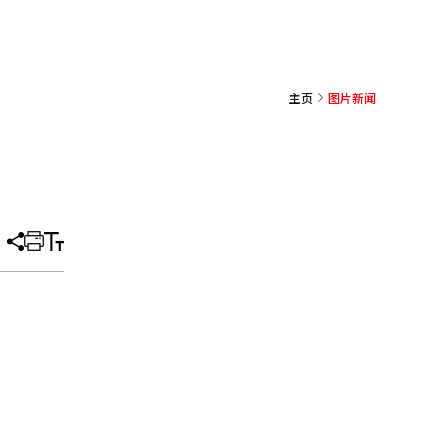
主页
图片新闻
分
打
调
享
印
整
文
大
章
小