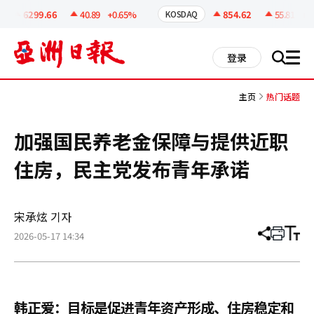
코
인
6299.66
40.89
+0.65%
854.62
55.81
+6.
KOSDAQ
정
보
all
登录
搜
men
索
主页
热门话题
加强国民养老金保障与提供近职
住房，民主党发布青年承诺
宋承炫 기자
2026-05-17 14:34
分
打
调
享
印
整
文
大
章
小
韩正爱：目标是促进青年资产形成、住房稳定和