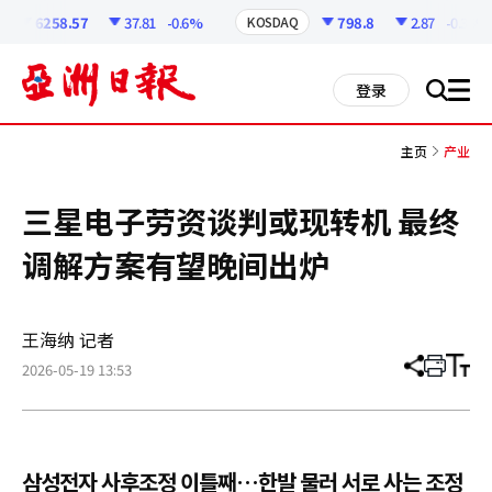
코
인
6258.57
37.81
-0.6%
798.8
2.87
-0.36%
KOSDAQ
정
보
all
登录
搜
men
索
主页
产业
三星电子劳资谈判或现转机 最终
调解方案有望晚间出炉
王海纳 记者
2026-05-19 13:53
分
打
调
享
印
整
文
大
章
小
삼성전자 사후조정 이틀째…한발 물러 서로 사는 조정