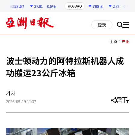
코
인
6258.57
37.81
-0.6%
798.8
2.87
-0.36%
KOSDAQ
정
보
all
登录
搜
men
索
主页
产业
波士顿动力的阿特拉斯机器人成
功搬运23公斤冰箱
기자
2026-05-19 11:37
分
打
调
享
印
整
文
大
章
小