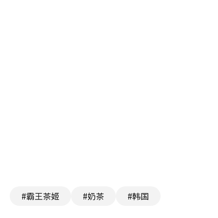
#霸王茶姬
#奶茶
#韩国