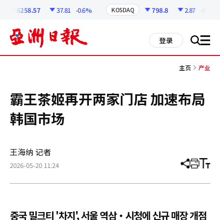
코
인
6258.57
37.81
-0.6%
798.8
2.87
-0.36%
KOSDAQ
정
보
all
登录
搜
men
索
主页
产业
霸王茶姬再开两家门店 加速布局
韩国市场
王海纳 记者
2026-05-20 11:24
分
打
调
享
印
整
文
大
章
小
중국 밀크티 '차지', 서울 역삼·시청에 신규 매장 개점