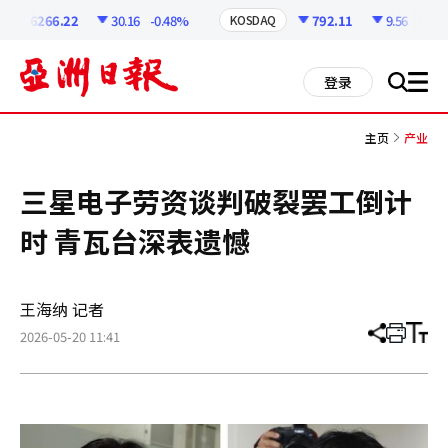
코
인
6266.22
30.16
-0.48%
792.11
9.56
-1.19
KOSDAQ
정
보
all
登录
搜
men
索
主页
产业
三星电子劳资谈判破裂罢工倒计
时 青瓦台深表遗憾
王海纳 记者
2026-05-20 11:41
分
打
调
享
印
整
文
大
章
小