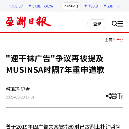
코
인
6258.57
37.81
-0.6%
798.8
2.87
-0.36%
KOSDAQ
정
보
all
登录
搜
men
索
主页
产业
"速干袜广告"争议再被提及
MUSINSA时隔7年重申道歉
傅璐瑶 记者
2026-05-20 17:01
分
打
调
享
印
整
文
大
章
小
曾于2019年因广告文案被指影射已故烈士朴钟哲拷