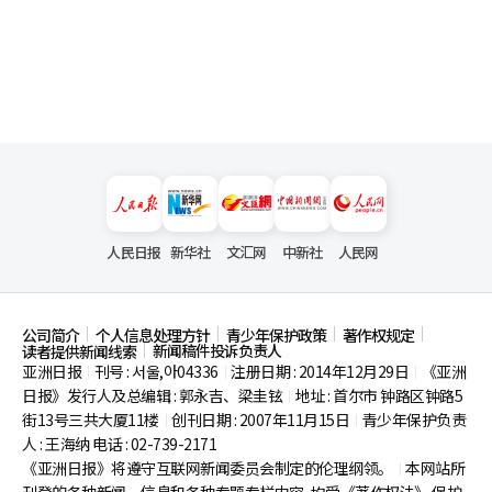
人民日报
新华社
文汇网
中新社
人民网
公司简介
个人信息处理方针
青少年保护政策
著作权规定
新闻稿件投诉负责人
读者提供新闻线索
亚洲日报
刊号 : 서울,아04336
注册日期 : 2014年12月29日
《亚洲
|
|
|
日报》发行人及总编辑 : 郭永吉、梁圭铉
地址 : 首尔市
钟路区钟路5
|
街13号三共大厦11楼
创刊日期 : 2007年11月15日
青少年保护负责
|
|
人 : 王海纳 电话 : 02-739-2171
《亚洲日报》将遵守互联网新闻委员会制定的伦理纲领。
本网站所
|
刊登的各种新闻、信息和各种专题专栏内容, 均受《著作权法》
保护,